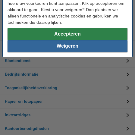
hoe u uw voorkeuren kunt aanpassen. Klik op accepteren om
akkoord te gaan. Kiest u voor weigeren? Dan plaatsen we
Hulp nodig? Bel ons op +32 (0)9 39 64 123
Op werkdagen van 8.30 tot 17 uur
alleen functionele en analytische cookies en gebruiken we
technieken die daarop lijken.
Inktpatronen
Accepteren
Weigeren
Toner cartridges
Klantendienst
Bedrijfsinformatie
Toegankelijkheidsverklaring
Papier en fotopapier
Inktcartridges
Kantoorbenodigdheden