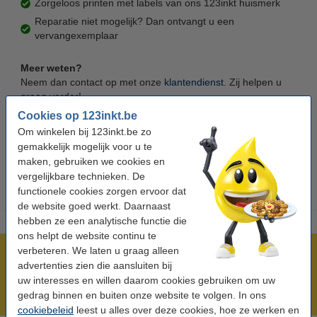
Zorgeloos printen met labels van ons 123inkt huismerk
Reparatie niet mogelijk? Dan ontvangt u een
vervangexemplaar
Meer weten?
Neem dan contact op met onze
klantendienst
. Zij helpen u
graag verder!
Cookies op 123inkt.be
>> Algemene voorwaarden consumenten
Om winkelen bij 123inkt.be zo
>> Algemene voorwaarden zakelijk
gemakkelijk mogelijk voor u te
maken, gebruiken we cookies en
vergelijkbare technieken. De
functionele cookies zorgen ervoor dat
de website goed werkt. Daarnaast
hebben ze een analytische functie die
ons helpt de website continu te
verbeteren. We laten u graag alleen
Meer dan 5 miljoen klanten!
advertenties zien die aansluiten bij
Voor 22.00 uur besteld, morgen in huis!
uw interesses en willen daarom cookies gebruiken om uw
Laagsteprijsgarantie!
gedrag binnen en buiten onze website te volgen. In ons
cookiebeleid
leest u alles over deze cookies, hoe ze werken en