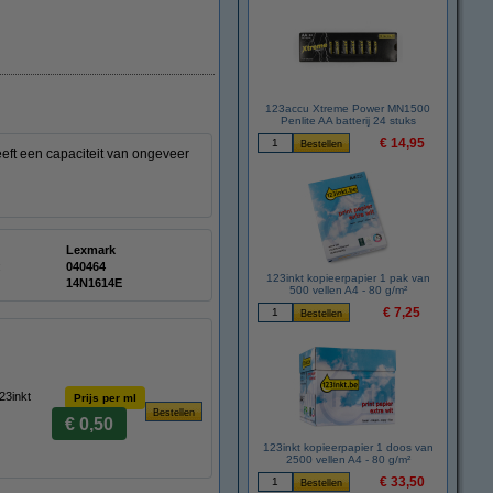
123accu Xtreme Power MN1500
Penlite AA batterij 24 stuks
€ 14,95
eft een capaciteit van ongeveer
Lexmark
:
040464
123inkt kopieerpapier 1 pak van
14N1614E
500 vellen A4 - 80 g/m²
€ 7,25
23inkt
Prijs per ml
€ 0,50
123inkt kopieerpapier 1 doos van
2500 vellen A4 - 80 g/m²
€ 33,50