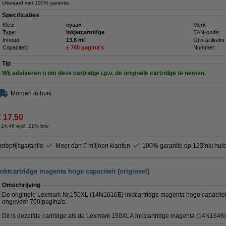
Uiteraard met 100% garantie.
Specificaties
Kleur:
cyaan
Merk:
Type:
inkjetcartridge
EAN-code:
Inhoud:
13,8 ml
Ons artikelnr
Capaciteit:
± 760 pagina's
Nummer:
Tip
Wij adviseren u om deze cartridge i.p.v. de originele cartridge te nemen.
Morgen in huis
€ 17,50
 14,46 excl. 21% btw
steprijsgarantie
Meer dan 5 miljoen klanten
100% garantie op 123inkt hui
ktcartridge magenta hoge capaciteit (origineel)
Omschrijving
De originele Lexmark Nr.150XL (14N1616E) inktcartridge magenta hoge capaciteit
ongeveer 700 pagina's.
Dit is dezelfde cartridge als de Lexmark 150XLA inktcartridge magenta (
14N1646)