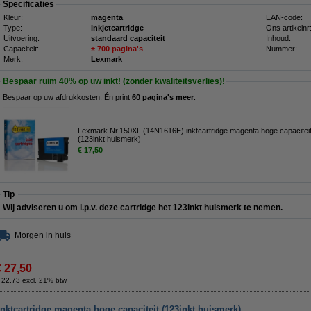
Specificaties
Kleur:
magenta
EAN-code:
Type:
inkjetcartridge
Ons artikelnr
Uitvoering:
standaard capaciteit
Inhoud:
Capaciteit:
± 700 pagina's
Nummer:
Merk:
Lexmark
Bespaar ruim
40%
op uw inkt! (zonder kwaliteitsverlies)!
Bespaar op uw afdrukkosten. Én print
60 pagina's meer
.
Lexmark Nr.150XL (14N1616E) inktcartridge magenta hoge capacitei
(123inkt huismerk)
€ 17,50
Tip
Wij adviseren u om i.p.v. deze cartridge het 123inkt huismerk te nemen.
Morgen in huis
€ 27,50
 22,73 excl. 21% btw
nktcartridge magenta hoge capaciteit (123inkt huismerk)