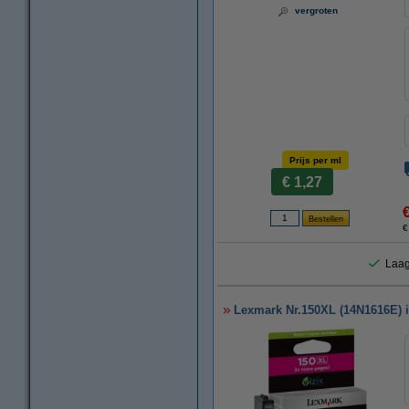
vergroten
Prijs per ml
€ 1,27
€
Laag
Lexmark Nr.150XL (14N1616E) in