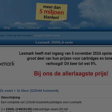
Blog
Over 123inkt.be
Vacatures
Contact
mmer
Zoek op kort nummer
Lexmark 150XLA serie
Lexmark 150XLA serie
x zwart + 3x kleur (123inkt huismerk)
Omschrijving
Een complete set 123inkt huismerkcartridges voor Lexmark:
2 x
150XL (14N1614E)
inktcartridge zwart (29 ml)