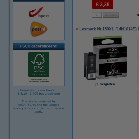
€ 3,38
N
Lexmark Nr.150XL (14N1614E) in
FSC® gecertificeerd:
vergroten
Beoordeling door klanten:
8.8
/
10
-
1.799
beoordelingen
This site is protected by
reCAPTCHA and the Google
Privacy Policy
and
Terms of Service
apply.