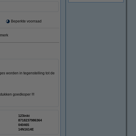
Beperkte voorraad
smerk
es worden in tegenstelling tot de
 stukken goedkoper !!!
123inkt
8718237986364
:
040465
14N1614E