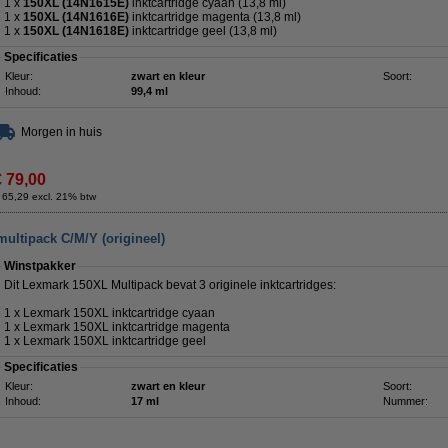
1 x
150XL (14N1615E)
inktcartridge cyaan (13,8 ml)
1 x
150XL (14N1616E)
inktcartridge magenta (13,8 ml)
1 x
150XL (14N1618E)
inktcartridge geel (13,8 ml)
Specificaties
Kleur:
zwart en kleur
Soort:
Inhoud:
99,4 ml
Morgen in huis
€ 79,00
 65,29 excl. 21% btw
ultipack C/M/Y (origineel)
Winstpakker
Dit Lexmark 150XL Multipack bevat 3 originele inktcartridges:
1 x Lexmark 150XL inktcartridge cyaan
1 x Lexmark 150XL inktcartridge magenta
1 x Lexmark 150XL inktcartridge geel
Specificaties
Kleur:
zwart en kleur
Soort:
Inhoud:
17 ml
Nummer: