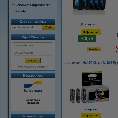
Schoonmaakproducten
Kabels
Zoek een product
vergroten
Zoek
Prijs per ml
Mijn 123inkt.be
€ 0,79
€
Lexmark Nr.150XL (14N1807E) m
Wachtwoord vergeten?
Betaalopties:
vergroten
Prijs per ml
Verzendopties: