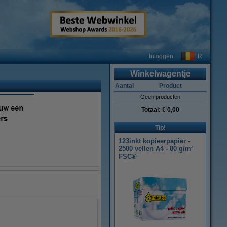
FR
Inloggen
Winkelwagentje
Aantal
Product
Geen producten
Totaal:
€ 0,00
Tip!
123inkt kopieerpapier -
2500 vellen A4 - 80 g/m²
FSC®