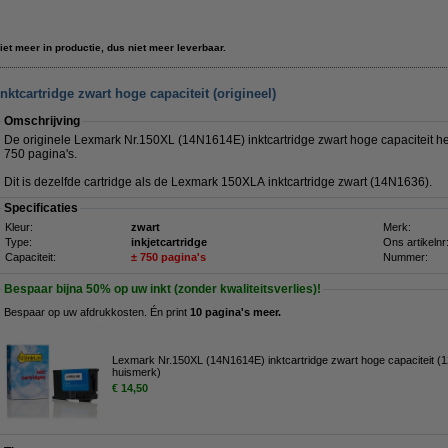
iet meer in productie, dus niet meer leverbaar.
ktcartridge zwart hoge capaciteit (origineel)
Omschrijving
De originele Lexmark Nr.150XL (14N1614E) inktcartridge zwart hoge capaciteit he
750 pagina's.
Dit is dezelfde cartridge als de Lexmark 150XLA inktcartridge zwart (
14N1636).
Specificaties
Kleur:
zwart
Merk:
Type:
inkjetcartridge
Ons artikelnr
Capaciteit:
± 750 pagina's
Nummer:
Bespaar bijna
50%
op uw inkt (zonder kwaliteitsverlies)!
Bespaar op uw afdrukkosten. Én print
10 pagina's meer.
Lexmark Nr.150XL (14N1614E) inktcartridge zwart hoge capaciteit (1
huismerk)
€ 14,50