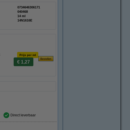
0734646306171
:
040468
14 ml
14N1616E
t
Prijs per ml
€ 1,27
Direct leverbaar