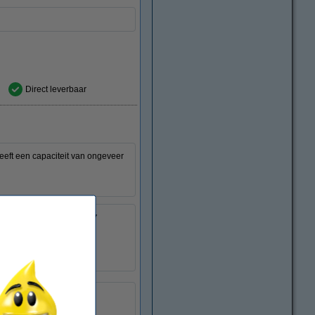
Direct leverbaar
eeft een capaciteit van ongeveer
0734646306157
:
040466
14 ml
14N1615E