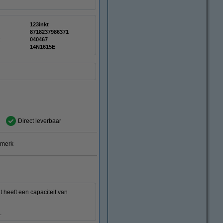
123inkt
8718237986371
:
040467
14N1615E
Direct leverbaar
smerk
 heeft een capaciteit van
.