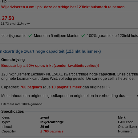
Tip
Wij adviseren u om i.p.v. deze cartridge het 123inkt huismerk te nemen.
€ 27,50
 22,73 excl. 21% btw
steprijsgarantie
Meer dan 5 miljoen klanten
100% garantie op 123inkt hui
ktcartridge zwart hoge capaciteit (123inkt huismerk)
Omschrijving
Bespaar bijna
50%
op uw inkt (zonder kwaliteitsverlies)!
123inkt huismerk Lexmark Nr. 150XL zwart cartridge hoge capaciteit. Onze cartridg
originele Lexmark cartridges WEL volledig gevuld. De cartridge zelf is hetzelfde.
Capaciteit:
760 pagina's
(dus
10 pagina's meer
dan origineel !!!)
Meer inhoud dan origineel, goedkoper dan origineel en in verhouding dus ...........
Uiteraard met 100% garantie.
Specificaties
Kleur:
zwart
Merk:
Type:
inkjetcartridge
EAN-code:
Inhoud:
29 ml
Ons artikelnr
Capaciteit:
± 760 pagina's
Nummer: