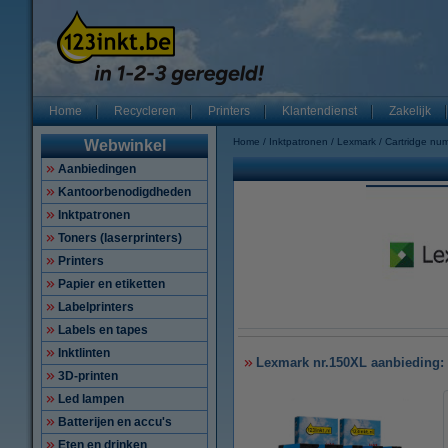
Home
Recycleren
Printers
Klantendienst
Zakelijk
Home
Inktpatronen
Lexmark
Cartridge nu
Webwinkel
Aanbiedingen
Kantoorbenodigdheden
Inktpatronen
Toners (laserprinters)
Printers
Papier en etiketten
Labelprinters
Labels en tapes
Inktlinten
Lexmark nr.150XL aanbieding: 2
3D-printen
Led lampen
Batterijen en accu's
Eten en drinken