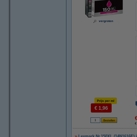
vergroten
Prijs per ml
€ 1,96
€
Lexmark Nr.150XL (14N1616E) i