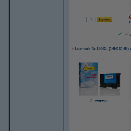
€
Laag
Lexmark Nr.150XL (14N1614E) in
vergroten