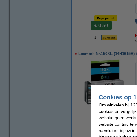
Prijs per ml
€ 0,50
€
Lexmark Nr.150XL (14N1615E) in
Cookies op 1
Om winkelen bij 123
vergroten
cookies en vergelij
website goed werkt.
website continu te 
aansluiten bij uw i
binnen en buiten on