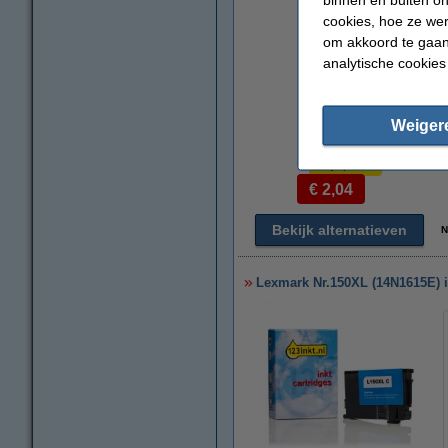
cookies, hoe ze we
om akkoord te gaan.
analytische cookies
Weiger
Prijs per ml
€ 2,04
Bekijk alternatieven
N
Lexmark Nr.150XL (14N1615E) in