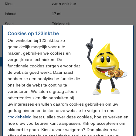
Kleur:
zwart en kleur
Inhoud:
17 ml
Soort:
Triplepack
Cookies op 123inkt.be
Nummer:
14N1807E
Om winkelen bij 123inkt.be zo
gemakkelijk mogelijk voor u te
maken, gebruiken we cookies en
vergelijkbare technieken. De
Populaire producten
functionele cookies zorgen ervoor dat
de website goed werkt. Daarnaast
hebben ze een analytische functie die
ons helpt de website continu te
verbeteren. We laten u graag alleen
advertenties zien die aansluiten bij
uw interesses en willen daarom cookies gebruiken om uw
gedrag binnen en buiten onze website te volgen. In ons
cookiebeleid
leest u alles over deze cookies, hoe ze werken en
HP 950XL (CN045AE)
Lexmark Nr.150XL (14N1614E)
hoe u uw voorkeuren kunt aanpassen. Klik op accepteren om
inktcartridge zwart hoge
inktcartridge zwart hoge
akkoord te gaan. Kiest u voor weigeren? Dan plaatsen we
capaciteit (origineel)
capaciteit (origineel)
alleen functionele en analytische cookies en gebruiken we