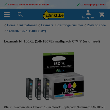
Vandaag besteld, morgen in huis!*
Laagsteprijsgarantie!
Inloggen
Home
Inktpatronen
Lexmark
Cartridge nummer
Zoek op code
14N1807E (No. 150XL CMY)
Lexmark Nr.150XL (14N1807E) multipack C/M/Y (origineel)
Kleur:
zwart en kleur
Inhoud:
17 ml
Soort:
Triplepack
Nummer:
14N1807E