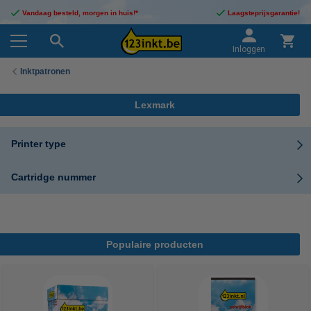
Vandaag besteld, morgen in huis!*
Laagsteprijsgarantie!
Inloggen
Inktpatronen
Lexmark
Printer type
Cartridge nummer
Populaire producten