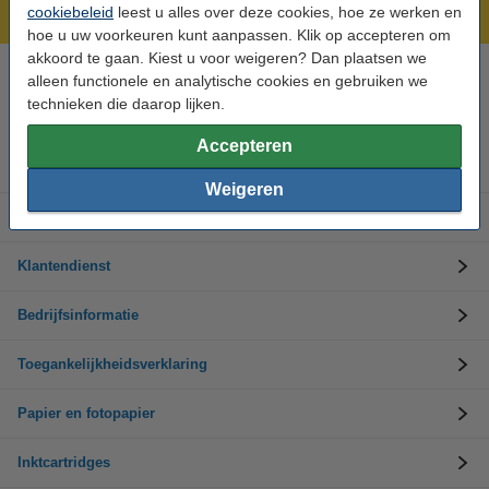
Laagsteprijsgarantie!
cookiebeleid
leest u alles over deze cookies, hoe ze werken en
hoe u uw voorkeuren kunt aanpassen. Klik op accepteren om
akkoord te gaan. Kiest u voor weigeren? Dan plaatsen we
alleen functionele en analytische cookies en gebruiken we
Hulp nodig? Bel ons op +32 (0)9 39 64 123
Op werkdagen van 8.30 tot 17 uur
technieken die daarop lijken.
Accepteren
Inktpatronen
Weigeren
Toner cartridges
Klantendienst
Bedrijfsinformatie
Toegankelijkheidsverklaring
Papier en fotopapier
Inktcartridges