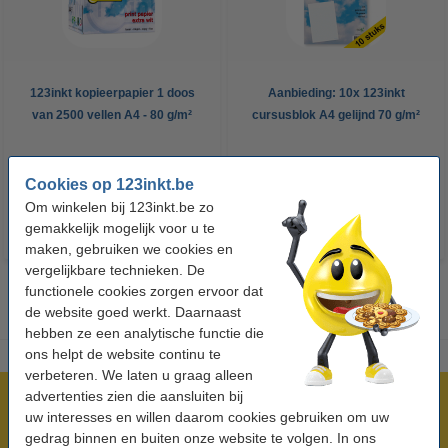
123inkt kopieerpapier 1 doos
Aanbieding: 10x 123inkt
van 2500 vellen A4 - 80 g/m²
cursusblok A4 gelijnd 70 g/m²
100 vellen
€ 33,50
€ 26,55
Incl. 21% btw
Incl. 21% btw
Cookies op 123inkt.be
Om winkelen bij 123inkt.be zo
gemakkelijk mogelijk voor u te
maken, gebruiken we cookies en
vergelijkbare technieken. De
functionele cookies zorgen ervoor dat
de website goed werkt. Daarnaast
hebben ze een analytische functie die
ons helpt de website continu te
verbeteren. We laten u graag alleen
advertenties zien die aansluiten bij
Meer dan 5 miljoen klanten!
uw interesses en willen daarom cookies gebruiken om uw
Voor 22.00 uur besteld, morgen in huis!
gedrag binnen en buiten onze website te volgen. In ons