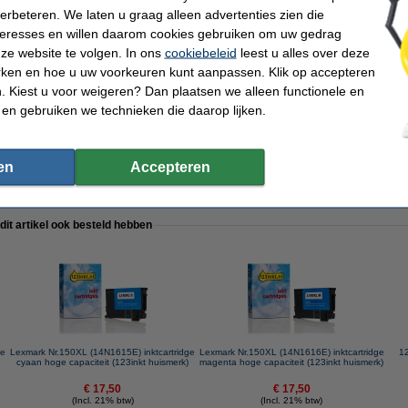
verbeteren. We laten u graag alleen advertenties zien die
nteresses en willen daarom cookies gebruiken om uw gedrag
ze website te volgen. In ons
cookiebeleid
leest u alles over deze
aanbieding: zwart + 3 kleuren (123inkt huismerk)
rken en hoe u uw voorkeuren kunt aanpassen. Klik op accepteren
 Kiest u voor weigeren? Dan plaatsen we alleen functionele en
 en gebruiken we technieken die daarop lijken.
en
Accepteren
.p.v. de originele cartridge te nemen.
 dit artikel ook besteld hebben
ge
Lexmark Nr.150XL (14N1615E) inktcartridge
Lexmark Nr.150XL (14N1616E) inktcartridge
1
cyaan hoge capaciteit (123inkt huismerk)
magenta hoge capaciteit (123inkt huismerk)
€ 17,50
€ 17,50
(Incl. 21% btw)
(Incl. 21% btw)