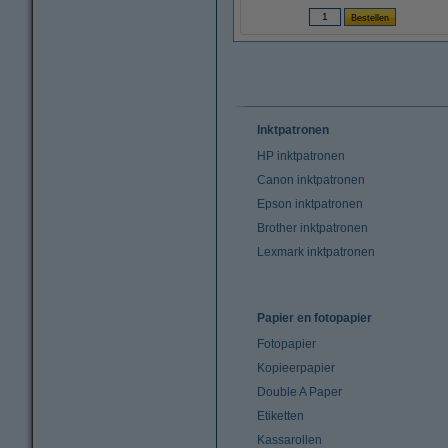
Inktpatronen
HP inktpatronen
Canon inktpatronen
Epson inktpatronen
Brother inktpatronen
Lexmark inktpatronen
Papier en fotopapier
Fotopapier
Kopieerpapier
Double A Paper
Etiketten
Kassarollen