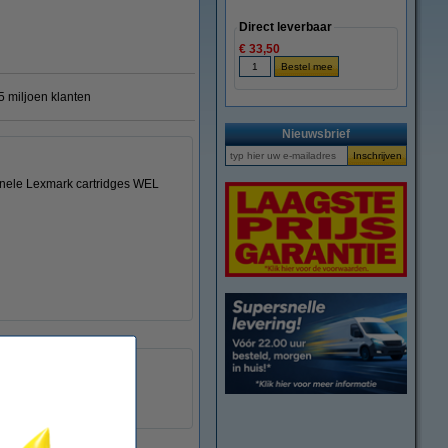
Direct leverbaar
€ 33,50
 miljoen klanten
Nieuwsbrief
ginele Lexmark cartridges WEL
123inkt
8718237986395
040471
14N1618E