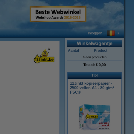
FR
Inloggen
Winkelwagentje
Aantal
Product
Geen producten
Totaal:
€ 0,00
Tip!
123inkt kopieerpapier -
2500 vellen A4 - 80 g/m²
FSC®