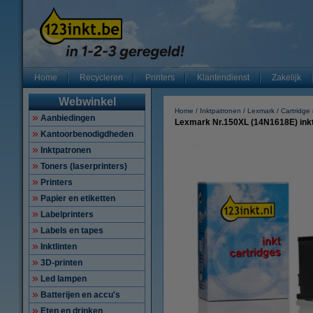
Home
Recycleren
Printers
Klantendienst
Zakelijk
Webwinkel
Home
Inktpatronen
Lexmark
Cartridg
Aanbiedingen
Lexmark Nr.150XL (14N1618E) inktc
Kantoorbenodigdheden
Inktpatronen
Toners (laserprinters)
Printers
Papier en etiketten
Labelprinters
Labels en tapes
Inktlinten
3D-printen
Led lampen
Batterijen en accu's
Eten en drinken