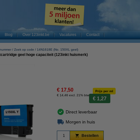
Blog
Over 123inkt.be
Vacatures
Contact
e nummer
Zoek op code
14N1618E (No. 150XL geel)
artridge geel hoge capaciteit (123inkt huismerk)
€ 17,50
Prijs per ml
€ 14,46 excl. 21% btw
€ 1,27
Direct leverbaar
Morgen in huis
Bestellen