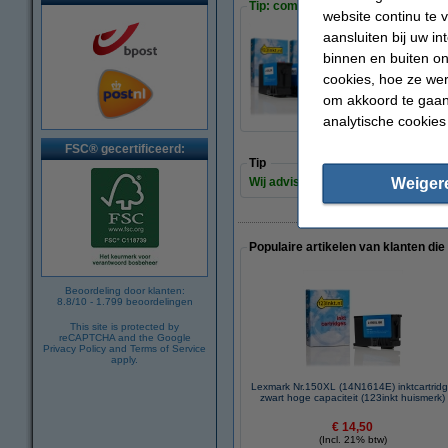
Tip: complete set bestellen
website continu te 
aansluiten bij uw i
binnen en buiten on
Lexmark Nr.150XL 
cookies, hoe ze we
€ 64,50
om akkoord te gaan.
analytische cookies
FSC® gecertificeerd:
Tip
Weiger
Wij adviseren u om deze cartridge i
Populaire artikelen van klanten die
Beoordeling door klanten:
8.8
/
10
-
1.799
beoordelingen
This site is protected by
reCAPTCHA and the Google
Privacy Policy
and
Terms of Service
apply.
Lexmark Nr.150XL (14N1614E) inktcartrid
zwart hoge capaciteit (123inkt huismerk)
€ 14,50
(Incl. 21% btw)