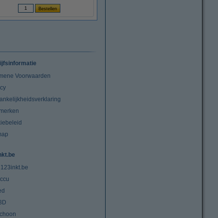
ijfsinformatie
mene Voorwaarden
acy
ankelijkheidsverklaring
merken
iebeleid
map
nkt.be
 123inkt.be
ccu
ed
3D
choon