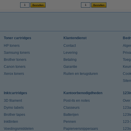
Toner cartridges
Klantendienst
Bedr
HP toners
Contact
Alge
Samsung toners
Levering
Priv
Brother toners
Betaling
Toeg
Canon toners
Garantie
Keur
Xerox toners
Ruilen en terugsturen
Cook
Site
Inktcartridges
Kantoorbenodigdheden
123i
3D filament
Post-its en notes
Over
Dymo labels
Classeurs
123a
Brother tapes
Batterijen
123l
Inktlinten
Pennen
123-
Voedingsmiddelen
Papierversnipperaars
123s