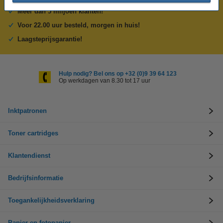
Meer dan 5 miljoen klanten!
Voor 22.00 uur besteld, morgen in huis!
Laagsteprijsgarantie!
Hulp nodig? Bel ons op +32 (0)9 39 64 123
Op werkdagen van 8.30 tot 17 uur
Inktpatronen
Toner cartridges
Klantendienst
Bedrijfsinformatie
Toegankelijkheidsverklaring
Papier en fotopapier