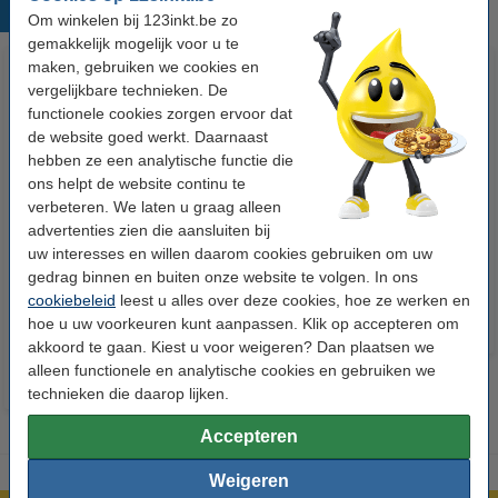
Populaire producten
Om winkelen bij 123inkt.be zo
gemakkelijk mogelijk voor u te
maken, gebruiken we cookies en
vergelijkbare technieken. De
functionele cookies zorgen ervoor dat
de website goed werkt. Daarnaast
hebben ze een analytische functie die
ons helpt de website continu te
verbeteren. We laten u graag alleen
Lexmark X264H11G toner zwart
Lexmark 40X5451 feed tires
advertenties zien die aansluiten bij
hoge capaciteit (123inkt
(origineel)
uw interesses en willen daarom cookies gebruiken om uw
huismerk)
gedrag binnen en buiten onze website te volgen. In ons
cookiebeleid
leest u alles over deze cookies, hoe ze werken en
€ 101,50
Incl. 21% btw
hoe u uw voorkeuren kunt aanpassen. Klik op accepteren om
akkoord te gaan. Kiest u voor weigeren? Dan plaatsen we
alleen functionele en analytische cookies en gebruiken we
technieken die daarop lijken.
Accepteren
Weigeren