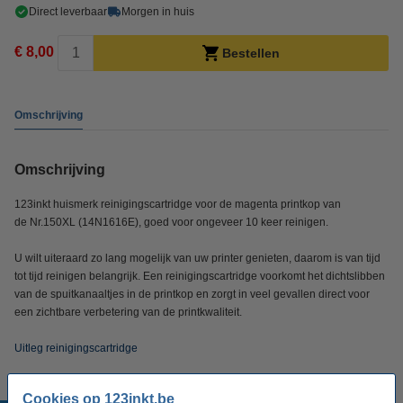
Direct leverbaar
Morgen in huis
€ 8,00
Bestellen
Omschrijving
Omschrijving
123inkt huismerk reinigingscartridge voor de magenta printkop van
de Nr.150XL (14N1616E), goed voor ongeveer 10 keer reinigen.
U wilt uiteraard zo lang mogelijk van uw printer genieten, daarom is van tijd
tot tijd reinigen belangrijk. Een reinigingscartridge voorkomt het dichtslibben
van de spuitkanaaltjes in de printkop en zorgt in veel gevallen direct voor
een zichtbare verbetering van de printkwaliteit.
Uitleg reinigingscartridge
Cookies op 123inkt.be