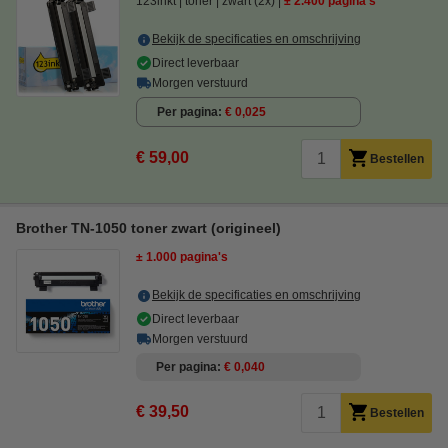
123inkt
toner
zwart (2x)
± 2.400 pagina's
Bekijk de specificaties en omschrijving
Direct leverbaar
Morgen verstuurd
Per pagina
€ 0,025
€ 59,00
Bestellen
Brother TN-1050 toner zwart (origineel)
± 1.000 pagina's
Bekijk de specificaties en omschrijving
Direct leverbaar
Morgen verstuurd
Per pagina
€ 0,040
€ 39,50
Bestellen