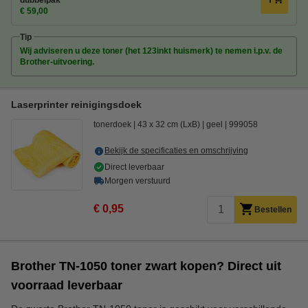
€ 59,00
Tip
Wij adviseren u deze toner (het 123inkt huismerk) te nemen i.p.v. de
Brother-uitvoering.
Laserprinter reinigingsdoek
tonerdoek
43 x 32 cm (LxB)
geel
999058
Bekijk de specificaties en omschrijving
Direct leverbaar
Morgen verstuurd
€ 0,95
Bestellen
Brother TN-1050 toner zwart kopen? Direct uit
voorraad leverbaar