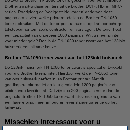
De zwarte Brother TN-1050 toner is geschikt voor verschillende
Brother zwart-witlaserprinters uit de Brother DCP-, HL- en MFC-
series. Raadpleeg de ‘Veelgestelde vragen’ onderaan deze
pagina om te zien welke printermodellen de Brother TN-1050
toner gebruiken. Met de toner print u thuis of op kantoor scherpe
tekstdocumenten, zoals contracten en verslagen. De toner heeft
een capaciteit van ongeveer 1000 pagina's. Wilt u meer printen
voor minder geld? Dan is de TN-1050 toner zwart van het 123inkt
huismerk een slimme keuze.
Brother TN-1050 toner zwart van het 123inkt huismerk
De 123inkt huismerk TN-1050 toner zwart is speciaal ontwikkeld
voor uw Brother laserprinter. Hierdoor werkt de TN-1050 toner
van ons huismerk perfect in uw Brother printer. Met dit
goedkopere alternatief drukt u gemiddeld 1200 pagina's van
uitstekende kwaliteit af. Dat zijn dus 200 pagina's meer dan de
originele Brother TN-1050 toner zwart! Bovendien geniet u van
een lagere prijs, meer inhoud én levenslange garantie op het
huismerk.
Misschien interessant voor u