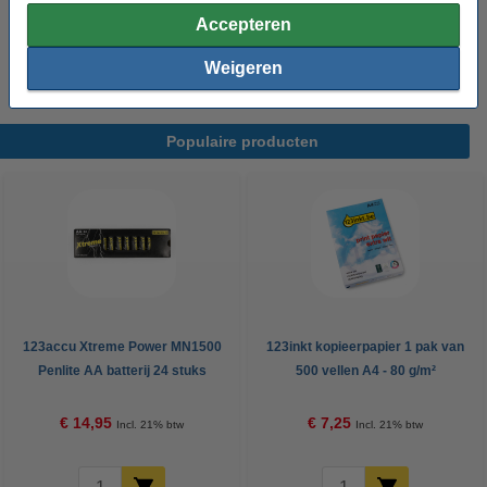
Net als uw
toners
en
inktpatronen
, heeft u ook uw brievenbakken
Accepteren
razendsnel in huis. Bestelt u ze vandaag, dan heeft u ze morgen
al in huis!
Weigeren
Populaire producten
123accu Xtreme Power MN1500
123inkt kopieerpapier 1 pak van
Penlite AA batterij 24 stuks
500 vellen A4 - 80 g/m²
€ 14,95
€ 7,25
Incl. 21% btw
Incl. 21% btw