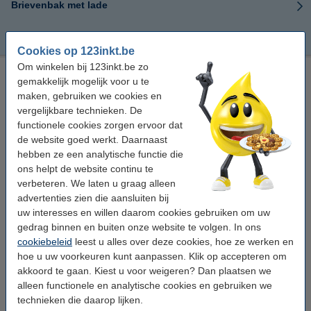
Brievenbak met lade
Brievenbak met organisator
Cookies op 123inkt.be
Om winkelen bij 123inkt.be zo
Goedkope brievenbakken online bestellen
gemakkelijk mogelijk voor u te
maken, gebruiken we cookies en
Bij 123inkt.be bestelt u goedkope brievenbakken voor op uw
vergelijkbare technieken. De
bureau of kantoor. Deze worden net als andere
functionele cookies zorgen ervoor dat
kantoorbenodigdheden
, printersupplies en papier razendsnel
de website goed werkt. Daarnaast
thuisbezorgd.
hebben ze een analytische functie die
ons helpt de website continu te
De plastic brievenbakken voor op uw bureau zijn ideaal om post,
verbeteren. We laten u graag alleen
papieren en documenten in te sorteren. Bij 123inkt.be vindt u
advertenties zien die aansluiten bij
zowel
kleine brievenbakken
, als
grote brievenbakken
die extra
uw interesses en willen daarom cookies gebruiken om uw
hoog zijn.
gedrag binnen en buiten onze website te volgen. In ons
cookiebeleid
leest u alles over deze cookies, hoe ze werken en
In het assortiment kantoorartikelen van 123inkt vindt u alles wat u
hoe u uw voorkeuren kunt aanpassen. Klik op accepteren om
thuis of op kantoor nodig heeft, zoals
papier en etiketten
,
akkoord te gaan. Kiest u voor weigeren? Dan plaatsen we
lijmproducten en alles om te lamineren. Deze artikelen bestelt u
alleen functionele en analytische cookies en gebruiken we
heel eenvoudig mee wanneer u printerbenodigdheden bestelt.
technieken die daarop lijken.