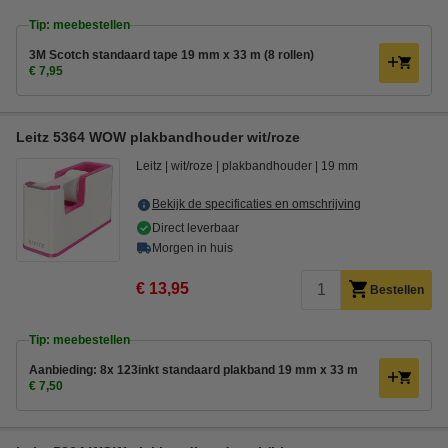
Tip: meebestellen
3M Scotch standaard tape 19 mm x 33 m (8 rollen)
€ 7,95
Leitz 5364 WOW plakbandhouder wit/roze
Leitz
wit/roze
plakbandhouder
19 mm
Bekijk de specificaties en omschrijving
Direct leverbaar
Morgen in huis
€ 13,95
Bestellen
Tip: meebestellen
Aanbieding: 8x 123inkt standaard plakband 19 mm x 33 m
€ 7,50