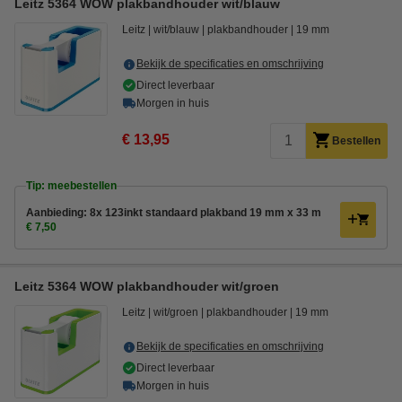
Leitz 5364 WOW plakbandhouder wit/blauw
Leitz
wit/blauw
plakbandhouder
19 mm
Bekijk de specificaties en omschrijving
Direct leverbaar
Morgen in huis
€ 13,95
Bestellen
Tip: meebestellen
Aanbieding: 8x 123inkt standaard plakband 19 mm x 33 m
€ 7,50
Leitz 5364 WOW plakbandhouder wit/groen
Leitz
wit/groen
plakbandhouder
19 mm
Bekijk de specificaties en omschrijving
Direct leverbaar
Morgen in huis