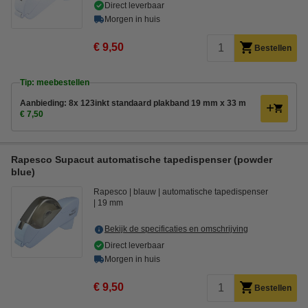
Direct leverbaar
Morgen in huis
€ 9,50
Bestellen
Tip: meebestellen
Aanbieding: 8x 123inkt standaard plakband 19 mm x 33 m
€ 7,50
Rapesco Supacut automatische tapedispenser (powder
blue)
Rapesco
blauw
automatische tapedispenser
19 mm
Bekijk de specificaties en omschrijving
Direct leverbaar
Morgen in huis
€ 9,50
Bestellen