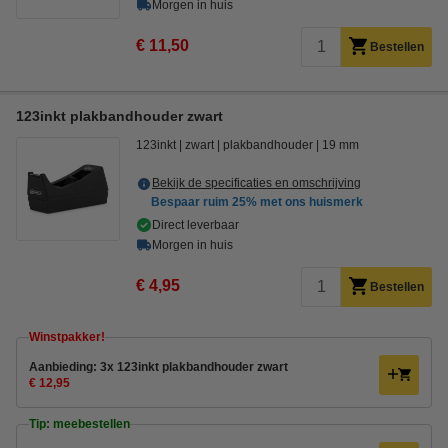
Morgen in huis
€ 11,50
Bestellen
123inkt plakbandhouder zwart
123inkt
zwart
plakbandhouder
19 mm
Bekijk de specificaties en omschrijving
Bespaar ruim
25%
met ons huismerk
Direct leverbaar
Morgen in huis
€ 4,95
Bestellen
Winstpakker!
Aanbieding: 3x 123inkt plakbandhouder zwart
€ 12,95
Tip: meebestellen