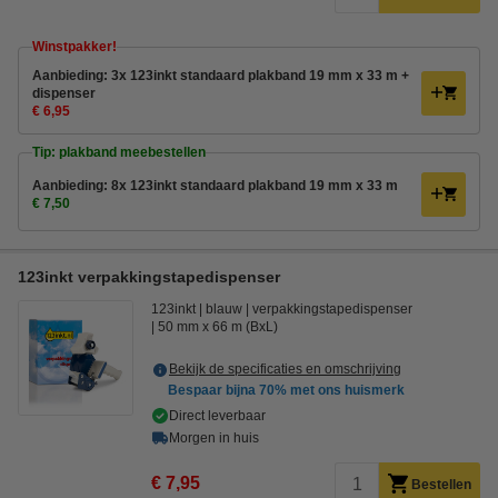
Winstpakker!
Aanbieding: 3x 123inkt standaard plakband 19 mm x 33 m +
dispenser
€ 6,95
Tip: plakband meebestellen
Aanbieding: 8x 123inkt standaard plakband 19 mm x 33 m
€ 7,50
123inkt verpakkingstapedispenser
123inkt
blauw
verpakkingstapedispenser
50 mm x 66 m (BxL)
Bekijk de specificaties en omschrijving
Bespaar bijna
70%
met ons huismerk
Direct leverbaar
Morgen in huis
€ 7,95
Bestellen