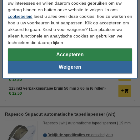
uw interesses en willen daarom cookies gebruiken om uw
Morgen in huis
gedrag binnen en buiten onze website te volgen. In ons
cookiebeleid
leest u alles over deze cookies, hoe ze werken en
€ 11,50
Bestellen
hoe u uw voorkeuren kunt aanpassen. Klik op accepteren om
akkoord te gaan. Kiest u voor weigeren? Dan plaatsen we
Bespaar ruim
40%
met ons huismerk
alleen functionele en analytische cookies en gebruiken we
technieken die daarop lijken.
123inkt verpakkingstapedispenser
€ 7,50
Accepteren
Tip: meebestellen
Weigeren
123inkt verpakkingstape transparant 50 mm x 66 m (6
rollen)
€ 12,50
123inkt verpakkingstape bruin 50 mm x 66 m (6 rollen)
€ 12,50
Rapesco Supacut automatische tapedispenser (wit)
Rapesco
wit
automatische tapedispenser
19 mm
Bekijk de specificaties en omschrijving