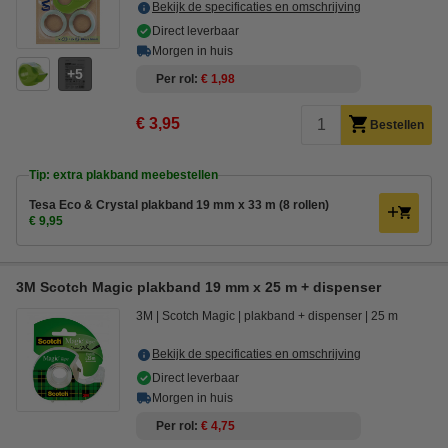
Bekijk de specificaties en omschrijving
Direct leverbaar
Morgen in huis
5
Per rol
€ 1,98
€ 3,95
Bestellen
Tip: extra plakband meebestellen
Tesa Eco & Crystal plakband 19 mm x 33 m (8 rollen)
€ 9,95
3M Scotch Magic plakband 19 mm x 25 m + dispenser
3M
Scotch Magic
plakband + dispenser
25 m
Bekijk de specificaties en omschrijving
Direct leverbaar
Morgen in huis
Per rol
€ 4,75