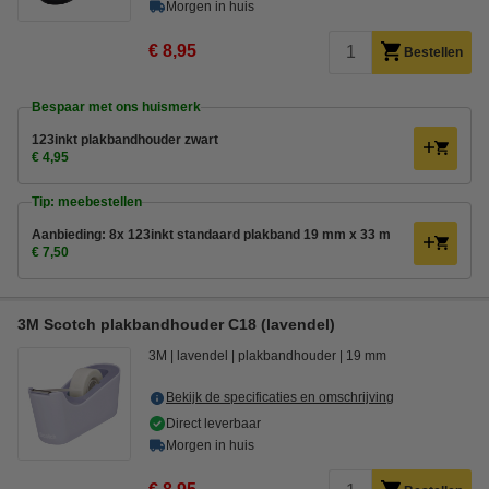
Morgen in huis
€ 8,95
Bestellen
Bespaar met ons huismerk
123inkt plakbandhouder zwart
€ 4,95
Tip: meebestellen
Aanbieding: 8x 123inkt standaard plakband 19 mm x 33 m
€ 7,50
3M Scotch plakbandhouder C18 (lavendel)
3M
lavendel
plakbandhouder
19 mm
Bekijk de specificaties en omschrijving
Direct leverbaar
Morgen in huis