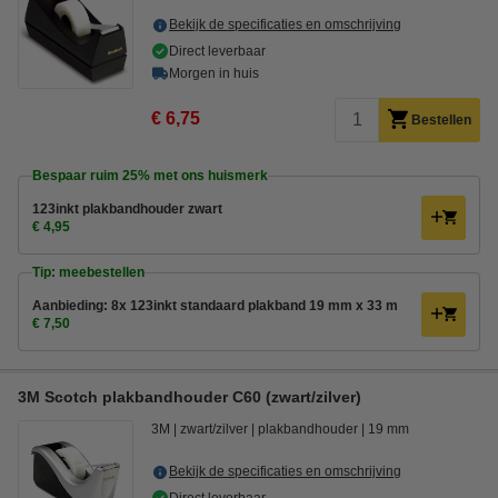
Bekijk de specificaties en omschrijving
Direct leverbaar
Morgen in huis
€ 6,75
Bestellen
Bespaar ruim
25%
met ons huismerk
123inkt plakbandhouder zwart
€ 4,95
Tip: meebestellen
Aanbieding: 8x 123inkt standaard plakband 19 mm x 33 m
€ 7,50
3M Scotch plakbandhouder C60 (zwart/zilver)
3M
zwart/zilver
plakbandhouder
19 mm
Bekijk de specificaties en omschrijving