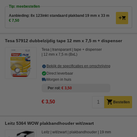
Tip: meebestellen
Aanbieding: 8x 123inkt standaard plakband 19 mm x 33 m
€ 7,50
Tesa 57912 dubbelzijdig tape 12 mm x 7,5 m + dispenser
Tesa
transparant
tape + dispenser
12 mm x 7,5 m (BxL)
Bekijk de specificaties en omschrijving
Direct leverbaar
Morgen in huis
Per rol
€ 3,50
€ 3,50
Bestellen
Leitz 5364 WOW plakbandhouder wit/zwart
Leitz
wit/zwart
plakbandhouder
19 mm