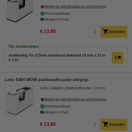
Bekijk de specificaties en omschrijving
Direct leverbaar
Morgen in huis
€ 13,95
Bestellen
Tip: meebestellen
Aanbieding: 8x 123inkt standaard plakband 19 mm x 33 m
€ 7,50
Leitz 5364 WOW plakbandhouder wit/grijs
Leitz
wit/grijs
plakbandhouder
19 mm
Bekijk de specificaties en omschrijving
Direct leverbaar
Morgen in huis
€ 13,95
Bestellen