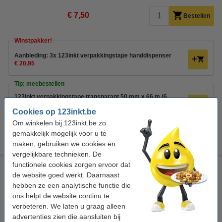
€ 7,50
Bestellen
Winstpakker!
Aanbieding: 3x 123inkt verpakkingstape handdispenser
€ 20,95
Tip: meebestellen
123inkt verpakkingstape transparant 50 mm x 66 m (6
rollen)
Cookies op 123inkt.be
€ 12,50
Om winkelen bij 123inkt.be zo
123inkt verpakkingstape bruin 50 mm x 66 m (6 rollen)
gemakkelijk mogelijk voor u te
€ 12,50
maken, gebruiken we cookies en
vergelijkbare technieken. De
functionele cookies zorgen ervoor dat
Tesa Pack 'n go verpakkingstape handdispenser
de website goed werkt. Daarnaast
Tesa
blauw
verpakkingstape handdispenser
hebben ze een analytische functie die
kunststof
ons helpt de website continu te
verbeteren. We laten u graag alleen
Bekijk de specificaties en omschrijving
advertenties zien die aansluiten bij
Direct leverbaar