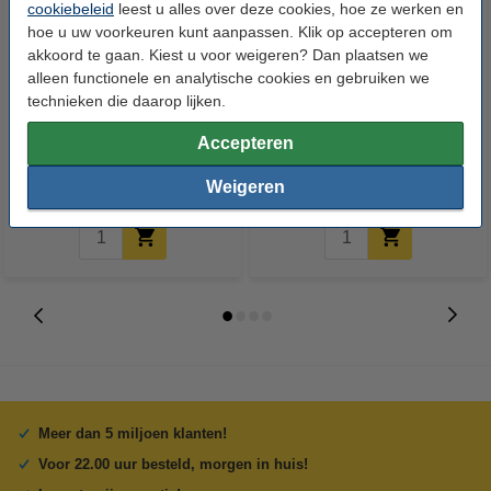
cookiebeleid
leest u alles over deze cookies, hoe ze werken en
hoe u uw voorkeuren kunt aanpassen. Klik op accepteren om
akkoord te gaan. Kiest u voor weigeren? Dan plaatsen we
alleen functionele en analytische cookies en gebruiken we
123inkt kopieerpapier 1 doos
Aanbieding: 8x 123inkt
technieken die daarop lijken.
van 2500 vellen A4 - 80 g/m²
standaard plakband 19 mm x 33
Accepteren
m
€ 33,50
€ 7,50
Incl. 21% btw
Incl. 21% btw
Weigeren
Meer dan 5 miljoen klanten!
Voor 22.00 uur besteld, morgen in huis!