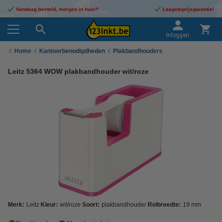
Vandaag besteld, morgen in huis!*
Laagsteprijsgarantie!
Inloggen
Home
Kantoorbenodigdheden
Plakbandhouders
Leitz 5364 WOW plakbandhouder wit/roze
Merk:
Leitz
Kleur:
wit/roze
Soort:
plakbandhouder
Rolbreedte:
19 mm