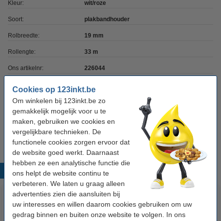
Kleur:
wit/roze
Soort:
plakbandhouder
Rolbreedte:
19 mm
Rollengte:
33 m
Ons artikelnr:
226044
Cookies op 123inkt.be
Tip: meebestellen
Om winkelen bij 123inkt.be zo
gemakkelijk mogelijk voor u te
Aanbieding: 8x 123inkt standaard plakband 19
maken, gebruiken we cookies en
mm x 33 m
€ 7,50
vergelijkbare technieken. De
functionele cookies zorgen ervoor dat
de website goed werkt. Daarnaast
hebben ze een analytische functie die
Populaire producten
ons helpt de website continu te
verbeteren. We laten u graag alleen
advertenties zien die aansluiten bij
uw interesses en willen daarom cookies gebruiken om uw
gedrag binnen en buiten onze website te volgen. In ons