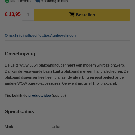
Direct leverbaar
Maandag in huis
€ 13,95
Bestellen
Omschrijving
Specificaties
Aanbevelingen
Omschrijving
De Leitz WOW 5364 plakbandhouder heeft een modern wit-roze ontwerp.
Dankzij de verzwaarde basis kunt u plakband met één hand afscheuren. De
plakband dispenser heeft een glanzende afwerking en past perfect bij de
andere WOW bureau-accessoires. Geleverd inclusief 1 rol plakband.
Tip: bekijk de
productvideo
(pop-up)
Specificaties
Merk:
Leitz