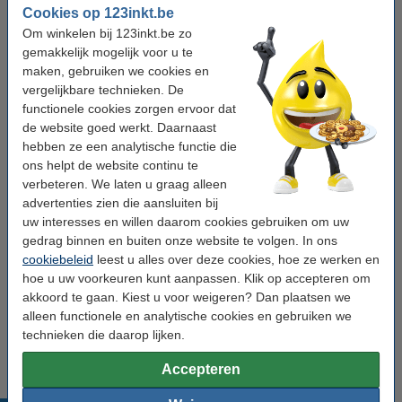
Bespaar bijna
70%
met ons huismerk
Cookies op 123inkt.be
Direct leverbaar
Morgen in huis
Om winkelen bij 123inkt.be zo
gemakkelijk mogelijk voor u te
€ 7,95
Bestellen
maken, gebruiken we cookies en
vergelijkbare technieken. De
functionele cookies zorgen ervoor dat
Winstpakker!
de website goed werkt. Daarnaast
Aanbieding: 3x 123inkt
hebben ze een analytische functie die
verpakkingstapedispenser
ons helpt de website continu te
€ 22,50
verbeteren. We laten u graag alleen
advertenties zien die aansluiten bij
Tip: meebestellen
uw interesses en willen daarom cookies gebruiken om uw
gedrag binnen en buiten onze website te volgen. In ons
123inkt verpakkingstape transparant 50 mm x
66 m (6 rollen)
cookiebeleid
leest u alles over deze cookies, hoe ze werken en
€ 12,50
hoe u uw voorkeuren kunt aanpassen. Klik op accepteren om
akkoord te gaan. Kiest u voor weigeren? Dan plaatsen we
123inkt verpakkingstape bruin 50 mm x 66 m (6
alleen functionele en analytische cookies en gebruiken we
rollen)
technieken die daarop lijken.
€ 12,50
Accepteren