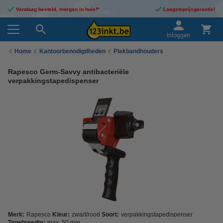
Vandaag besteld, morgen in huis!*
Laagsteprijsgarantie!
Inloggen
Home
Kantoorbenodigdheden
Plakbandhouders
Rapesco Germ-Savvy antibacteriële
verpakkingstapedispenser
Merk:
Rapesco
Kleur:
zwart/rood
Soort:
verpakkingstapedispenser
Tapebreedte:
max. 50 mm