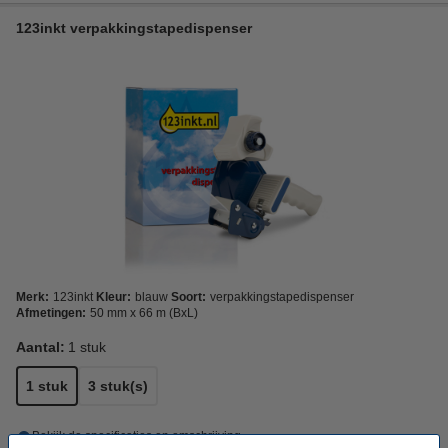
123inkt verpakkingstapedispenser
Merk:
123inkt
Kleur:
blauw
Soort:
verpakkingstapedispenser
Afmetingen:
50 mm x 66 m (BxL)
Aantal:
1 stuk
1 stuk
3 stuk(s)
Bekijk de specificaties en omschrijving