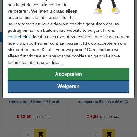
123inkt verpakkingstape bruin 50 mm x 66 m (6
ons helpt de website continu te
rollen)
verbeteren. We laten u graag alleen
€ 12,50
advertenties zien die aansluiten bij
uw interesses en willen daarom cookies gebruiken om uw
gedrag binnen en buiten onze website te volgen. In ons
cookiebeleid
leest u alles over deze cookies, hoe ze werken en
Populaire producten
hoe u uw voorkeuren kunt aanpassen. Klik op accepteren om
akkoord te gaan. Kiest u voor weigeren? Dan plaatsen we
alleen functionele en analytische cookies en gebruiken we
technieken die daarop lijken.
Accepteren
Weigeren
123inkt verpakkingstape
123inkt verpakkingstape
transparant 50 mm x 66 m (6
transparant 50 mm x 66 m (3
rollen)
rollen)
€ 12,50
€ 6,95
Incl. 21% btw
Incl. 21% btw