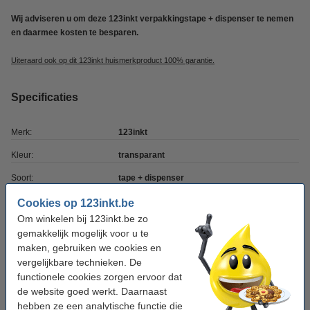
Wij adviseren u om deze 123inkt verpakkingstape + dispenser te nemen
en daarmee kosten te besparen.
Uiteraard ook op dit 123inkt huismerkproduct 100% garantie.
Specificaties
Merk:
123inkt
Kleur:
transparant
Soort:
tape + dispenser
Afmetingen:
50 mm x 66 m (BxL)
Cookies op 123inkt.be
Om winkelen bij 123inkt.be zo
gemakkelijk mogelijk voor u te
Tip: meebestellen
maken, gebruiken we cookies en
vergelijkbare technieken. De
123inkt verpakkingstape transparant 50 mm x
66 m (6 rollen)
functionele cookies zorgen ervoor dat
€ 12,50
de website goed werkt. Daarnaast
hebben ze een analytische functie die