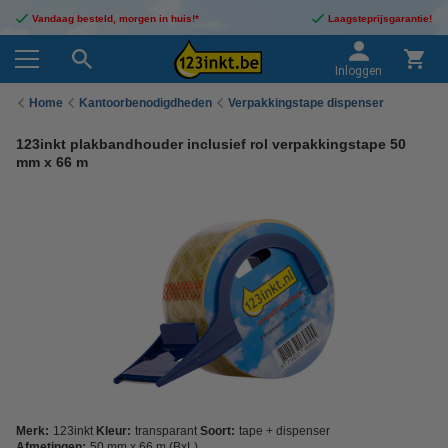
Vandaag besteld, morgen in huis!*
Laagsteprijsgarantie!
Inloggen
Home
Kantoorbenodigdheden
Verpakkingstape dispenser
123inkt plakbandhouder inclusief rol verpakkingstape 50
mm x 66 m
Merk:
123inkt
Kleur:
transparant
Soort:
tape + dispenser
Afmetingen:
50 mm x 66 m (BxL)