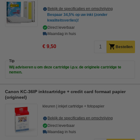
Bekijk de specificaties en omschrijving
Bespaar
34,5%
op uw inkt (zonder
kwaliteitsverlies)!
Direct leverbaar
Maandag in huis
€ 9,50
Bestellen
Tip
Wij adviseren u om deze cartridge i.p.v. de originele cartridge te
nemen.
Canon KC-36IP inktcartridge + credit card formaat papier
(origineel)
kleuren
inkjet cartridge + fotopapier
Bekijk de specificaties en omschrijving
Direct leverbaar
Maandag in huis