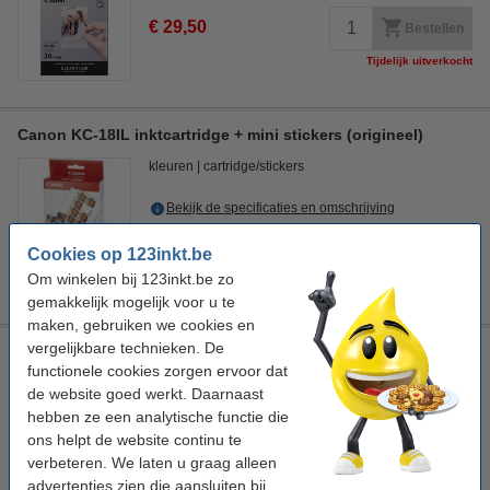
€ 29,50
Bestellen
Tijdelijk uitverkocht
Canon KC-18IL inktcartridge + mini stickers (origineel)
kleuren
cartridge/stickers
Bekijk de specificaties en omschrijving
€ 27,50
Bekijk alternatieven
Cookies op 123inkt.be
Om winkelen bij 123inkt.be zo
Tijdelijk uitverkocht
gemakkelijk mogelijk voor u te
maken, gebruiken we cookies en
vergelijkbare technieken. De
Canon PCC-CP400 papiercassette creditcard formaat
functionele cookies zorgen ervoor dat
(origineel)
de website goed werkt. Daarnaast
Canon
papiercassette
-
4960999846941
hebben ze een analytische functie die
ons helpt de website continu te
Bekijk de specificaties en omschrijving
verbeteren. We laten u graag alleen
Direct leverbaar
advertenties zien die aansluiten bij