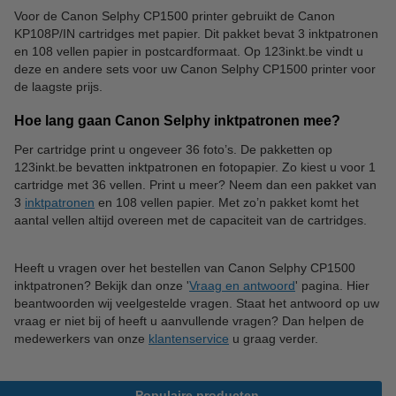
Voor de Canon Selphy CP1500 printer gebruikt de Canon
KP108P/IN cartridges met papier. Dit pakket bevat 3 inktpatronen
Paperclips
Punaises
en 108 vellen papier in postcardformaat. Op 123inkt.be vindt u
deze en andere sets voor uw Canon Selphy CP1500 printer voor
de laagste prijs.
Hoe lang gaan Canon Selphy inktpatronen mee?
Per cartridge print u ongeveer 36 foto’s. De pakketten op
123inkt.be bevatten inktpatronen en fotopapier. Zo kiest u voor 1
cartridge met 36 vellen. Print u meer? Neem dan een pakket van
3
inktpatronen
en 108 vellen papier. Met zo’n pakket komt het
aantal vellen altijd overeen met de capaciteit van de cartridges.
Heeft u vragen over het bestellen van Canon Selphy CP1500
inktpatronen? Bekijk dan onze '
Vraag en antwoord
' pagina. Hier
beantwoorden wij veelgestelde vragen. Staat het antwoord op uw
vraag er niet bij of heeft u aanvullende vragen? Dan helpen de
medewerkers van onze
klantenservice
u graag verder.
Populaire producten