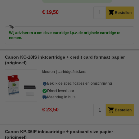
€ 19,50
Bestellen
Tip
Wij adviseren u om deze cartridge i.p.v. de originele cartridge te
nemen.
Canon KC-18IS inktcartridge + credit card formaat papier
(origineel)
kleuren
cartridge/stickers
Bekijk de specificaties en omschrijving
Direct leverbaar
Maandag in huis
€ 23,50
Bestellen
Canon KP-36IP inktcartridge + postcard size papier
(origineel)