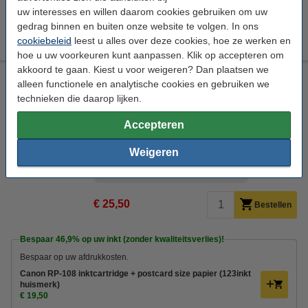
Maandag in huis
uw interesses en willen daarom cookies gebruiken om uw
gedrag binnen en buiten onze website te volgen. In ons
€ 23,50
Bestellen
cookiebeleid
leest u alles over deze cookies, hoe ze werken en
hoe u uw voorkeuren kunt aanpassen. Klik op accepteren om
akkoord te gaan. Kiest u voor weigeren? Dan plaatsen we
Canon RP-54 inktcartridge + postcard size papier (origineel)
alleen functionele en analytische cookies en gebruiken we
technieken die daarop lijken.
kleuren
inkjetcartridge
Accepteren
Bekijk de specificaties en omschrijving
Direct leverbaar
Weigeren
Maandag in huis
Prijs per stuk
€ 12,75
€ 25,50
Bestellen
Bespaar
46,9%
op uw inkt (zonder kwaliteitsverlies)!
Bespaar op uw afdrukkosten.
Canon RP-108 inktcartridge + postcard size papier (123inkt
huismerk)
€ 19,50