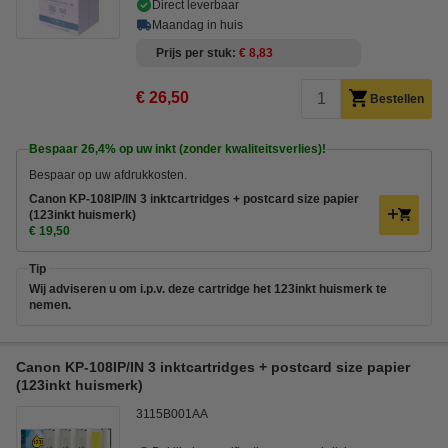
Direct leverbaar
Maandag in huis
Prijs per stuk
€ 8,83
€ 26,50
Bestellen
Bespaar
26,4%
op uw inkt (zonder kwaliteitsverlies)!
Bespaar op uw afdrukkosten.
Canon KP-108IP/IN 3 inktcartridges + postcard size papier
(123inkt huismerk)
€ 19,50
Tip
Wij adviseren u om i.p.v. deze cartridge het 123inkt huismerk te
nemen.
Canon KP-108IP/IN 3 inktcartridges + postcard size papier
(123inkt huismerk)
3115B001AA