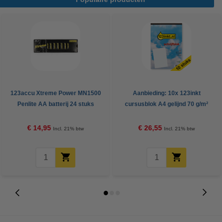
123accu Xtreme Power MN1500
Aanbieding: 10x 123inkt
Penlite AA batterij 24 stuks
cursusblok A4 gelijnd 70 g/m²
100 vellen
€ 14,95
€ 26,55
Incl. 21% btw
Incl. 21% btw