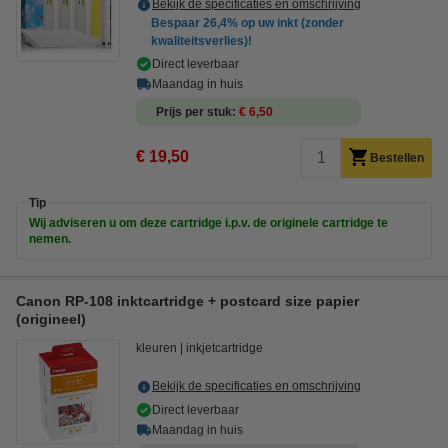
Bekijk de specificaties en omschrijving
Bespaar
26,4%
op uw inkt (zonder
kwaliteitsverlies)!
Direct leverbaar
Maandag in huis
Prijs per stuk
€ 6,50
€ 19,50
Bestellen
Tip
Wij adviseren u om deze cartridge i.p.v. de originele cartridge te
nemen.
Canon RP-108 inktcartridge + postcard size papier
(origineel)
kleuren
inkjetcartridge
Bekijk de specificaties en omschrijving
Direct leverbaar
Maandag in huis