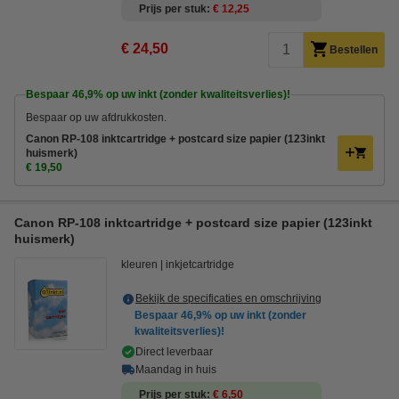
Prijs per stuk
€ 12,25
€ 24,50
Bestellen
Bespaar
46,9%
op uw inkt (zonder kwaliteitsverlies)!
Bespaar op uw afdrukkosten.
Canon RP-108 inktcartridge + postcard size papier (123inkt
huismerk)
€ 19,50
Canon RP-108 inktcartridge + postcard size papier (123inkt
huismerk)
kleuren
inkjetcartridge
Bekijk de specificaties en omschrijving
Bespaar
46,9%
op uw inkt (zonder
kwaliteitsverlies)!
Direct leverbaar
Maandag in huis
Prijs per stuk
€ 6,50