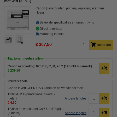
met wifi (3 in 1)
Canon
laserprinter
printen, kopiëren, scannen
kleur
Bekijk de specificaties en omschrijving
Direct leverbaar
Maandag in huis
€ 307,50
Bestellen
Tip: toner meebestellen
Canon aanbieding: 075 BK, C, M, en Y (123inkt huismerk)
€ 239,50
Printerkabels
Canon levert GEEN USB-kabel en netwerkkabel mee.
123inkt USB-printerkabel zwart (2
meter)
Andere lengtes
€ 4,50
123inkt netwerkkabel Cat6 U/UTP grijs
(5 meter)
Andere lengtes