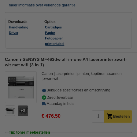
meer informatie over verlengde garantie
Downloads
Opties
Handleiding
Cartridges
Driver
Papier
Fotopapier
printerkabel
Canon i-SENSYS MF463dw all-in-one A4 laserprinter zwart-
wit met wifi (3 in 1)
Canon
laserprinter
printen, kopiëren, scannen
zwart-wit
Bekijk de specificaties en omschrijving
Direct leverbaar
Maandag in huis
3
€ 476,50
Bestellen
Tip: toner meebestellen