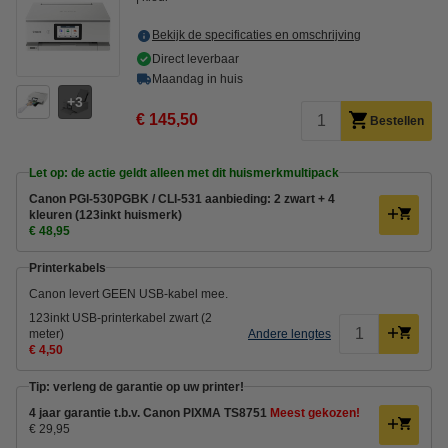
Bekijk de specificaties en omschrijving
Direct leverbaar
Maandag in huis
3
€ 145,50
Bestellen
Let op: de actie geldt alleen met dit huismerkmultipack
Canon PGI-530PGBK / CLI-531 aanbieding: 2 zwart + 4
kleuren (123inkt huismerk)
€ 48,95
Printerkabels
Canon levert GEEN USB-kabel mee.
123inkt USB-printerkabel zwart (2
meter)
Andere lengtes
€ 4,50
Tip: verleng de garantie op uw printer!
4 jaar garantie t.b.v. Canon PIXMA TS8751
Meest gekozen!
€ 29,95