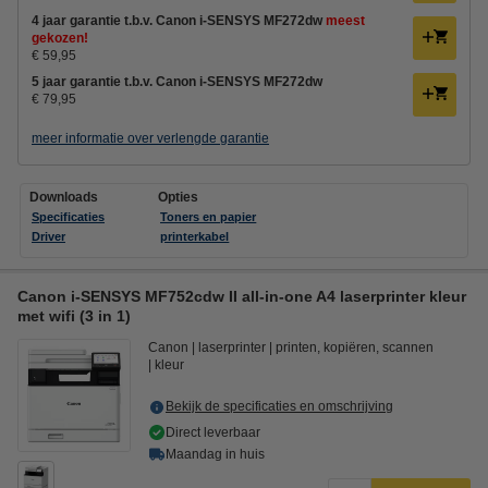
4 jaar garantie t.b.v. Canon i-SENSYS MF272dw
meest
gekozen!
€ 59,95
5 jaar garantie t.b.v. Canon i-SENSYS MF272dw
€ 79,95
meer informatie over verlengde garantie
Downloads
Opties
Specificaties
Toners en papier
Driver
printerkabel
Canon i-SENSYS MF752cdw II all-in-one A4 laserprinter kleur
met wifi (3 in 1)
Canon
laserprinter
printen, kopiëren, scannen
kleur
Bekijk de specificaties en omschrijving
Direct leverbaar
Maandag in huis