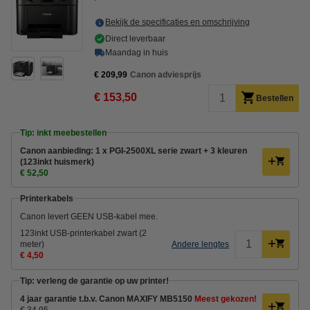
Bekijk de specificaties en omschrijving
Direct leverbaar
Maandag in huis
€ 209,99
Canon adviesprijs
€ 153,50
Bestellen
Tip: inkt meebestellen
Canon aanbieding: 1 x PGI-2500XL serie zwart + 3 kleuren
(123inkt huismerk)
€ 52,50
Printerkabels
Canon levert GEEN USB-kabel mee.
123inkt USB-printerkabel zwart (2
meter)
Andere lengtes
€ 4,50
Tip: verleng de garantie op uw printer!
4 jaar garantie t.b.v. Canon MAXIFY MB5150
Meest gekozen!
€ 34,95