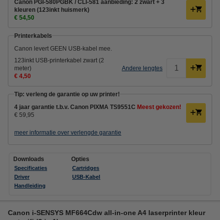
Canon PGI-580PGBK / CLI-581 aanbieding: 2 zwart + 3
kleuren (123inkt huismerk)
€ 54,50
Printerkabels
Canon levert GEEN USB-kabel mee.
123inkt USB-printerkabel zwart (2
meter)
Andere lengtes
€ 4,50
Tip: verleng de garantie op uw printer!
4 jaar garantie t.b.v. Canon PIXMA TS9551C
Meest gekozen!
€ 59,95
meer informatie over verlengde garantie
Downloads
Opties
Specificaties
Cartridges
Driver
USB-Kabel
Handleiding
Canon i-SENSYS MF664Cdw all-in-one A4 laserprinter kleur