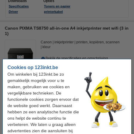
Downloads
Opties
Specificaties
Toners en papier
Driver
printerkabel
Canon PIXMA TS8750 all-in-one A4 inkjetprinter met wifi (3 in
1)
Canon
inkjetprinter
printen, kopiëren, scannen
kleur
Bekijk de specificaties en omschrijving
Direct leverbaar
Cookies op 123inkt.be
Maandag in huis
Om winkelen bij 123inkt.be zo
1
gemakkelijk mogelijk voor u te
€ 147,50
Bestellen
maken, gebruiken we cookies en
vergelijkbare technieken. De
functionele cookies zorgen ervoor dat
Let op: de actie geldt alleen met dit huismerkmultipack
de website goed werkt. Daarnaast
Canon PGI-530PGBK / CLI-531 aanbieding: 2 zwart + 4
hebben ze een analytische functie die
kleuren (123inkt huismerk)
€ 48,95
ons helpt de website continu te
verbeteren. We laten u graag alleen
Printerkabels
advertenties zien die aansluiten bij