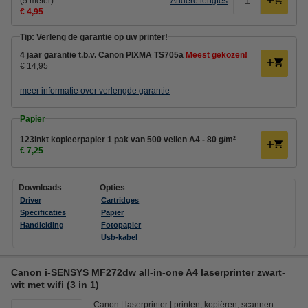
(5 meter)
Andere lengtes
€ 4,95
Tip: Verleng de garantie op uw printer!
4 jaar garantie t.b.v. Canon PIXMA TS705a
Meest gekozen!
€ 14,95
meer informatie over verlengde garantie
Papier
123inkt kopieerpapier 1 pak van 500 vellen A4 - 80 g/m²
€ 7,25
Downloads
Opties
Driver
Cartridges
Specificaties
Papier
Handleiding
Fotopapier
Usb-kabel
Canon i-SENSYS MF272dw all-in-one A4 laserprinter zwart-
wit met wifi (3 in 1)
Canon
laserprinter
printen, kopiëren, scannen