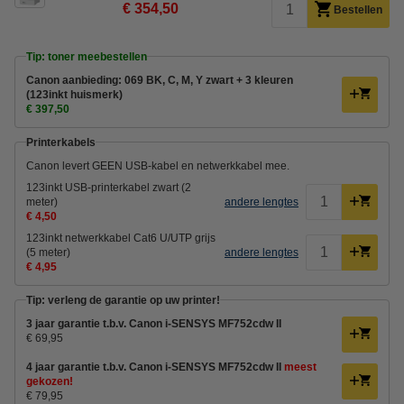
€ 354,50
Bestellen
Tip: toner meebestellen
Canon aanbieding: 069 BK, C, M, Y zwart + 3 kleuren
(123inkt huismerk)
€ 397,50
Printerkabels
Canon levert GEEN USB-kabel en netwerkkabel mee.
123inkt USB-printerkabel zwart (2
meter)
andere lengtes
€ 4,50
123inkt netwerkkabel Cat6 U/UTP grijs
(5 meter)
andere lengtes
€ 4,95
Tip: verleng de garantie op uw printer!
3 jaar garantie t.b.v. Canon i-SENSYS MF752cdw II
€ 69,95
4 jaar garantie t.b.v. Canon i-SENSYS MF752cdw II
meest
gekozen!
€ 79,95