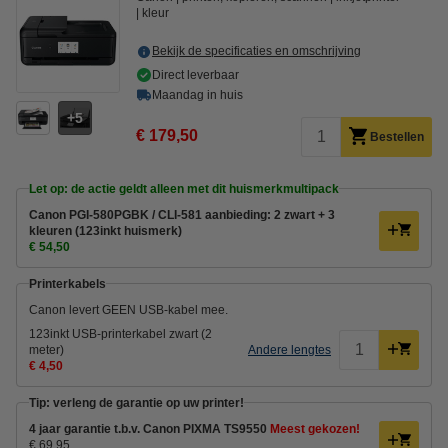
kleur
Bekijk de specificaties en omschrijving
Direct leverbaar
Maandag in huis
5
€ 179,50
Bestellen
Let op: de actie geldt alleen met dit huismerkmultipack
Canon PGI-580PGBK / CLI-581 aanbieding: 2 zwart + 3
kleuren (123inkt huismerk)
€ 54,50
Printerkabels
Canon levert GEEN USB-kabel mee.
123inkt USB-printerkabel zwart (2
meter)
Andere lengtes
€ 4,50
Tip: verleng de garantie op uw printer!
4 jaar garantie t.b.v. Canon PIXMA TS9550
Meest gekozen!
€ 69,95