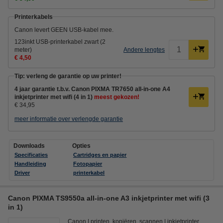
Printerkabels
Canon levert GEEN USB-kabel mee.
123inkt USB-printerkabel zwart (2
meter)
Andere lengtes
€ 4,50
Tip: verleng de garantie op uw printer!
4 jaar garantie t.b.v. Canon PIXMA TR7650 all-in-one A4
inkjetprinter met wifi (4 in 1)
meest gekozen!
€ 34,95
meer informatie over verlengde garantie
Downloads
Opties
Specificaties
Cartridges en papier
Handleiding
Fotopapier
Driver
printerkabel
Canon PIXMA TS9550a all-in-one A3 inkjetprinter met wifi (3
in 1)
Canon
printen, kopiëren, scannen
inkjetprinter