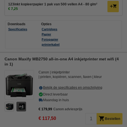
123inkt kopieerpapier 1 pak van 500 vellen A4 - 80 g/m²
€ 7,25
Downloads
Opties
Specificaties
Cartridges
Papier
Fotopapier
printerkabel
Canon Maxify MB2750 all-in-one A4 inkjetprinter met wifi (4
in 1)
Canon
inkjetprinter
printen, kopiëren, scannen, faxen
kleur
Bekijk de specificaties en omschrijving
Direct leverbaar
Maandag in huis
4
€ 179,99
Canon adviesprijs
€ 117,50
Bestellen