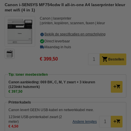
Canon i-SENSYS MF754cdw II all-in-one A4 laserprinter kleur
met wifi (4 in 1)
Canon
laserprinter
printen, kopiëren, scannen, faxen
kleur
Bekijk de specificaties en omschrijving
Direct leverbaar
Maandag in huis
€ 399,50
Bestellen
Tip: toner meebestellen
Canon aanbieding: 069 BK, C, M, Y zwart + 3 kleuren
(123inkt huismerk)
€ 397,50
Printerkabels
Canon levert GEEN USB-kabel en netwerkkabel mee.
123inkt USB-printerkabel zwart (2
meter)
Andere lengtes
€ 4,50