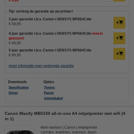
€ 4,95
Tip: verleng de garantie op uw printer!
3 jaar garantie t.b.v. Canon i-SENSYS MF664Cdw
€ 59,95
4 jaar garantie t.b.v. Canon i-SENSYS MF664Cdw
meest
gekozen!
€ 69,95
5 jaar garantie t.b.v. Canon i-SENSYS MF664Cdw
€ 89,95
meer informatie over verlengde garantie
Downloads
Opties
Specificaties
Toners
Driver
Papier
printerkabel
Canon Maxify MB5150 all-in-one A4 inkjetprinter met wifi (4
in 1)
klein kantoor
Canon
inkjetprinter
printen, kopiëren, scannen, faxen