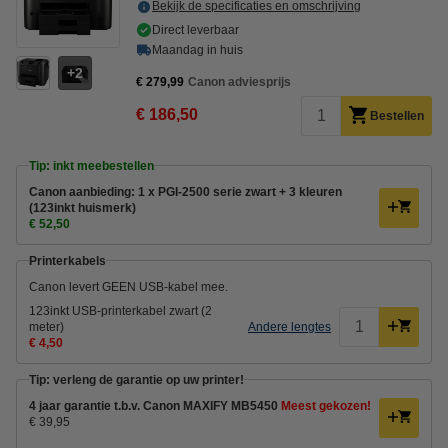
Bekijk de specificaties en omschrijving
Direct leverbaar
Maandag in huis
2
€ 279,99
Canon adviesprijs
€ 186,50
Bestellen
Tip: inkt meebestellen
Canon aanbieding: 1 x PGI-2500 serie zwart + 3 kleuren
(123inkt huismerk)
€ 52,50
Printerkabels
Canon levert GEEN USB-kabel mee.
123inkt USB-printerkabel zwart (2
meter)
Andere lengtes
€ 4,50
Tip: verleng de garantie op uw printer!
4 jaar garantie t.b.v. Canon MAXIFY MB5450
Meest gekozen!
€ 39,95