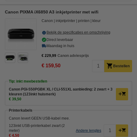
Canon PIXMA iX6850 A3 inkjetprinter met wifi
Canon
inkjetprinter
printen
kleur
Bekijk de specificaties en omschrijving
Direct leverbaar
Maandag in huis
€ 229,99
Canon adviesprijs
€ 159,50
Bestellen
Tip: inkt meebestellen
Canon PGI-550PGBK XL / CLI-551XL aanbieding: 2 zwart + 3
kleuren (123inkt huismerk)
€ 39,50
Printerkabels
Canon levert GEEN USB-kabel mee.
123inkt USB-printerkabel zwart (2
meter)
Andere lengtes
€ 4,50