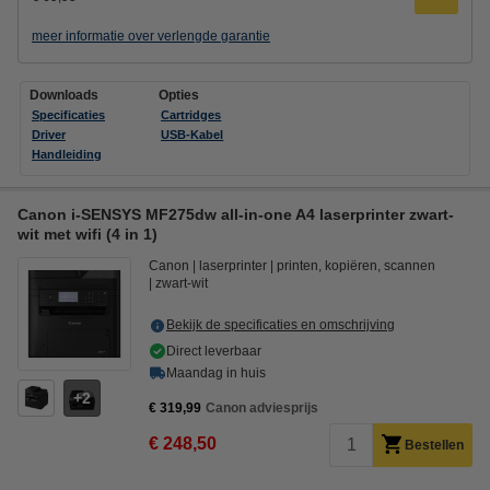
meer informatie over verlengde garantie
Downloads
Opties
Specificaties
Cartridges
Driver
USB-Kabel
Handleiding
Canon i-SENSYS MF275dw all-in-one A4 laserprinter zwart-
wit met wifi (4 in 1)
Canon
laserprinter
printen, kopiëren, scannen
zwart-wit
Bekijk de specificaties en omschrijving
Direct leverbaar
Maandag in huis
2
€ 319,99
Canon adviesprijs
€ 248,50
Bestellen