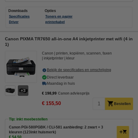
Downloads
Opties
Specificaties
Toners en papier
Driver
printerkabel
Canon PIXMA TR7650 all-in-one A4 inkjetprinter met wifi (4 in
1)
Canon
printen, kopiëren, scannen, faxen
inkjetprinter
kleur
Bekijk de specificaties en omschrijving
Direct leverbaar
Maandag in huis
3
€ 198,99
Canon adviesprijs
€ 155,50
Bestellen
Tip: inkt meebestellen
Canon PGI-580PGBK / CLI-581 aanbieding: 2 zwart + 3
kleuren (123inkt huismerk)
€ 54,50