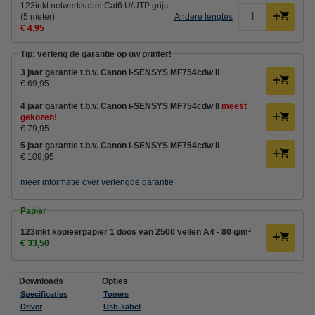
123inkt netwerkkabel Cat6 U/UTP grijs
(5 meter)
Andere lengtes
€ 4,95
Tip: verleng de garantie op uw printer!
3 jaar garantie t.b.v. Canon i-SENSYS MF754cdw II
€ 69,95
4 jaar garantie t.b.v. Canon i-SENSYS MF754cdw II
meest
gekozen!
€ 79,95
5 jaar garantie t.b.v. Canon i-SENSYS MF754cdw II
€ 109,95
meer informatie over verlengde garantie
Papier
123inkt kopieerpapier 1 doos van 2500 vellen A4 - 80 g/m²
€ 33,50
Downloads
Opties
Specificaties
Toners
Driver
Usb-kabel