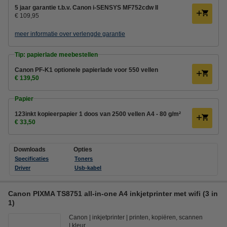
5 jaar garantie t.b.v. Canon i-SENSYS MF752cdw II
€ 109,95
meer informatie over verlengde garantie
Tip: papierlade meebestellen
Canon PF-K1 optionele papierlade voor 550 vellen
€ 139,50
Papier
123inkt kopieerpapier 1 doos van 2500 vellen A4 - 80 g/m²
€ 33,50
Downloads
Opties
Specificaties
Toners
Driver
Usb-kabel
Canon PIXMA TS8751 all-in-one A4 inkjetprinter met wifi (3 in
1)
Canon
inkjetprinter
printen, kopiëren, scannen
kleur