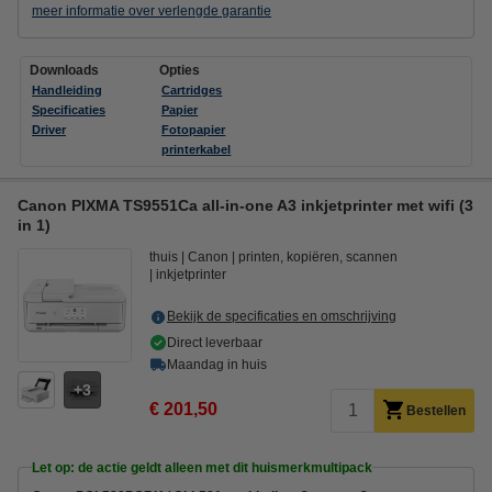
meer informatie over verlengde garantie
Downloads
Opties
Handleiding
Cartridges
Specificaties
Papier
Driver
Fotopapier
printerkabel
Canon PIXMA TS9551Ca all-in-one A3 inkjetprinter met wifi (3
in 1)
thuis
Canon
printen, kopiëren, scannen
inkjetprinter
Bekijk de specificaties en omschrijving
Direct leverbaar
Maandag in huis
3
€ 201,50
Bestellen
Let op: de actie geldt alleen met dit huismerkmultipack