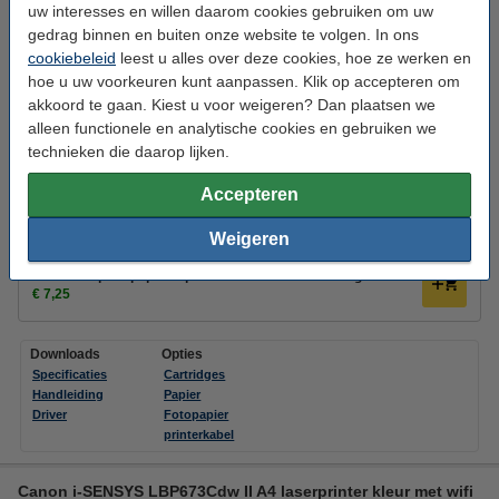
Canon levert GEEN USB-kabel mee.
uw interesses en willen daarom cookies gebruiken om uw
gedrag binnen en buiten onze website te volgen. In ons
123inkt USB-printerkabel zwart (2
meter)
Andere lengtes
cookiebeleid
leest u alles over deze cookies, hoe ze werken en
€ 4,50
hoe u uw voorkeuren kunt aanpassen. Klik op accepteren om
akkoord te gaan. Kiest u voor weigeren? Dan plaatsen we
Tip: verleng de garantie op uw printer!
alleen functionele en analytische cookies en gebruiken we
4 jaar garantie t.b.v. Canon PIXMA TS8750
Meest gekozen!
technieken die daarop lijken.
€ 29,95
Accepteren
meer informatie over verlengde garantie
Weigeren
Papier
123inkt kopieerpapier 1 pak van 500 vellen A4 - 80 g/m²
€ 7,25
Downloads
Opties
Specificaties
Cartridges
Handleiding
Papier
Driver
Fotopapier
printerkabel
Canon i-SENSYS LBP673Cdw II A4 laserprinter kleur met wifi