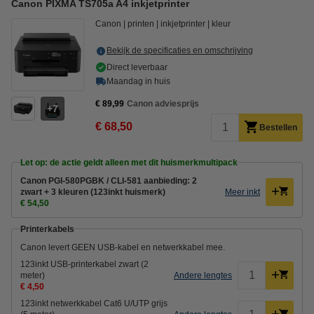
Canon PIXMA TS705a A4 inkjetprinter
Canon
printen
inkjetprinter
kleur
Bekijk de specificaties en omschrijving
Direct leverbaar
Maandag in huis
€ 89,99
Canon adviesprijs
7
€ 68,50
Bestellen
Let op: de actie geldt alleen met dit huismerkmultipack
Canon PGI-580PGBK / CLI-581 aanbieding: 2
zwart + 3 kleuren (123inkt huismerk)
Meer inkt
€ 54,50
Printerkabels
Canon levert GEEN USB-kabel en netwerkkabel mee.
123inkt USB-printerkabel zwart (2
meter)
Andere lengtes
€ 4,50
123inkt netwerkkabel Cat6 U/UTP grijs