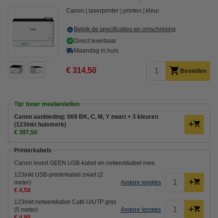
Canon
laserprinter
printen
kleur
Bekijk de specificaties en omschrijving
Direct leverbaar
Maandag in huis
€ 314,50
Bestellen
Tip: toner meebestellen
Canon aanbieding: 069 BK, C, M, Y zwart + 3 kleuren
(123inkt huismerk)
€ 397,50
Printerkabels
Canon levert GEEN USB-kabel en netwerkkabel mee.
123inkt USB-printerkabel zwart (2
meter)
Andere lengtes
€ 4,50
123inkt netwerkkabel Cat6 U/UTP grijs
(5 meter)
Andere lengtes
€ 4,95