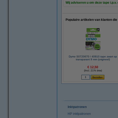
Wij adviseren u om deze tape i.p.v.
Populaire artikelen van klanten die
Dymo S0720670 / 40910 tape zwart op
transparant 9 mm (origineel)
€ 12,50
(Incl. 21% btw)
Inktpatronen
HP inktpatronen