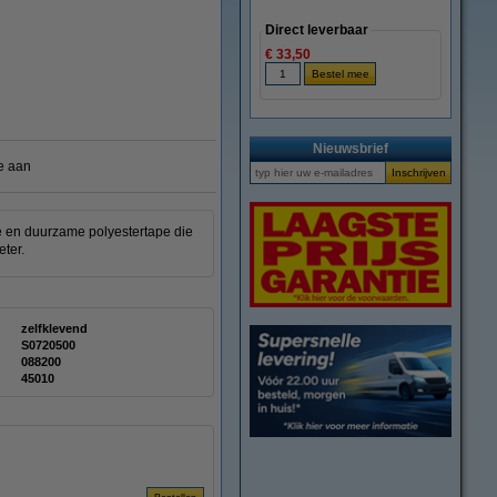
Direct leverbaar
€ 33,50
Nieuwsbrief
e aan
e en duurzame polyestertape die
ter.
zelfklevend
S0720500
088200
45010