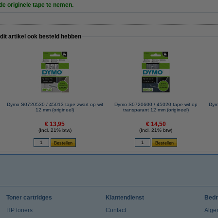
 de originele tape te nemen.
 dit artikel ook besteld hebben
Dymo S0720530 / 45013 tape zwart op wit
Dymo S0720600 / 45020 tape wit op
Dym
12 mm (origineel)
transparant 12 mm (origineel)
€ 13,95
€ 14,50
(Incl. 21% btw)
(Incl. 21% btw)
Toner cartridges
Klantendienst
Bedr
HP toners
Contact
Alge