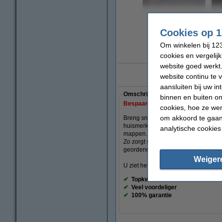
vergrote
Cookies op 1
Om winkelen bij 123
cookies en vergelij
website goed werkt.
10 ja
website continu te 
aansluiten bij uw i
Omschrijving
binnen en buiten on
Bespaar ruim
35%
op uw tape!
cookies, hoe ze we
om akkoord te gaan.
Breng snel orde en duidelijkheid in
huismerk). Deze handige tapes zijn 
analytische cookies
mappen. U bedrukt de multifunctionele
Zo zorgt u in een handomdraai voor ov
geordend.
Weiger
U ziet het verschil in uw portemonnee 
✔
Topkwaliteit
✔
Veel voordeliger
✔
100% garantie