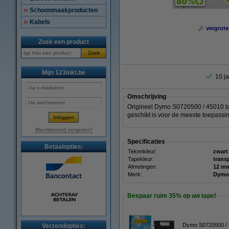
Schoonmaakproducten
Kabels
vergrote
Zoek een product
Zoek
Mijn 123inkt.be
10 ja
Omschrijving
Origineel Dymo S0720500 / 45010 ta
geschikt is voor de meeste toepassi
Wachtwoord vergeten?
Specificaties
Betaalopties:
Tekenkleur:
zwart
Tapekleur:
trans
Afmetingen:
Merk:
Dymo
Bespaar ruim
35%
op uw tape!
Dymo S0720500 / 4
Verzendopties: