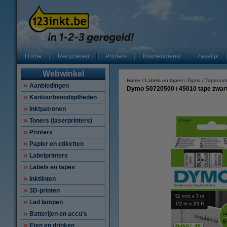
Home
Recycleren
Printers
Klantendienst
Zakelijk
Webwinkel
Home
Labels en tapes
Dymo
Tapenum
Aanbiedingen
Dymo S0720500 / 45010 tape zwart 
Kantoorbenodigdheden
Inktpatronen
Toners (laserprinters)
Printers
Papier en etiketten
Labelprinters
Labels en tapes
Inktlinten
3D-printen
Led lampen
Batterijen en accu's
Eten en drinken