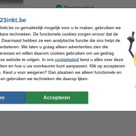
Direct leverbaar
Morgen in huis
n
23inkt.be
inkt.be zo gemakkelijk mogelijk voor u te maken, gebruiken we
Bestellen
kbare technieken. De functionele cookies zorgen ervoor dat de
 Daarnaast hebben ze een analytische functie die ons helpt de
ar op rij 'Beste webwinkel'
Meer dan 5 miljoen klanten
92% raadt 123inkt.b
verbeteren. We laten u graag alleen advertenties zien die
nteresses en willen daarom cookies gebruiken om uw gedrag
ze website te volgen. In ons
cookiebeleid
leest u alles over deze
rken en hoe u uw voorkeuren kunt aanpassen. Klik op accepteren
 Kiest u voor weigeren? Dan plaatsen we alleen functionele en
 huis, op kantoor of in uw magazijn met de Dymo S0720500 / 45010 tape zwart op t
geschikt voor allerlei toepassingen. Geef bijvoorbeeld potjes met kruiden een lab
 en gebruiken we technieken die daarop lijken.
 tapes met uw labelprinter of beletteringsprinter. De tapes blijven goed zitten op p
erzicht en vindt u alles makkelijk terug. Met deze multifunctionele labels van 123i
en
Accepteren
!!!!