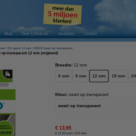
Blog
Over 123inkt.be
Vacatures
Contact
mer
D1 tapes 12 mm
45010 zwart op transparant
op transparant 12 mm (origineel)
Breedte:
12 mm
6 mm
9 mm
12 mm
19 mm
2
Kleur:
zwart op transparant
zwart op transparant
€ 13,95
€ 11,53 excl. 21% btw