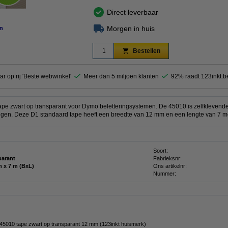
Direct leverbaar
Morgen in huis
n
Bestellen
ar op rij 'Beste webwinkel'
Meer dan 5 miljoen klanten
92% raadt 123inkt.b
pe zwart op transparant voor Dymo beletteringsystemen. De 45010 is zelfklevend
ngen. Deze D1 standaard tape heeft een breedte van 12 mm en een lengte van 7 me
Soort:
parant
Fabrieksnr:
12 mm x 7 m (BxL)
Ons artikelnr:
Nummer:
5010 tape zwart op transparant 12 mm (123inkt huismerk)