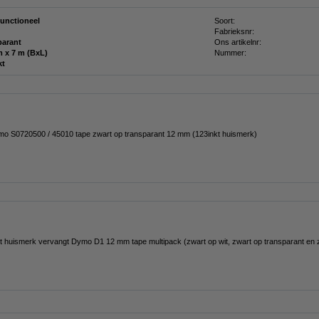
functioneel
Soort:
Fabrieksnr:
parant
Ons artikelnr:
12 mm x 7 m (BxL)
Nummer:
kt
mo S0720500 / 45010 tape zwart op transparant 12 mm (123inkt huismerk)
t huismerk vervangt Dymo D1 12 mm tape multipack (zwart op wit, zwart op transparant en 