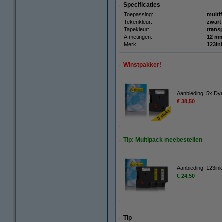
Specificaties
Toepassing:
multi
Tekenkleur:
zwart
Tapekleur:
trans
Afmetingen:
Merk:
123in
Winstpakker!
Aanbieding: 5x Dy
€ 38,50
Tip: Multipack meebestellen
Aanbieding: 123ink
€ 24,50
Tip