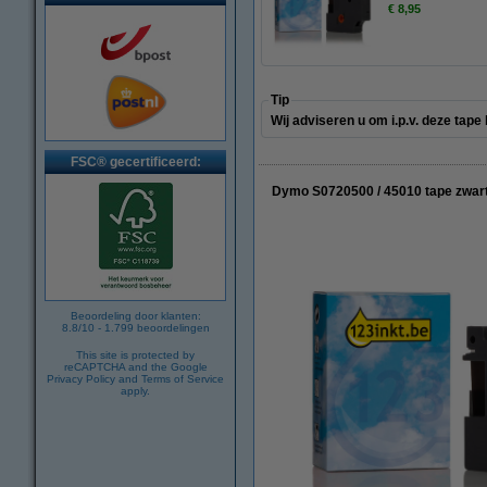
€ 8,95
Tip
Wij adviseren u om i.p.v. deze tap
FSC® gecertificeerd:
Dymo S0720500 / 45010 tape zwart
Beoordeling door klanten:
8.8
/
10
-
1.799
beoordelingen
This site is protected by
reCAPTCHA and the Google
Privacy Policy
and
Terms of Service
apply.