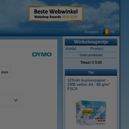
FR
Inloggen
Winkelwagentje
Aantal
Product
Geen producten
Totaal:
€ 0,00
4 mm
Tip!
123inkt kopieerpapier -
2500 vellen A4 - 80 g/m²
FSC®