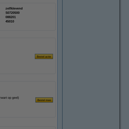
zelfklevend
S0720500
088201
45010
zwart op geel)