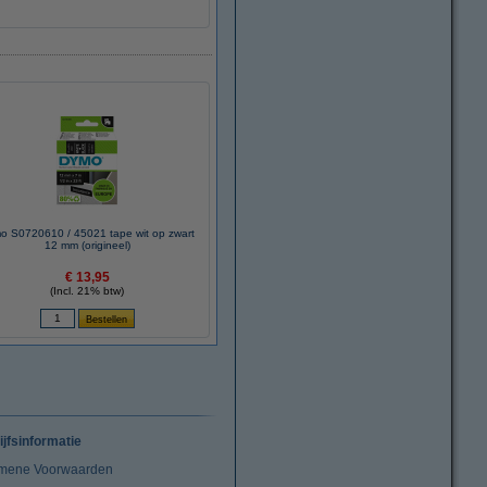
o S0720610 / 45021 tape wit op zwart
12 mm (origineel)
€ 13,95
(Incl. 21% btw)
ijfsinformatie
mene Voorwaarden