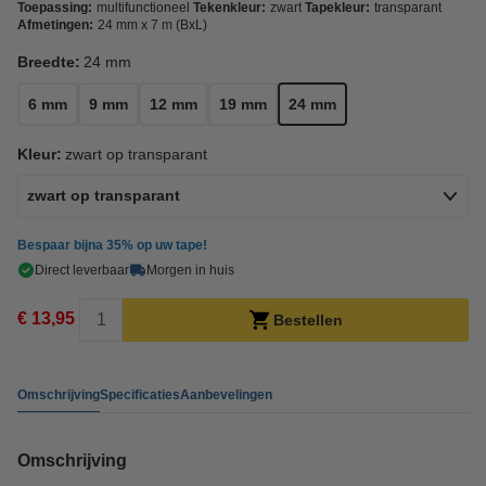
Toepassing:
multifunctioneel
Tekenkleur:
zwart
Tapekleur:
transparant
Afmetingen:
24 mm x 7 m (BxL)
Breedte:
24 mm
6 mm
9 mm
12 mm
19 mm
24 mm
Kleur:
zwart op transparant
zwart op transparant
Bespaar bijna
35%
op uw tape!
Direct leverbaar
Morgen in huis
€ 13,95
Bestellen
Omschrijving
Specificaties
Aanbevelingen
Omschrijving