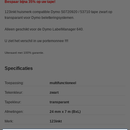
Bespaar bijna
35%
op uw tape!
123inkt huismerk compatible Dymo S0720920 / 53710 tape zwart op
transparant voor Dymo beletteringsystemen.
Alleen geschikt voor de Dymo LabelManager 640.
U ziet het verschil in uw portemonnee !!!!
Uiteraard met 100% garantie.
Specificaties
Toepassing:
multifunctioneel
Tekenkleur:
zwart
Tapekleur:
transparant
Afmetingen:
24 mm x 7 m (BxL)
Merk:
123inkt