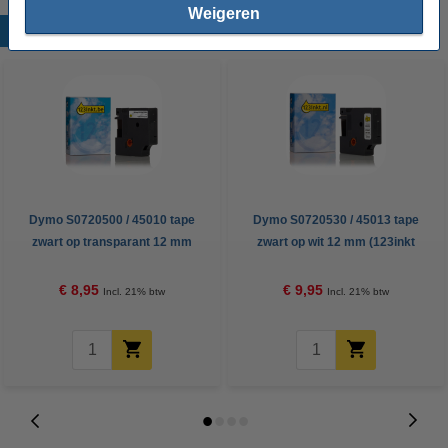
Weigeren
Populaire producten
Dymo S0720500 / 45010 tape
Dymo S0720530 / 45013 tape
zwart op transparant 12 mm
zwart op wit 12 mm (123inkt
(123inkt huismerk)
huismerk)
€ 8,95
€ 9,95
Incl. 21% btw
Incl. 21% btw