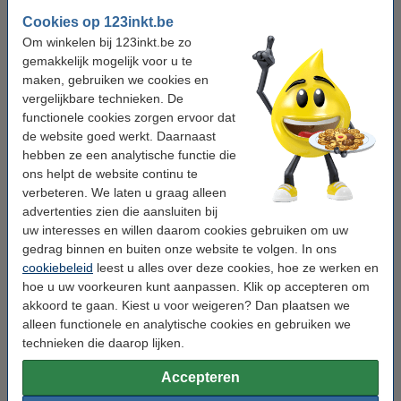
Soort:
zelfklevend
Cookies op 123inkt.be
Fabrieksnr:
S0720920
Om winkelen bij 123inkt.be zo
gemakkelijk mogelijk voor u te
Ons artikelnr:
088421
maken, gebruiken we cookies en
Nummer:
53710
vergelijkbare technieken. De
functionele cookies zorgen ervoor dat
de website goed werkt. Daarnaast
Winstpakker!
hebben ze een analytische functie die
ons helpt de website continu te
Aanbieding: 5x Dymo S0720920 / 53710 tape
zwart op transparant 24 mm (123inkt huismerk)
verbeteren. We laten u graag alleen
€ 68,50
advertenties zien die aansluiten bij
uw interesses en willen daarom cookies gebruiken om uw
Tip: Multipack meebestellen
gedrag binnen en buiten onze website te volgen. In ons
Aanbieding: 123inkt huismerk vervangt Dymo
cookiebeleid
leest u alles over deze cookies, hoe ze werken en
D1 19 mm tape multipack (zwart op wit, zwart
hoe u uw voorkeuren kunt aanpassen. Klik op accepteren om
op geel en zwart op transparant)
akkoord te gaan. Kiest u voor weigeren? Dan plaatsen we
€ 29,50
alleen functionele en analytische cookies en gebruiken we
technieken die daarop lijken.
Tip
Wij adviseren u om deze tape i.p.v. de originele tape te nemen.
Accepteren