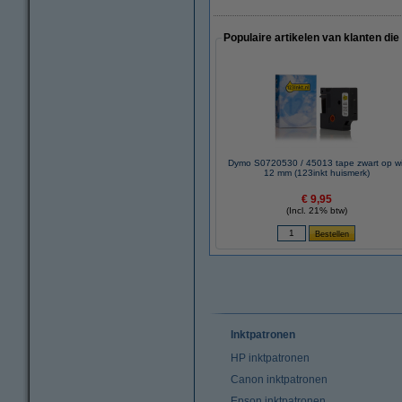
Populaire artikelen van klanten die
Dymo S0720530 / 45013 tape zwart op wi
12 mm (123inkt huismerk)
€ 9,95
(Incl. 21% btw)
Inktpatronen
HP inktpatronen
Canon inktpatronen
Epson inktpatronen