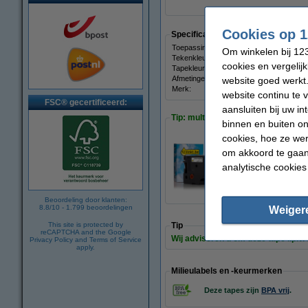
Cookies op 1
Specificaties
Toepassing:
multi
Om winkelen bij 123
Tekenkleur:
zwart
cookies en vergelij
Tapekleur:
rood
Afmetingen:
website goed werkt.
Merk:
123in
website continu te 
FSC® gecertificeerd:
aansluiten bij uw i
Tip: multipack meebestellen
binnen en buiten on
cookies, hoe ze we
om akkoord te gaan.
Aanbieding: 123ink
analytische cookies
€ 29,50
Beoordeling door klanten:
8.8
/
10
-
1.799
beoordelingen
Weiger
This site is protected by
Tip
reCAPTCHA and the Google
Wij adviseren u om deze tape i.p.v.
Privacy Policy
and
Terms of Service
apply.
Milieulabels en -keurmerken
Deze tapes zijn
BPA vrij
.