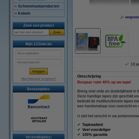
Schoonmaakproducten
Kabels
vergrote
Zoek een product
Zoek
Mijn 123inkt.be
10 ja
Omschrijving
Wachtwoord vergeten?
Bespaar ruim
40%
op uw tape!
Betaalopties:
Breng snel orde en duidelijkheid in
Deze handige tapes zijn geschikt vo
bedrukt de multifunctionele tapes met 
een handomdraai voor overzicht en vi
U ziet het verschil in uw portemonnee 
✔
Topkwaliteit
✔
Veel voordeliger
✔
100% garantie
Verzendopties: