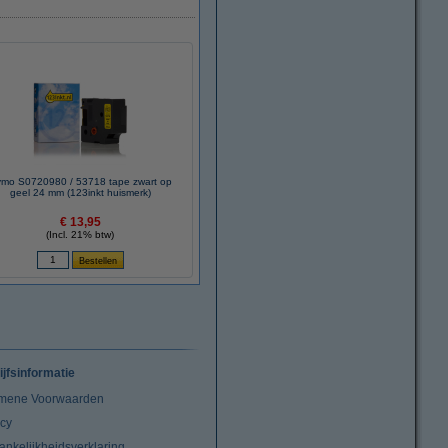
mo S0720980 / 53718 tape zwart op
geel 24 mm (123inkt huismerk)
€ 13,95
(Incl. 21% btw)
ijfsinformatie
mene Voorwaarden
acy
ankelijkheidsverklaring