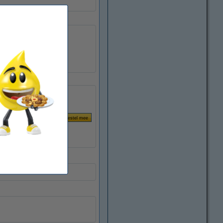
zelfklevend
S0720970
088431
53717
p transparant)