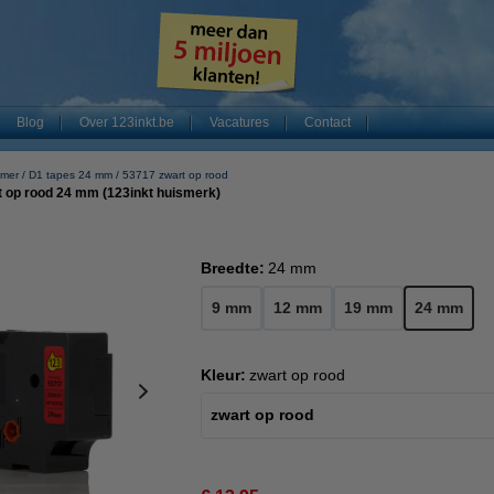
Blog
Over 123inkt.be
Vacatures
Contact
mer
D1 tapes 24 mm
53717 zwart op rood
 op rood 24 mm (123inkt huismerk)
Breedte:
24 mm
9 mm
12 mm
19 mm
24 mm
Kleur:
zwart op rood
zwart op rood