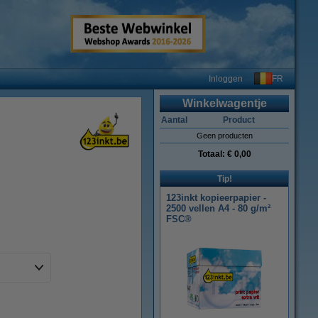
FR
Inloggen
Winkelwagentje
Aantal
Product
Geen producten
Totaal:
€ 0,00
Tip!
123inkt kopieerpapier -
2500 vellen A4 - 80 g/m²
FSC®