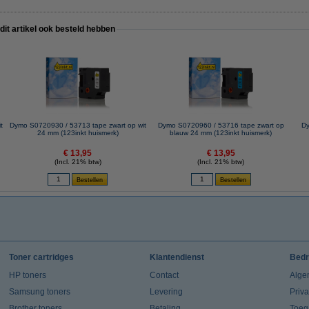
 dit artikel ook besteld hebben
t
Dymo S0720930 / 53713 tape zwart op wit
Dymo S0720960 / 53716 tape zwart op
Dy
24 mm (123inkt huismerk)
blauw 24 mm (123inkt huismerk)
€ 13,95
€ 13,95
(Incl. 21% btw)
(Incl. 21% btw)
Toner cartridges
Klantendienst
Bedr
HP toners
Contact
Alge
Samsung toners
Levering
Priv
Brother toners
Betaling
Toeg