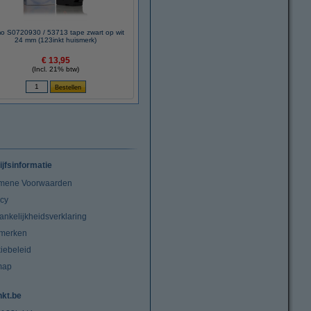
o S0720930 / 53713 tape zwart op wit
24 mm (123inkt huismerk)
€ 13,95
(Incl. 21% btw)
ijfsinformatie
mene Voorwaarden
acy
ankelijkheidsverklaring
merken
iebeleid
map
nkt.be