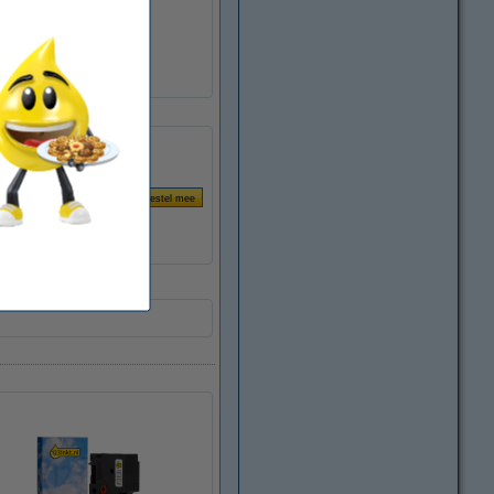
zelfklevend
S0721000
088437
53720
p transparant)