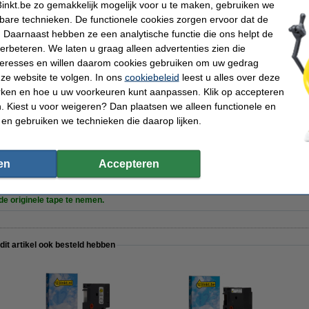
inkt.be zo gemakkelijk mogelijk voor u te maken, gebruiken we
functioneel
Soort:
kbare technieken. De functionele cookies zorgen ervoor dat de
Fabrieksnr:
parant
Ons artikelnr:
 Daarnaast hebben ze een analytische functie die ons helpt de
24 mm x 7 m (BxL)
Nummer:
verbeteren. We laten u graag alleen advertenties zien die
kt
nteresses en willen daarom cookies gebruiken om uw gedrag
ze website te volgen. In ons
cookiebeleid
leest u alles over deze
rken en hoe u uw voorkeuren kunt aanpassen. Klik op accepteren
 Kiest u voor weigeren? Dan plaatsen we alleen functionele en
t huismerk vervangt Dymo D1 19 mm tape multipack (zwart op wit, zwart op geel en zwart o
 en gebruiken we technieken die daarop lijken.
en
Accepteren
 de originele tape te nemen.
 dit artikel ook besteld hebben