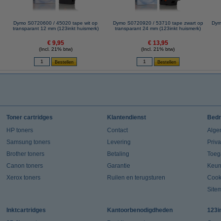
Dymo S0720600 / 45020 tape wit op
Dymo S0720920 / 53710 tape zwart op
Dym
transparant 12 mm (123inkt huismerk)
transparant 24 mm (123inkt huismerk)
€ 9,95
€ 13,95
(Incl. 21% btw)
(Incl. 21% btw)
Toner cartridges
Klantendienst
Bedr
HP toners
Contact
Alge
Samsung toners
Levering
Priv
Brother toners
Betaling
Toeg
Canon toners
Garantie
Keur
Xerox toners
Ruilen en terugsturen
Cook
Site
Inktcartridges
Kantoorbenodigdheden
123i