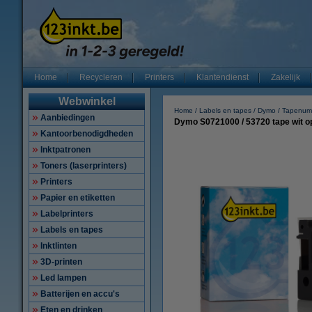
Home
Recycleren
Printers
Klantendienst
Zakelijk
Webwinkel
Home
Labels en tapes
Dymo
Tapenum
Aanbiedingen
Dymo S0721000 / 53720 tape wit o
Kantoorbenodigdheden
Inktpatronen
Toners (laserprinters)
Printers
Papier en etiketten
Labelprinters
Labels en tapes
Inktlinten
3D-printen
Led lampen
Batterijen en accu's
Eten en drinken