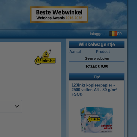
FR
Inloggen
Winkelwagentje
Aantal
Product
Geen producten
Totaal:
€ 0,00
Tip!
123inkt kopieerpapier -
2500 vellen A4 - 80 g/m²
FSC®