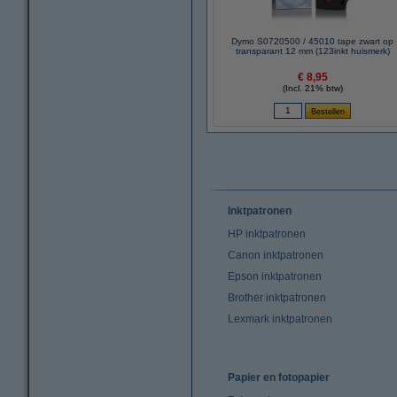
Dymo S0720500 / 45010 tape zwart op
transparant 12 mm (123inkt huismerk)
€ 8,95
(Incl. 21% btw)
Inktpatronen
HP inktpatronen
Canon inktpatronen
Epson inktpatronen
Brother inktpatronen
Lexmark inktpatronen
Papier en fotopapier