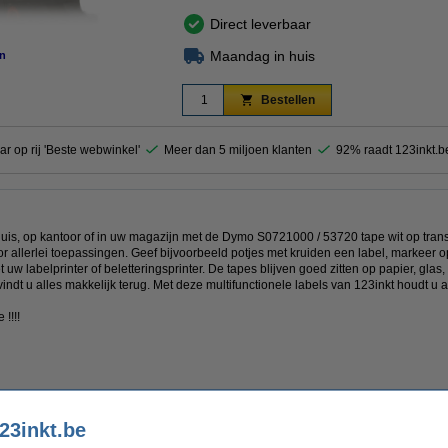
Direct leverbaar
Maandag in huis
n
Bestellen
ar op rij 'Beste webwinkel'
Meer dan 5 miljoen klanten
92% raadt 123inkt.b
 huis, op kantoor of in uw magazijn met de Dymo S0721000 / 53720 tape wit op tran
or allerlei toepassingen. Geef bijvoorbeeld potjes met kruiden een label, markee
uw labelprinter of beletteringsprinter. De tapes blijven goed zitten op papier, glas,
ndt u alles makkelijk terug. Met deze multifunctionele labels van 123inkt houdt u 
!!!!
23inkt.be