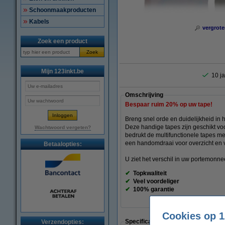
Schoonmaakproducten
Kabels
vergrote
Zoek een product
Zoek
Mijn 123inkt.be
10 ja
Omschrijving
Bespaar ruim
20%
op uw tape!
Breng snel orde en duidelijkheid in
Deze handige tapes zijn geschikt vo
Wachtwoord vergeten?
bedrukt de multifunctionele tapes met 
een handomdraai voor overzicht en vi
Betaalopties:
U ziet het verschil in uw portemonnee 
✔
Topkwaliteit
✔
Veel voordeliger
✔
100% garantie
Cookies op 1
Specificaties
Verzendopties: