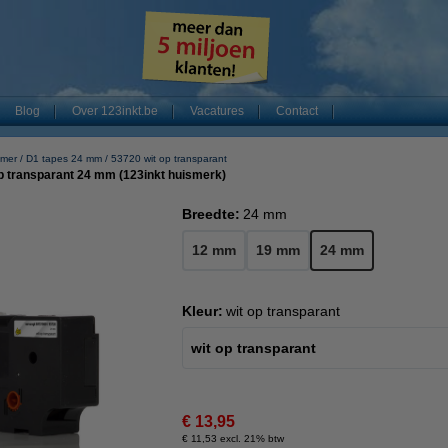
Blog
Over 123inkt.be
Vacatures
Contact
mer
D1 tapes 24 mm
53720 wit op transparant
p transparant 24 mm (123inkt huismerk)
Breedte:
24 mm
12 mm
19 mm
24 mm
Kleur:
wit op transparant
wit op transparant
€ 13,95
€ 11,53 excl. 21% btw