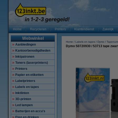
Home
Recycleren
Printers
Klantendienst
Zakelijk
Webwinkel
Home
Labels en tapes
Dymo
Tapenum
Aanbiedingen
Dymo S0720930 / 53713 tape zwart
Kantoorbenodigdheden
Inktpatronen
Toners (laserprinters)
Printers
Papier en etiketten
Labelprinters
Labels en tapes
Inktlinten
3D-printen
Led lampen
Batterijen en accu's
Eten en drinken