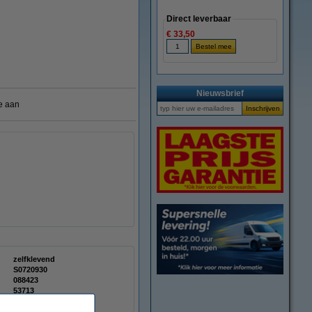
Direct leverbaar
€ 33,50
Nieuwsbrief
e aan
zelfklevend
S0720930
088423
53713