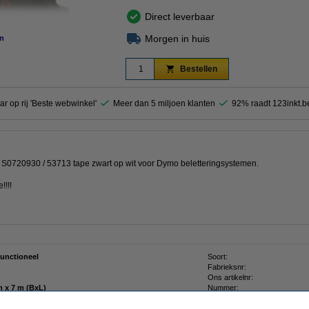
Direct leverbaar
Morgen in huis
n
Bestellen
ar op rij 'Beste webwinkel'
Meer dan 5 miljoen klanten
92% raadt 123inkt.b
S0720930 / 53713 tape zwart op wit voor Dymo beletteringsystemen.
!!!!
functioneel
Soort:
Fabrieksnr:
Ons artikelnr:
24 mm x 7 m (BxL)
Nummer:
kt