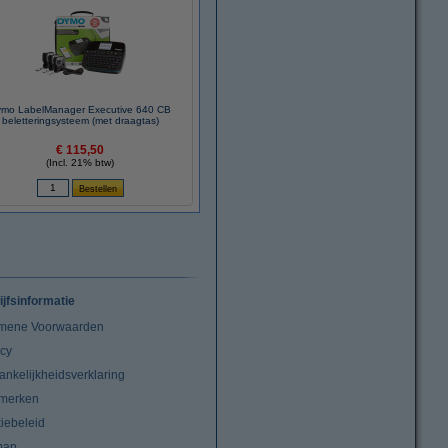
mo LabelManager Executive 640 CB
beletteringsysteem (met draagtas)
€ 115,50
(Incl. 21% btw)
ijfsinformatie
mene Voorwaarden
acy
ankelijkheidsverklaring
merken
iebeleid
map