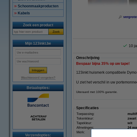
Schoonmaakproducten
Kabels
vergrote
Zoek een product
Zoek
Mijn 123inkt.be
10 ja
Omschrijving
Bespaar bijna
35%
op uw tape!
123inkt huismerk compatibele Dymo 
Wachtwoord vergeten?
U ziet het verschil in uw portemonnee
Betaalopties:
Uiteraard met 100% garantie.
Specificaties
Toepassing:
multi
Tekenkleur:
zwart
Tapekleur:
wit
Afmetingen:
Merk:
123in
Verzendopties: