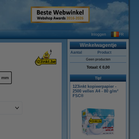
FR
Inloggen
Winkelwagentje
Aantal
Product
Geen producten
Totaal:
€ 0,00
4 mm
Tip!
123inkt kopieerpapier -
2500 vellen A4 - 80 g/m²
FSC®