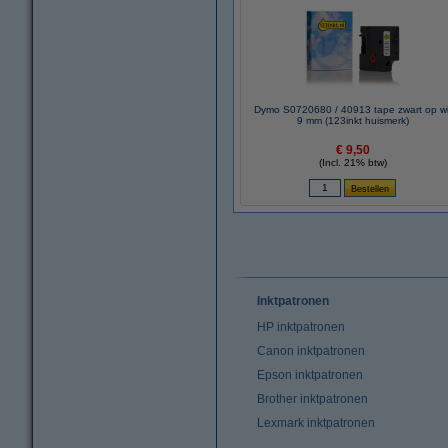
Dymo S0720680 / 40913 tape zwart op wi
9 mm (123inkt huismerk)
€ 9,50
(Incl. 21% btw)
Inktpatronen
HP inktpatronen
Canon inktpatronen
Epson inktpatronen
Brother inktpatronen
Lexmark inktpatronen