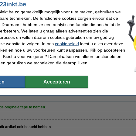
23inkt.be
inkt.be zo gemakkelijk mogelijk voor u te maken, gebruiken we
kbare technieken. De functionele cookies zorgen ervoor dat de
 Daarnaast hebben ze een analytische functie die ons helpt de
mo S0720930 / 53713 tape zwart op wit 24 mm (123inkt huismerk)
verbeteren. We laten u graag alleen advertenties zien die
nteresses en willen daarom cookies gebruiken om uw gedrag
ze website te volgen. In ons
cookiebeleid
leest u alles over deze
rken en hoe u uw voorkeuren kunt aanpassen. Klik op accepteren
 Kiest u voor weigeren? Dan plaatsen we alleen functionele en
 en gebruiken we technieken die daarop lijken.
t huismerk vervangt Dymo D1 19 mm tape multipack (zwart op wit, zwart op geel en zwart o
en
Accepteren
 de originele tape te nemen.
 dit artikel ook besteld hebben