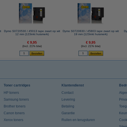
t
Dymo S0720530 / 45013 tape zwart op wit
Dymo S0720830 / 45803 tape zwart op wit
Dy
12 mm (123inkt huismerk)
19 mm (123inkt huismerk)
€ 9,95
€ 9,95
(Incl. 21% btw)
(Incl. 21% btw)
Toner cartridges
Klantendienst
Bedr
HP toners
Contact
Alge
Samsung toners
Levering
Priv
Brother toners
Betaling
Toeg
Canon toners
Garantie
Keur
Xerox toners
Ruilen en terugsturen
Cook
Site