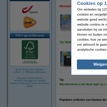
Cookies op 1
Winstpakker!
Om winkelen bij 123
cookies en vergelij
website goed werkt.
Aanbieding: 5x Dy
website continu te 
€ 68,50
aansluiten bij uw i
binnen en buiten on
FSC® gecertificeerd:
cookies, hoe ze we
Tip: Multipack meebestellen
om akkoord te gaan.
analytische cookies
Aanbieding: 123ink
€ 29,50
Weiger
Beoordeling door klanten:
8.8
/
10
-
1.799
beoordelingen
This site is protected by
Tip
reCAPTCHA and the Google
Privacy Policy
and
Terms of Service
Wij adviseren u om deze tape i.p.v.
apply.
Populaire artikelen van klanten die