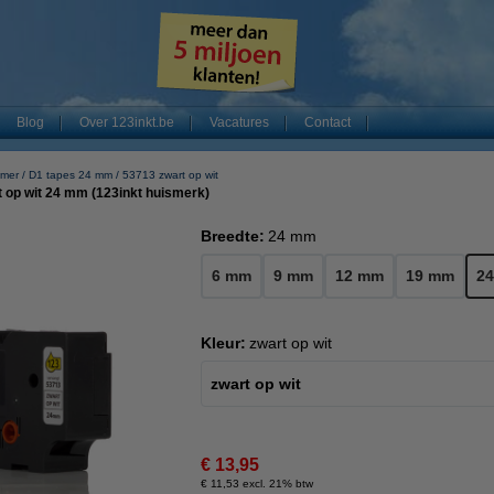
Blog
Over 123inkt.be
Vacatures
Contact
mer
D1 tapes 24 mm
53713 zwart op wit
 op wit 24 mm (123inkt huismerk)
Breedte:
24 mm
6 mm
9 mm
12 mm
19 mm
2
Kleur:
zwart op wit
zwart op wit
€ 13,95
€ 11,53 excl. 21% btw