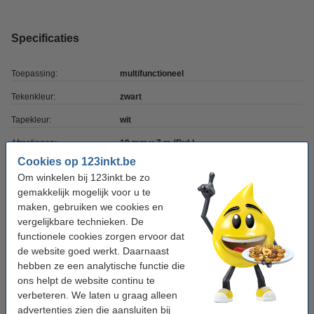
Specificaties
Toepassing:
multifunctioneel
Tekenkleur:
zwart
Tapekleur:
wit
Afmetingen:
19 mm x 7 m (BxL)
Cookies op 123inkt.be
Merk:
123inkt
Om winkelen bij 123inkt.be zo
Soort:
zelfklevend
gemakkelijk mogelijk voor u te
maken, gebruiken we cookies en
Fabrieksnr:
S0720830
vergelijkbare technieken. De
Ons artikelnr:
functionele cookies zorgen ervoor dat
088403
de website goed werkt. Daarnaast
Nummer:
45803
hebben ze een analytische functie die
ons helpt de website continu te
verbeteren. We laten u graag alleen
Tip: voordeelverpakking bestellen
advertenties zien die aansluiten bij