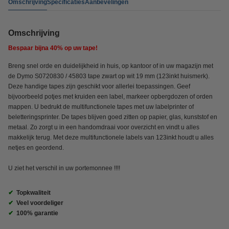
Omschrijving
Specificaties
Aanbevelingen
Omschrijving
Bespaar bijna
40%
op uw tape!
Breng snel orde en duidelijkheid in huis, op kantoor of in uw magazijn met
de Dymo S0720830 / 45803 tape zwart op wit 19 mm (123inkt huismerk).
Deze handige tapes zijn geschikt voor allerlei toepassingen. Geef
bijvoorbeeld potjes met kruiden een label, markeer opbergdozen of orden
mappen. U bedrukt de multifunctionele tapes met uw labelprinter of
beletteringsprinter. De tapes blijven goed zitten op papier, glas, kunststof en
metaal. Zo zorgt u in een handomdraai voor overzicht en vindt u alles
makkelijk terug. Met deze multifunctionele labels van 123inkt houdt u alles
netjes en geordend.
U ziet het verschil in uw portemonnee !!!!
✔
Topkwaliteit
✔
Veel voordeliger
✔
100% garantie