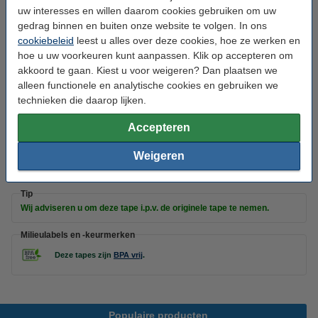
Aanbieding: 5x Dymo S0720830 / 45803 tape
uw interesses en willen daarom cookies gebruiken om uw
zwart op wit 19 mm (123inkt huismerk)
gedrag binnen en buiten onze website te volgen. In ons
€ 47,50
cookiebeleid
leest u alles over deze cookies, hoe ze werken en
hoe u uw voorkeuren kunt aanpassen. Klik op accepteren om
Dymo 2093098 tape zwart op wit 19 mm 10
akkoord te gaan. Kiest u voor weigeren? Dan plaatsen we
tapes 45803 (123inkt huismerk)
€ 94,50
alleen functionele en analytische cookies en gebruiken we
technieken die daarop lijken.
Tip: Multipack meebestellen
Accepteren
Aanbieding: 123inkt huismerk vervangt Dymo
D1 19 mm tape multipack (zwart op wit, zwart
Weigeren
op geel en zwart op transparant)
€ 29,50
Tip
Wij adviseren u om deze tape i.p.v. de originele tape te nemen.
Milieulabels en -keurmerken
Deze tapes zijn
BPA vrij
.
Populaire producten