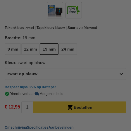
Tekenkleur:
zwart
Tapekleur:
blauw
Soort:
zelfklevend
Breedte:
19 mm
9 mm
12 mm
19 mm
24 mm
Kleur:
zwart op blauw
zwart op blauw
Bespaar bijna
35%
op uw tape!
Direct leverbaar
Morgen in huis
€ 12,95
Bestellen
Omschrijving
Specificaties
Aanbevelingen