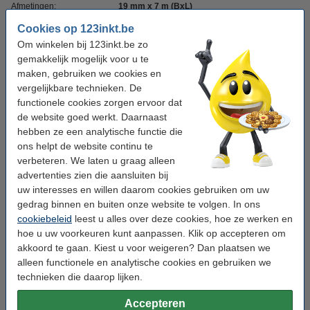
Afmetingen:
19 mm x 7 m (BxL)
Cookies op 123inkt.be
Merk:
123inkt
Om winkelen bij 123inkt.be zo
Soort:
zelfklevend
gemakkelijk mogelijk voor u te
maken, gebruiken we cookies en
Fabrieksnr:
S0720860
vergelijkbare technieken. De
Ons artikelnr:
088409
functionele cookies zorgen ervoor dat
de website goed werkt. Daarnaast
Nummer:
45806
hebben ze een analytische functie die
ons helpt de website continu te
verbeteren. We laten u graag alleen
Tip: multipack meebestellen
advertenties zien die aansluiten bij
Aanbieding: 123inkt huismerk vervangt Dymo
uw interesses en willen daarom cookies gebruiken om uw
D1 19 mm tape multipack (zwart op wit, zwart
op geel en zwart op transparant)
gedrag binnen en buiten onze website te volgen. In ons
€ 29,50
cookiebeleid
leest u alles over deze cookies, hoe ze werken en
hoe u uw voorkeuren kunt aanpassen. Klik op accepteren om
Tip
akkoord te gaan. Kiest u voor weigeren? Dan plaatsen we
Wij adviseren u om deze tape i.p.v. de originele tape te nemen.
alleen functionele en analytische cookies en gebruiken we
technieken die daarop lijken.
Milieulabels en -keurmerken
Deze tapes zijn
BPA vrij
.
Accepteren