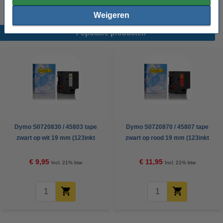
Weigeren
Populaire producten
Dymo S0720830 / 45803 tape
Dymo S0720870 / 45807 tape
zwart op wit 19 mm (123inkt
zwart op rood 19 mm (123inkt
huismerk)
huismerk)
€ 9,95
€ 11,95
Incl. 21% btw
Incl. 21% btw