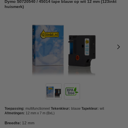
Dymo S0720540 / 45014 tape blauw op wit 12 mm (123inkt
huismerk)
Toepassing:
multifunctioneel
Tekenkleur:
blauw
Tapekleur:
wit
Afmetingen:
12 mm x 7 m (BxL)
Breedte:
12 mm