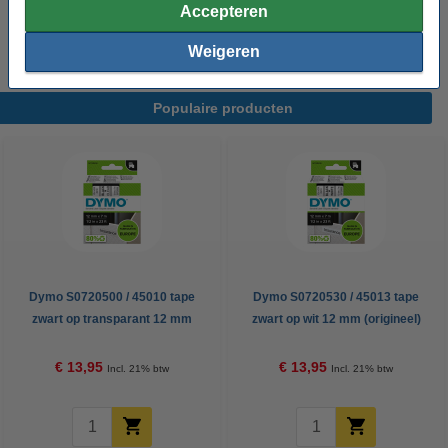
Accepteren
op transparant en zwart op geel)
€ 24,50
Weigeren
Populaire producten
Dymo S0720500 / 45010 tape
Dymo S0720530 / 45013 tape
zwart op transparant 12 mm
zwart op wit 12 mm (origineel)
(origineel)
€ 13,95
€ 13,95
Incl. 21% btw
Incl. 21% btw