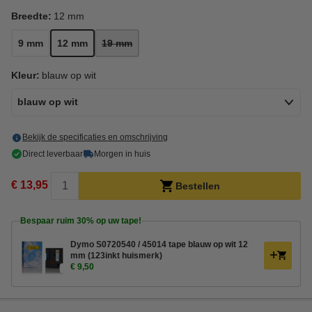
Breedte:
12 mm
9 mm
12 mm
19 mm
Kleur:
blauw op wit
blauw op wit
Bekijk de specificaties en omschrijving
Direct leverbaar
Morgen in huis
€ 13,95
Bestellen
Bespaar ruim
30%
op uw tape!
Dymo S0720540 / 45014 tape blauw op wit 12
mm (123inkt huismerk)
€ 9,50