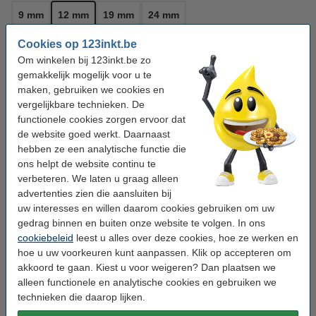
9 mm
12 mm
19 mm
24 mm
Cookies op 123inkt.be
Kleur:
blauw op wit
Om winkelen bij 123inkt.be zo
blauw op wit
gemakkelijk mogelijk voor u te
maken, gebruiken we cookies en
vergelijkbare technieken. De
Bekijk de specificaties en omschrijving
functionele cookies zorgen ervoor dat
Bespaar ruim
30%
op uw tape!
de website goed werkt. Daarnaast
Direct leverbaar
Morgen in huis
hebben ze een analytische functie die
ons helpt de website continu te
€ 9,50
Bestellen
verbeteren. We laten u graag alleen
advertenties zien die aansluiten bij
uw interesses en willen daarom cookies gebruiken om uw
Winstpakker!
gedrag binnen en buiten onze website te volgen. In ons
Aanbieding: 5x Dymo S0720540 / 45014 tape
cookiebeleid
leest u alles over deze cookies, hoe ze werken en
blauw op wit 12 mm (123inkt huismerk)
hoe u uw voorkeuren kunt aanpassen. Klik op accepteren om
€ 45,00
akkoord te gaan. Kiest u voor weigeren? Dan plaatsen we
alleen functionele en analytische cookies en gebruiken we
Tip: Multipack meebestellen
technieken die daarop lijken.
Aanbieding: 123inkt huismerk vervangt Dymo
D1 12 mm tape multipack (zwart op wit, zwart