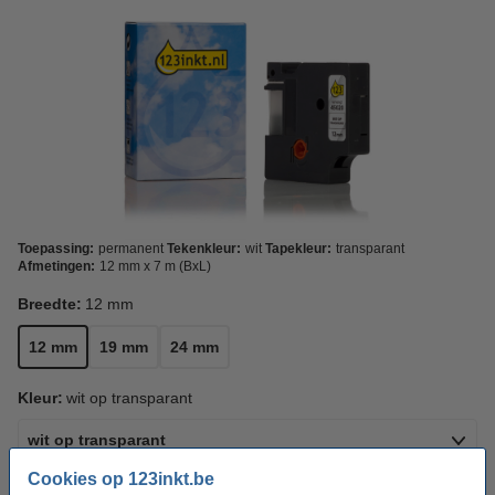
Toepassing:
permanent
Tekenkleur:
wit
Tapekleur:
transparant
Afmetingen:
12 mm x 7 m (BxL)
Breedte:
12 mm
12 mm
19 mm
24 mm
Kleur:
wit op transparant
wit op transparant
Cookies op 123inkt.be