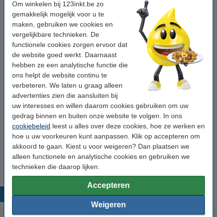
Bekijk de specificaties en omschrijving
Om winkelen bij 123inkt.be zo
Bespaar ruim
30%
op uw tape!
gemakkelijk mogelijk voor u te
Direct leverbaar
Morgen in huis
maken, gebruiken we cookies en
vergelijkbare technieken. De
€ 9,95
Bestellen
functionele cookies zorgen ervoor dat
de website goed werkt. Daarnaast
hebben ze een analytische functie die
Winstpakker!
ons helpt de website continu te
Aanbieding: 5x Dymo S0720600 / 45020 tape
verbeteren. We laten u graag alleen
wit op transparant 12 mm (123inkt huismerk)
advertenties zien die aansluiten bij
€ 47,50
uw interesses en willen daarom cookies gebruiken om uw
gedrag binnen en buiten onze website te volgen. In ons
Tip: Multipack meebestellen
cookiebeleid
leest u alles over deze cookies, hoe ze werken en
Aanbieding: 123inkt huismerk vervangt Dymo
hoe u uw voorkeuren kunt aanpassen. Klik op accepteren om
D1 12 mm tape multipack (zwart op wit, zwart
akkoord te gaan. Kiest u voor weigeren? Dan plaatsen we
op transparant en zwart op geel)
alleen functionele en analytische cookies en gebruiken we
€ 24,50
technieken die daarop lijken.
Accepteren
Populaire producten
Weigeren