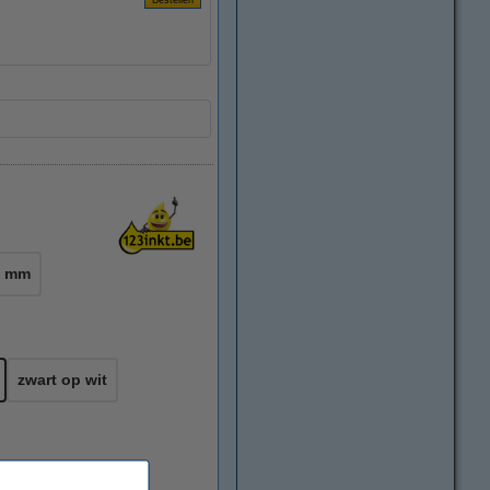
4 mm
zwart op wit