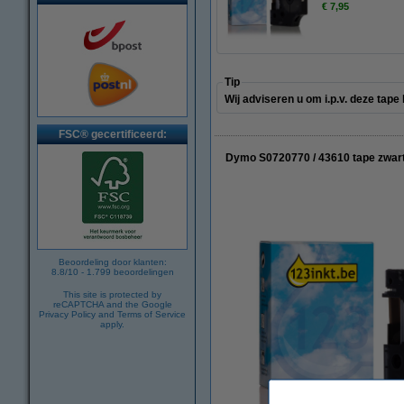
€ 7,95
Tip
Wij adviseren u om i.p.v. deze tap
FSC® gecertificeerd:
Dymo S0720770 / 43610 tape zwart
Beoordeling door klanten:
8.8
/
10
-
1.799
beoordelingen
This site is protected by
reCAPTCHA and the Google
Privacy Policy
and
Terms of Service
apply.