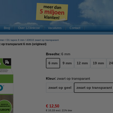
Blog
Over 123inkt.be
Vacatures
Contact
mer
D1 tapes 6 mm
43610 zwart op transparant
op transparant 6 mm (origineel)
Breedte:
6 mm
6 mm
9 mm
12 mm
19 mm
2
Kleur:
zwart op transparant
zwart op geel
zwart op transparant
€ 12,50
€ 10,33 excl. 21% btw