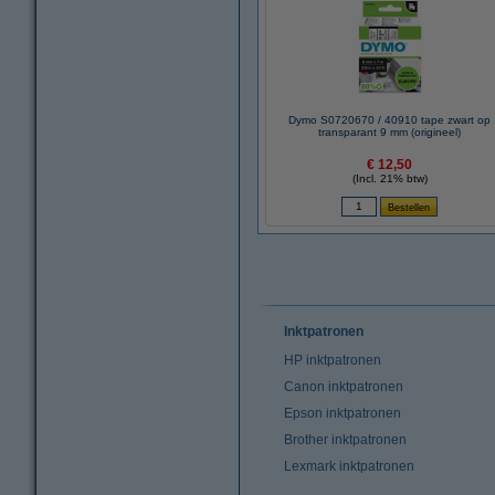
Dymo S0720670 / 40910 tape zwart op
transparant 9 mm (origineel)
€ 12,50
(Incl. 21% btw)
Inktpatronen
HP inktpatronen
Canon inktpatronen
Epson inktpatronen
Brother inktpatronen
Lexmark inktpatronen