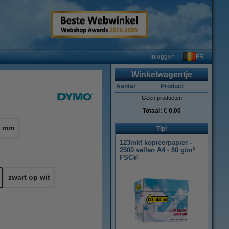
FR
Inloggen
Winkelwagentje
Aantal
Product
Geen producten
Totaal:
€ 0,00
4 mm
Tip!
123inkt kopieerpapier -
2500 vellen A4 - 80 g/m²
FSC®
zwart op wit