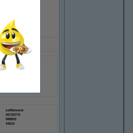
e aan
zelfklevend
S0720770
088003
43610