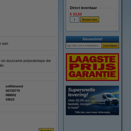
Direct leverbaar
€ 33,50
Nieuwsbrief
e aan
e en duurzame polyestertape die
er.
zelfklevend
S0720770
088002
43610