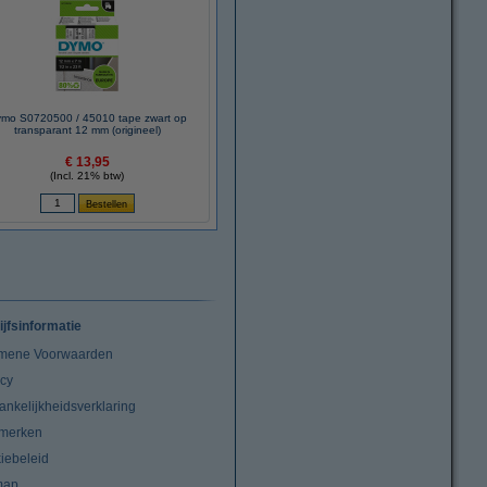
mo S0720500 / 45010 tape zwart op
transparant 12 mm (origineel)
€ 13,95
(Incl. 21% btw)
ijfsinformatie
mene Voorwaarden
acy
ankelijkheidsverklaring
merken
iebeleid
map