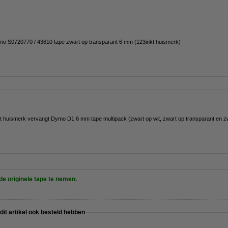
mo S0720770 / 43610 tape zwart op transparant 6 mm (123inkt huismerk)
t huismerk vervangt Dymo D1 6 mm tape multipack (zwart op wit, zwart op transparant en zw
 de originele tape te nemen.
 dit artikel ook besteld hebben