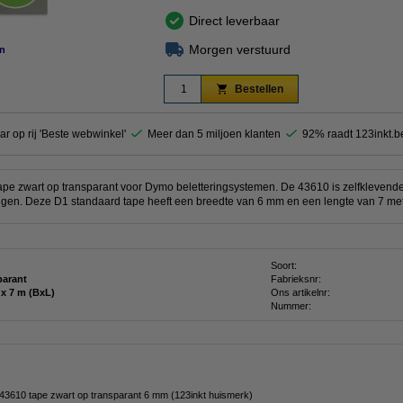
Direct leverbaar
Morgen verstuurd
n
Bestellen
ar op rij 'Beste webwinkel'
Meer dan 5 miljoen klanten
92% raadt 123inkt.b
pe zwart op transparant voor Dymo beletteringsystemen. De 43610 is zelfklevend
ngen. Deze D1 standaard tape heeft een breedte van 6 mm en een lengte van 7 met
Soort:
parant
Fabrieksnr:
6 mm x 7 m (BxL)
Ons artikelnr:
Nummer:
3610 tape zwart op transparant 6 mm (123inkt huismerk)