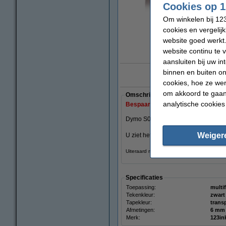
Cookies op 1
Om winkelen bij 123
vergrote
cookies en vergelij
website goed werkt.
website continu te 
aansluiten bij uw i
binnen en buiten on
10 ja
cookies, hoe ze we
om akkoord te gaan.
Omschrijving
analytische cookies
Bespaar ruim
35%
op uw tape!
Dymo S0720770 / 43610 tape zwart o
Weiger
U ziet het verschil in uw portemonnee
Uiteraard met 100% garantie.
Specificaties
Toepassing:
multi
Tekenkleur:
zwart
Tapekleur:
trans
Afmetingen:
Merk:
123in