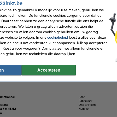
23inkt.be
Direct leverbaar
inkt.be zo gemakkelijk mogelijk voor u te maken, gebruiken we
Morgen verstuurd
n
kbare technieken. De functionele cookies zorgen ervoor dat de
 Daarnaast hebben ze een analytische functie die ons helpt de
Bestellen
verbeteren. We laten u graag alleen advertenties zien die
nteresses en willen daarom cookies gebruiken om uw gedrag
ze website te volgen. In ons
cookiebeleid
leest u alles over deze
ar op rij 'Beste webwinkel'
Meer dan 5 miljoen klanten
92% raadt 123inkt.b
rken en hoe u uw voorkeuren kunt aanpassen. Klik op accepteren
 Kiest u voor weigeren? Dan plaatsen we alleen functionele en
 en gebruiken we technieken die daarop lijken.
p transparant van het 123inkt huismerk, geschikt voor Dymo beletteringsystemen.
en
Accepteren
!!!!
functioneel
Soort:
Fabrieksnr:
parant
Ons artikelnr:
6 mm x 7 m (BxL)
Nummer:
kt