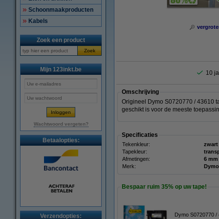
Schoonmaakproducten
Kabels
vergrote
Zoek een product
Zoek
Mijn 123inkt.be
10 ja
Omschrijving
Origineel Dymo S0720770 / 43610 ta
geschikt is voor de meeste toepassi
Wachtwoord vergeten?
Specificaties
Betaalopties:
Tekenkleur:
zwart
Tapekleur:
trans
Afmetingen:
Merk:
Dymo
Bespaar ruim
35%
op uw tape!
Dymo S0720770 / 4
Verzendopties: