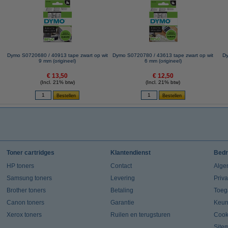
Dymo S0720680 / 40913 tape zwart op wit
Dymo S0720780 / 43613 tape zwart op wit
Dy
9 mm (origineel)
6 mm (origineel)
€ 13,50
€ 12,50
(Incl. 21% btw)
(Incl. 21% btw)
Toner cartridges
Klantendienst
Bedr
HP toners
Contact
Alge
Samsung toners
Levering
Priv
Brother toners
Betaling
Toeg
Canon toners
Garantie
Keur
Xerox toners
Ruilen en terugsturen
Cook
Site