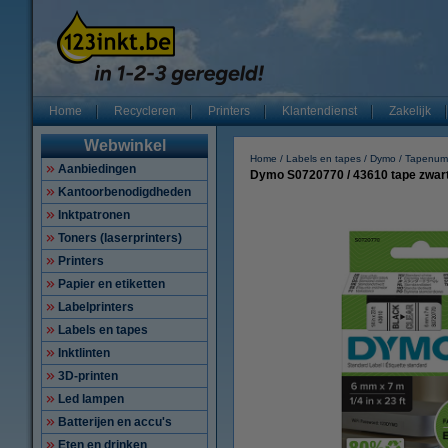
Home
Recycleren
Printers
Klantendienst
Zakelijk
Webwinkel
Home
Labels en tapes
Dymo
Tapenum
Aanbiedingen
Dymo S0720770 / 43610 tape zwart 
Kantoorbenodigdheden
Inktpatronen
Toners (laserprinters)
Printers
Papier en etiketten
Labelprinters
Labels en tapes
Inktlinten
3D-printen
Led lampen
Batterijen en accu's
Eten en drinken