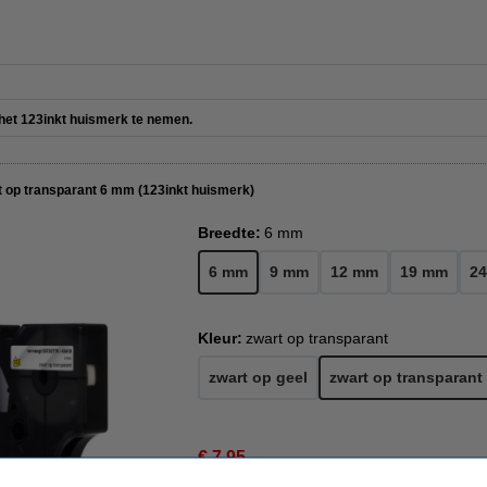
e het 123inkt huismerk te nemen.
 op transparant 6 mm (123inkt huismerk)
Breedte:
6 mm
6 mm
9 mm
12 mm
19 mm
2
Kleur:
zwart op transparant
zwart op geel
zwart op transparant
€ 7,95
€ 6,57 excl. 21% btw