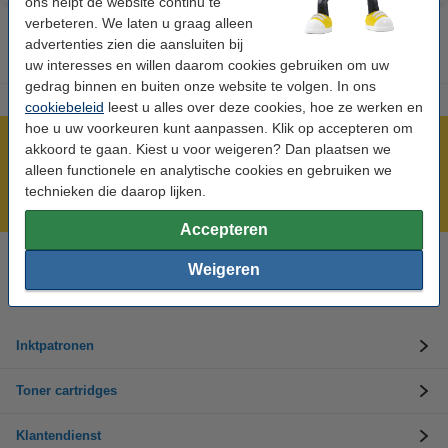
ons helpt de website continu te
verbeteren. We laten u graag alleen
advertenties zien die aansluiten bij
uw interesses en willen daarom cookies gebruiken om uw
gedrag binnen en buiten onze website te volgen. In ons
cookiebeleid
leest u alles over deze cookies, hoe ze werken en
hoe u uw voorkeuren kunt aanpassen. Klik op accepteren om
Meer dan 5 miljoen klanten!
akkoord te gaan. Kiest u voor weigeren? Dan plaatsen we
alleen functionele en analytische cookies en gebruiken we
Voor 22.00 uur besteld, morgen in huis!
technieken die daarop lijken.
Laagsteprijsgarantie!
Accepteren
Weigeren
Hulp nodig? Bel ons op +32 (0)9 39 64 123
Op werkdagen van 8.30 tot 17 uur
Inktpatronen
Toner cartridges
Klantendienst