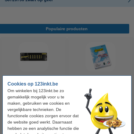
Populaire producten
Cookies op 123inkt.be
123accu Xtreme Power MN1500
123inkt kopieerpapier 1 pak van
Om winkelen bij 123inkt.be zo
Penlite AA batterij 24 stuks
500 vellen A4 - 80 g/m²
gemakkelijk mogelijk voor u te
maken, gebruiken we cookies en
€ 14,95
€ 7,25
Incl. 21% btw
Incl. 21% btw
vergelijkbare technieken. De
functionele cookies zorgen ervoor dat
de website goed werkt. Daarnaast
hebben ze een analytische functie die