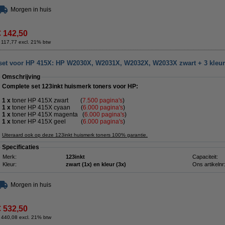
Morgen in huis
€ 142,50
 117,77 excl. 21% btw
 set voor HP 415X: HP W2030X, W2031X, W2032X, W2033X zwart + 3 kleu
Omschrijving
Complete set 123inkt huismerk toners voor HP:
1 x
toner HP 415X
zwart (
7.500 pagina's
)
1 x
toner HP 415X
cyaan (
6.000 pagina's
)
1 x
toner HP 415X
magenta (
6.000
pagina's
)
1 x
toner HP 415X
geel (
6.000
pagina's
)
Uiteraard ook op deze 123inkt huismerk toners 100% garantie.
Specificaties
Merk:
123inkt
Capaciteit:
Kleur:
zwart (1x) en kleur (3x)
Ons artikelnr
Morgen in huis
€ 532,50
 440,08 excl. 21% btw