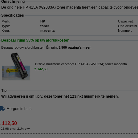
Omschrijving
De originele HP 415A (W2033A) toner magenta heeft een capaciteit voor ongeve
Specificaties
Merk:
HP
Capaciteit:
Type:
toner
Ons artikelnr
Kleur:
magenta
Nummer:
Bespaar ruim
55%
op uw afdrukkosten
Bespaar op uw afdrukkosten. Én print
3.900 pagina's meer
.
123inkt huismerk vervangt HP 415A (W2033A) toner magenta
€ 142,50
Tip
Wij adviseren u om i.p.v. deze toner het 123inkt huismerk te nemen.
Morgen in huis
€ 112,50
 92,98 excl. 21% btw