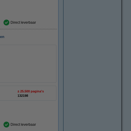
Direct leverbaar
ren
± 25.500 pagina's
:
132198
Direct leverbaar