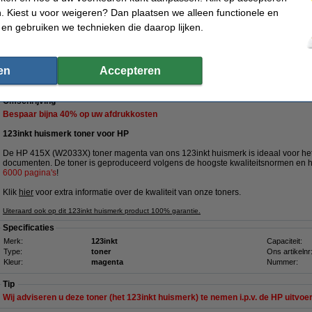
€ 233,50
 Kiest u voor weigeren? Dan plaatsen we alleen functionele en
 192,98 excl. 21% btw
 en gebruiken we technieken die daarop lijken.
steprijsgarantie
Meer dan 5 miljoen klanten
100% garantie op 123inkt hui
en
Accepteren
415X (W2033X) toner magenta hoge capaciteit
Omschrijving
Bespaar bijna
40%
op uw afdrukkosten
123inkt huismerk toner voor HP
De HP 415X (W2033X) toner magenta van ons 123inkt huismerk is ideaal voor het 
documenten. De toner is geproduceerd volgens de hoogste kwaliteitsnormen en 
6000 pagina's
!
Klik
hier
voor extra informatie over de kwaliteit van onze toners.
Uiteraard ook op dit 123inkt huismerk product 100% garantie.
Specificaties
Merk:
123inkt
Capaciteit:
Type:
toner
Ons artikelnr
Kleur:
magenta
Nummer:
Tip
Wij adviseren u deze toner (het 123inkt huismerk) te nemen i.p.v. de HP uitvoer