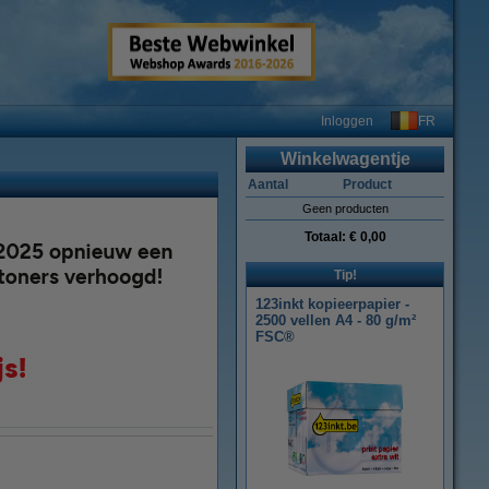
FR
Inloggen
Winkelwagentje
Aantal
Product
Geen producten
Totaal:
€ 0,00
Tip!
123inkt kopieerpapier -
2500 vellen A4 - 80 g/m²
FSC®