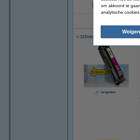
om akkoord te gaan.
€
analytische cookies
Laag
Weiger
123inkt huismerk vervangt HP 
vergroten