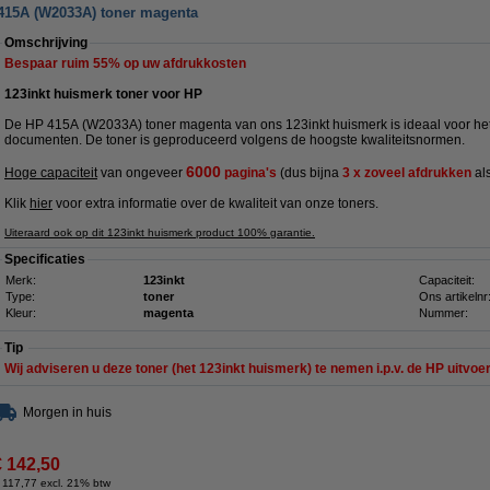
 415A (W2033A) toner magenta
Omschrijving
Bespaar ruim
55%
op uw afdrukkosten
123inkt huismerk toner voor HP
De HP 415A (W2033A) toner magenta van ons 123inkt huismerk is ideaal voor het 
documenten. De toner is geproduceerd volgens de hoogste kwaliteitsnormen.
6000
Hoge capaciteit
van ongeveer
pagina's
(dus bijna
3 x zoveel afdrukken
als
Klik
hier
voor extra informatie over de kwaliteit van onze toners.
Uiteraard ook op dit 123inkt huismerk product 100% garantie.
Specificaties
Merk:
123inkt
Capaciteit:
Type:
toner
Ons artikelnr
Kleur:
magenta
Nummer:
Tip
Wij adviseren u deze toner (het 123inkt huismerk) te nemen i.p.v. de HP uitvoer
Morgen in huis
€ 142,50
 117,77 excl. 21% btw