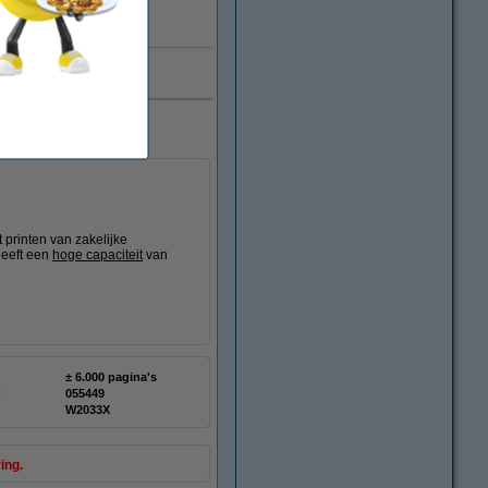
Direct leverbaar
smerk
printen van zakelijke
heeft een
hoge capaciteit
van
± 6.000 pagina's
:
055449
W2033X
ing.