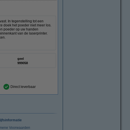
st. In tegenstelling tot een
ze doek het poeder niet meer los.
deren poeder op uw handen
innenkant van de laserprinter.
ken.
geel
:
999058
Direct leverbaar
ijfsinformatie
mene Voorwaarden