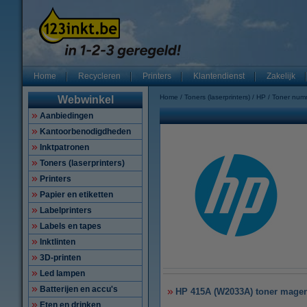
Home
Recycleren
Printers
Klantendienst
Zakelijk
Home
Toners (laserprinters)
HP
Toner num
Webwinkel
Aanbiedingen
Kantoorbenodigdheden
Inktpatronen
Toners (laserprinters)
Printers
Papier en etiketten
Labelprinters
Labels en tapes
Inktlinten
3D-printen
Led lampen
Batterijen en accu's
HP 415A (W2033A) toner magent
Eten en drinken