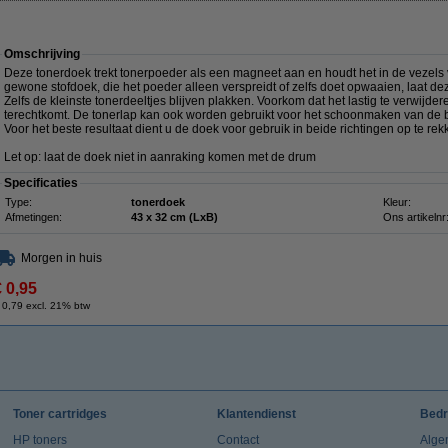
Omschrijving
Deze tonerdoek trekt tonerpoeder als een magneet aan en houdt het in de vezels va
gewone stofdoek, die het poeder alleen verspreidt of zelfs doet opwaaien, laat de
Zelfs de kleinste tonerdeeltjes blijven plakken. Voorkom dat het lastig te verwij
terechtkomt. De tonerlap kan ook worden gebruikt voor het schoonmaken van de b
Voor het beste resultaat dient u de doek voor gebruik in beide richtingen op te rek
Let op: laat de doek niet in aanraking komen met de drum
Specificaties
Type:
tonerdoek
Kleur:
Afmetingen:
43 x 32 cm (LxB)
Ons artikelnr
Morgen in huis
€ 0,95
 0,79 excl. 21% btw
Toner cartridges
Klantendienst
Bedr
HP toners
Contact
Alge