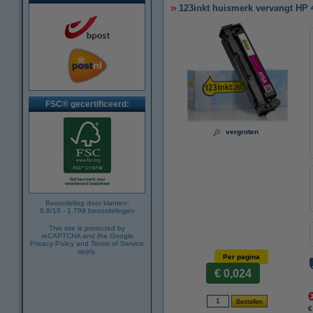
123inkt huismerk vervangt HP
FSC® gecertificeerd:
vergroten
Beoordeling door klanten:
8.8
/
10
-
1.799
beoordelingen
This site is protected by
reCAPTCHA and the Google
Privacy Policy
and
Terms of Service
apply.
Per pagina
€ 0,024
€