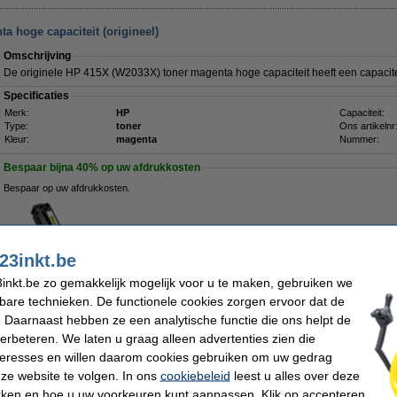
 hoge capaciteit (origineel)
Omschrijving
De originele HP 415X (W2033X) toner magenta hoge capaciteit heeft een capacite
Specificaties
Merk:
HP
Capaciteit:
Type:
toner
Ons artikelnr
Kleur:
magenta
Nummer:
Bespaar bijna
40%
op uw afdrukkosten
Bespaar op uw afdrukkosten.
123inkt huismerk vervangt HP 415X (W2033X) toner magenta hoge
capaciteit
€ 142,50
23inkt.be
inkt.be zo gemakkelijk mogelijk voor u te maken, gebruiken we
kbare technieken. De functionele cookies zorgen ervoor dat de
Tip
 Daarnaast hebben ze een analytische functie die ons helpt de
Wij adviseren u om i.p.v. deze toner het 123inkt huismerk te nemen.
verbeteren. We laten u graag alleen advertenties zien die
nteresses en willen daarom cookies gebruiken om uw gedrag
Morgen in huis
ze website te volgen. In ons
cookiebeleid
leest u alles over deze
rken en hoe u uw voorkeuren kunt aanpassen. Klik op accepteren