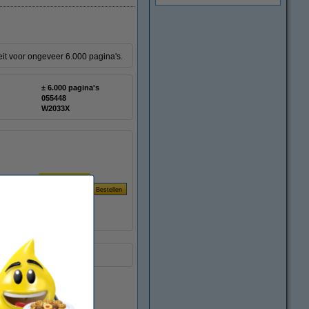
it voor ongeveer 6.000 pagina's.
± 6.000 pagina's
:
055448
W2033X
Per pagina
€ 0,024