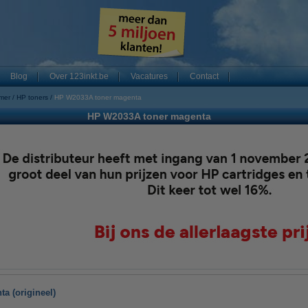
Blog
Over 123inkt.be
Vacatures
Contact
mer
HP toners
HP W2033A toner magenta
HP W2033A toner magenta
a (origineel)