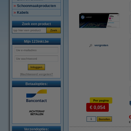
Schoonmaakproducten
Kabels
Zoek een product
Zoek
Mijn 123inkt.be
vergroten
Wachtwoord vergeten?
Betaalopties:
Per pagina
€ 0,054
€
Verzendopties: