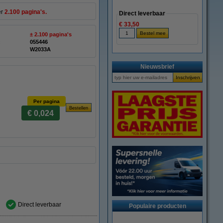
er
2.100 pagina's.
Direct leverbaar
€ 33,50
± 2.100 pagina's
:
055446
W2033A
Nieuwsbrief
Per pagina
€ 0,024
Direct leverbaar
Populaire producten