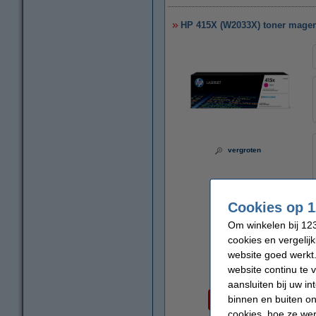
HP 415X (W2033X) toner magenta
vergroten
Cookies op 1
Om winkelen bij 123
cookies en vergelij
website goed werkt.
website continu te 
aansluiten bij uw i
Per pagina
binnen en buiten on
€ 0,039
cookies, hoe ze we