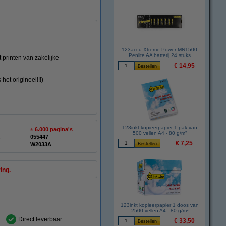
123accu Xtreme Power MN1500
Penlite AA batterij 24 stuks
printen van zakelijke
€ 14,95
 het origineel!!!)
123inkt kopieerpapier 1 pak van
± 6.000 pagina's
500 vellen A4 - 80 g/m²
:
055447
€ 7,25
W2033A
ing.
123inkt kopieerpapier 1 doos van
2500 vellen A4 - 80 g/m²
Direct leverbaar
€ 33,50