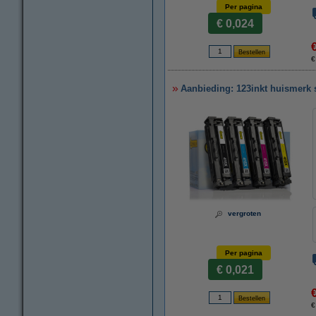
Per pagina
€ 0,024
€
Aanbieding: 123inkt huismerk
vergroten
Per pagina
€ 0,021
€