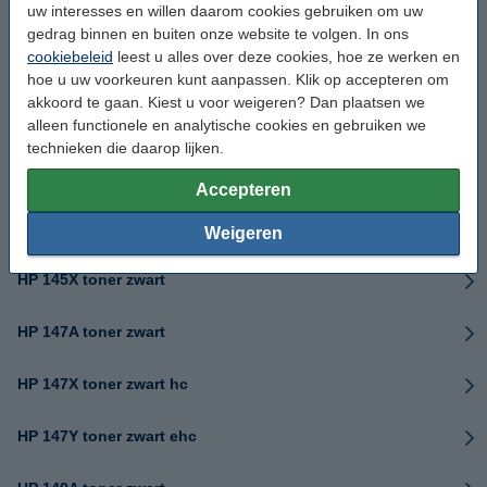
uw interesses en willen daarom cookies gebruiken om uw
HP 139A toner zwart
gedrag binnen en buiten onze website te volgen. In ons
cookiebeleid
leest u alles over deze cookies, hoe ze werken en
HP 139X toner zwart hc
hoe u uw voorkeuren kunt aanpassen. Klik op accepteren om
akkoord te gaan. Kiest u voor weigeren? Dan plaatsen we
HP 142A toner zwart
alleen functionele en analytische cookies en gebruiken we
technieken die daarop lijken.
HP 143A toner zwart
Accepteren
HP 145A toner zwart
Weigeren
HP 145X toner zwart
HP 147A toner zwart
HP 147X toner zwart hc
HP 147Y toner zwart ehc