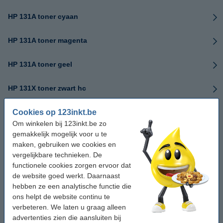
HP 131A toner cyaan
HP 131A toner magenta
HP 131A toner geel
HP 131X toner zwart hc
Cookies op 123inkt.be
HP 131A/X serie
Om winkelen bij 123inkt.be zo
gemakkelijk mogelijk voor u te
HP 135A toner zwart
maken, gebruiken we cookies en
vergelijkbare technieken. De
HP 135X toner zwart hc
functionele cookies zorgen ervoor dat
de website goed werkt. Daarnaast
HP 136A toner zwart
hebben ze een analytische functie die
ons helpt de website continu te
verbeteren. We laten u graag alleen
HP 136X toner zwart
advertenties zien die aansluiten bij