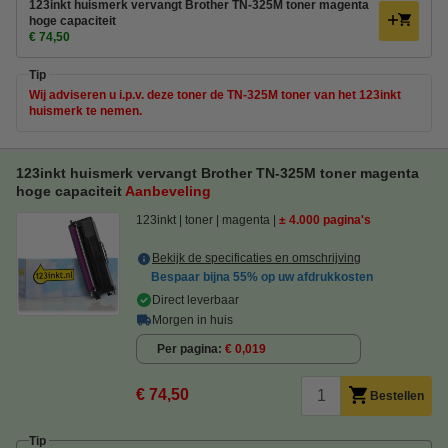
123inkt huismerk vervangt Brother TN-325M toner magenta
hoge capaciteit
€ 74,50
Tip
Wij adviseren u i.p.v. deze toner de TN-325M toner van het 123inkt
huismerk te nemen.
123inkt huismerk vervangt Brother TN-325M toner magenta
hoge capaciteit
Aanbeveling
123inkt
toner
magenta
± 4.000 pagina's
Bekijk de specificaties en omschrijving
Bespaar bijna
55%
op uw afdrukkosten
Direct leverbaar
Morgen in huis
Per pagina
€ 0,019
€ 74,50
Bestellen
Tip