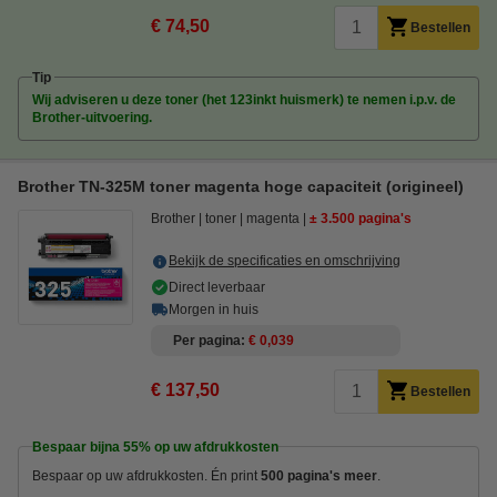
€ 74,50
Bestellen
Tip
Wij adviseren u deze toner (het 123inkt huismerk) te nemen i.p.v. de
Brother-uitvoering.
Brother TN-325M toner magenta hoge capaciteit (origineel)
Brother
toner
magenta
± 3.500 pagina's
Bekijk de specificaties en omschrijving
Direct leverbaar
Morgen in huis
Per pagina
€ 0,039
€ 137,50
Bestellen
Bespaar bijna
55%
op uw afdrukkosten
Bespaar op uw afdrukkosten. Én print
500 pagina's meer
.