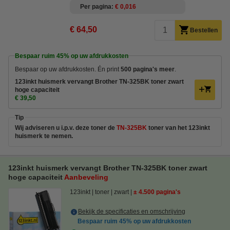
Per pagina
€ 0,016
€ 64,50
Bestellen
Bespaar ruim
45%
op uw afdrukkosten
Bespaar op uw afdrukkosten. Én print
500 pagina's meer
.
123inkt huismerk vervangt Brother TN-325BK toner zwart
hoge capaciteit
€ 39,50
Tip
Wij adviseren u i.p.v. deze toner de
TN-325BK
toner van het 123inkt
huismerk te nemen.
123inkt huismerk vervangt Brother TN-325BK toner zwart
hoge capaciteit
Aanbeveling
123inkt
toner
zwart
± 4.500 pagina's
Bekijk de specificaties en omschrijving
Bespaar ruim
45%
op uw afdrukkosten