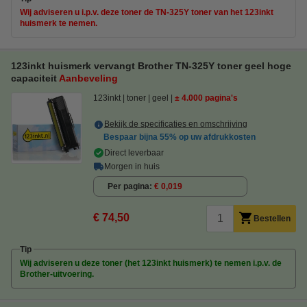
Wij adviseren u i.p.v. deze toner de TN-325Y toner van het 123inkt
huismerk te nemen.
123inkt huismerk vervangt Brother TN-325Y toner geel hoge
capaciteit
Aanbeveling
123inkt
toner
geel
± 4.000 pagina's
Bekijk de specificaties en omschrijving
Bespaar bijna
55%
op uw afdrukkosten
Direct leverbaar
Morgen in huis
Per pagina
€ 0,019
€ 74,50
Bestellen
Tip
Wij adviseren u deze toner (het 123inkt huismerk) te nemen i.p.v. de
Brother-uitvoering.