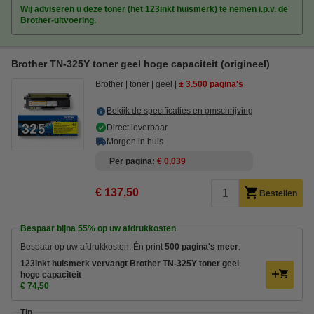
Wij adviseren u deze toner (het 123inkt huismerk) te nemen i.p.v. de
Brother-uitvoering.
Brother TN-325Y toner geel hoge capaciteit (origineel)
Brother
toner
geel
± 3.500 pagina's
Bekijk de specificaties en omschrijving
Direct leverbaar
Morgen in huis
Per pagina
€ 0,039
€ 137,50
Bestellen
Bespaar bijna
55%
op uw afdrukkosten
Bespaar op uw afdrukkosten. Én print
500 pagina's meer
.
123inkt huismerk vervangt Brother TN-325Y toner geel
hoge capaciteit
€ 74,50
Tip