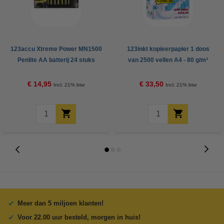
123accu Xtreme Power MN1500
123inkt kopieerpapier 1 doos
Penlite AA batterij 24 stuks
van 2500 vellen A4 - 80 g/m²
€ 14,95
€ 33,50
Incl. 21% btw
Incl. 21% btw
Meer dan 5 miljoen klanten!
Voor 22.00 uur besteld, morgen in huis!