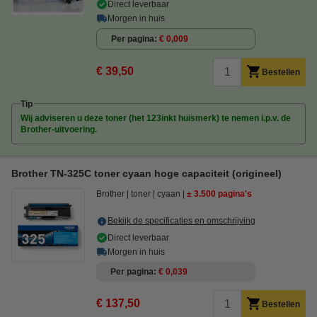
Direct leverbaar
Morgen in huis
Per pagina
€ 0,009
€ 39,50
Bestellen
Tip
Wij adviseren u deze toner (het 123inkt huismerk) te nemen i.p.v. de
Brother-uitvoering.
Brother TN-325C toner cyaan hoge capaciteit (origineel)
Brother
toner
cyaan
± 3.500 pagina's
Bekijk de specificaties en omschrijving
Direct leverbaar
Morgen in huis
Per pagina
€ 0,039
€ 137,50
Bestellen