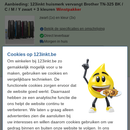
Aanbieding: 123inkt huismerk vervangt Brother TN-325 BK /
C / M / Y zwart + 3 kleuren
Winstpakker
zwart (1x) en kleur (3x)
Bekijk de specificaties en omschrijving
Direct leverbaar
Morgen in huis
Per pagina
€ 0,016
Cookies op 123inkt.be
Om winkelen bij 123inkt.be zo
€ 259,50
Bestellen
gemakkelijk mogelijk voor u te
maken, gebruiken we cookies en
vergelijkbare technieken. De
Laserprinter reinigingsdoek
functionele cookies zorgen ervoor dat
de website goed werkt. Daarnaast
tonerdoek
43 x 32 cm (LxB)
geel
999058
hebben ze een analytische functie die
Bekijk de specificaties en omschrijving
ons helpt de website continu te
verbeteren. We laten u graag alleen
Direct leverbaar
advertenties zien die aansluiten bij
Morgen in huis
uw interesses en willen daarom cookies gebruiken om uw
€ 0,95
gedrag binnen en buiten onze website te volgen. In ons
Bestellen