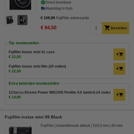
Direct leverbaar
Maandag in huis
€ 109,99
FujiFilm adviesprijs
2
€ 94,50
Bestellen
Tip: meebestellen
Fujifilm Instax mini 41 case
€ 22,50
Fujifilm instax mini film (20 vellen)
€ 22,50
Extra batterijen meebestellen
123accu Xtreme Power MN1500 Penlite AA batterij 24 stuks
€ 14,95
Fujifilm instax mini 99 Black
FujiFilm
instant/directe afdruk
103,5 mm
60 mm