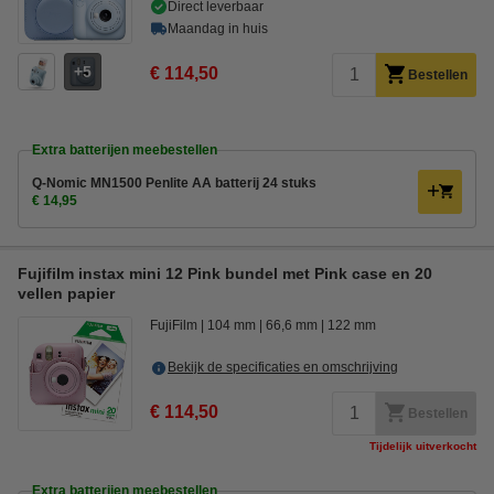
Direct leverbaar
Maandag in huis
5
€ 114,50
Bestellen
Extra batterijen meebestellen
Q-Nomic MN1500 Penlite AA batterij 24 stuks
€ 14,95
Fujifilm instax mini 12 Pink bundel met Pink case en 20
vellen papier
FujiFilm
104 mm
66,6 mm
122 mm
Bekijk de specificaties en omschrijving
€ 114,50
Bestellen
Tijdelijk uitverkocht
Extra batterijen meebestellen