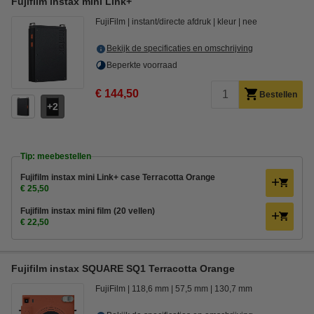
Fujifilm instax mini Link+
FujiFilm
instant/directe afdruk
kleur
nee
Bekijk de specificaties en omschrijving
Beperkte voorraad
€ 144,50
Bestellen
2
Tip: meebestellen
Fujifilm instax mini Link+ case Terracotta Orange
€ 25,50
Fujifilm instax mini film (20 vellen)
€ 22,50
Fujifilm instax SQUARE SQ1 Terracotta Orange
FujiFilm
118,6 mm
57,5 mm
130,7 mm