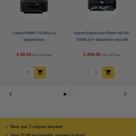
Canon PIXMA TS705a A4
Epson Expression Photo HD XP-
inkjetprinter
15000 A3+ fotoprinter met wifi
€ 68,50
€ 269,50
Incl. 21% btw
Incl. 21% btw
Meer dan 5 miljoen klanten!
Voor 22.00 uur besteld, morgen in huis!