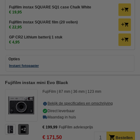
Fujifilm instax SQUARE SQ1 case Chalk White
€ 19,95
Fujifilm instax SQUARE film (20 vellen)
€ 22,95
GP CR2 Lithium batterij 1 stuk
€ 4,95
Opties
Instant fotopapier
Fujifilm instax mini Evo Black
FujiFilm
87 mm
36 mm
123 mm
Bekijk de specificaties en omschrijving
Direct leverbaar
Maandag in huis
€ 199,99
FujiFilm adviesprijs
2
€ 171,50
Bestellen