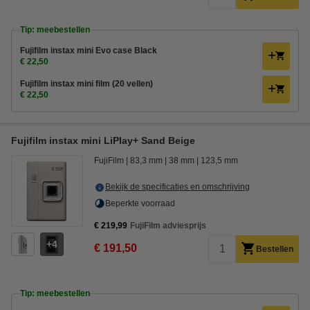
Tip: meebestellen
Fujifilm instax mini Evo case Black
€ 22,50
Fujifilm instax mini film (20 vellen)
€ 22,50
Fujifilm instax mini LiPlay+ Sand Beige
FujiFilm
83,3 mm
38 mm
123,5 mm
Bekijk de specificaties en omschrijving
Beperkte voorraad
€ 219,99
FujiFilm adviesprijs
4
€ 191,50
Bestellen
Tip: meebestellen