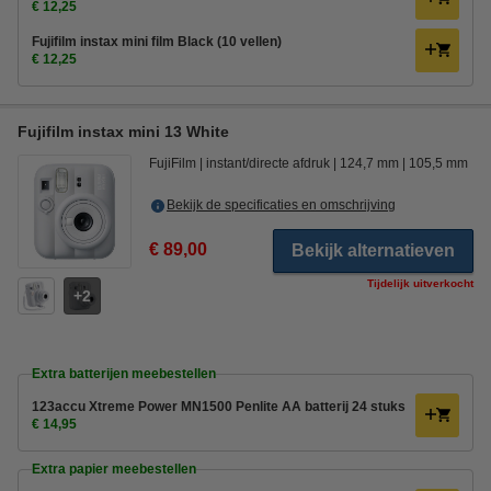
€ 12,25
Fujifilm instax mini film Black (10 vellen)
€ 12,25
Fujifilm instax mini 13 White
FujiFilm
instant/directe afdruk
124,7 mm
105,5 mm
Bekijk de specificaties en omschrijving
€ 89,00
Bekijk alternatieven
Tijdelijk uitverkocht
2
Extra batterijen meebestellen
123accu Xtreme Power MN1500 Penlite AA batterij 24 stuks
€ 14,95
Extra papier meebestellen