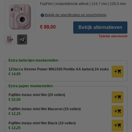
FujiFilm
instant/directe afdruk
124,7 mm
105,5 mm
Bekijk de specificaties en omschrijving
€ 89,00
Bekijk alternatieven
Tijdelijk uitverkocht
2
Extra batterijen meebestellen
123accu Xtreme Power MN1500 Penlite AA batterij 24 stuks
€ 14,95
Extra papier meebestellen
Fujifilm instax mini film (20 vellen)
€ 22,50
Fujifilm instax mini film Macaron (10 vellen)
€ 12,25
Fujifilm instax mini film Black (10 vellen)
€ 12,25