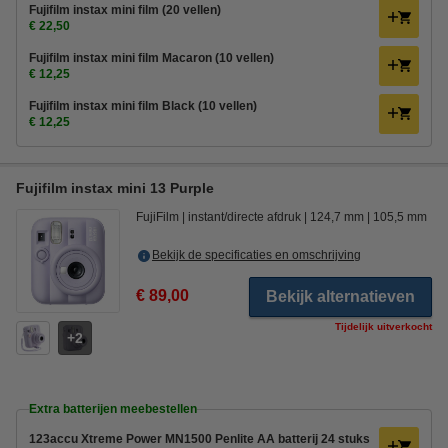
Fujifilm instax mini film (20 vellen)
€ 22,50
Fujifilm instax mini film Macaron (10 vellen)
€ 12,25
Fujifilm instax mini film Black (10 vellen)
€ 12,25
Fujifilm instax mini 13 Purple
FujiFilm
instant/directe afdruk
124,7 mm
105,5 mm
Bekijk de specificaties en omschrijving
€ 89,00
Bekijk alternatieven
Tijdelijk uitverkocht
2
Extra batterijen meebestellen
123accu Xtreme Power MN1500 Penlite AA batterij 24 stuks