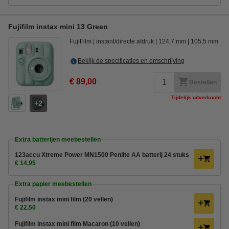
Fujifilm instax mini 13 Green
FujiFilm
instant/directe afdruk
124,7 mm
105,5 mm
Bekijk de specificaties en omschrijving
€ 89,00
Bestellen
Tijdelijk uitverkocht
2
Extra batterijen meebestellen
123accu Xtreme Power MN1500 Penlite AA batterij 24 stuks
€ 14,95
Extra papier meebestellen
Fujifilm instax mini film (20 vellen)
€ 22,50
Fujifilm instax mini film Macaron (10 vellen)