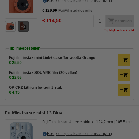
Bekijk de specificaties en omschrijving
€ 129,99
FujiFilm adviesprijs
€ 114,50
Bestellen
2
Tijdelijk uitverkocht
Tip: meebestellen
Fujifilm instax mini Link+ case Terracotta Orange
€ 25,50
Fujifilm instax SQUARE film (20 vellen)
€ 22,95
GP CR2 Lithium batterij 1 stuk
€ 4,95
Fujifilm instax mini 13 Blue
FujiFilm
instant/directe afdruk
124,7 mm
105,5 mm
Bekijk de specificaties en omschrijving