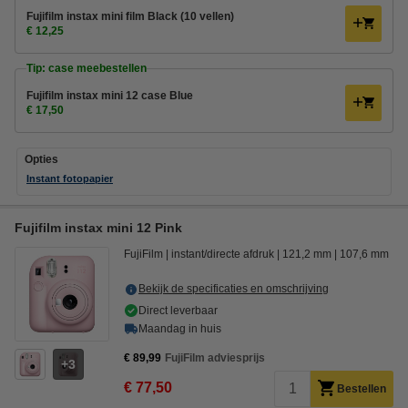
Fujifilm instax mini film Black (10 vellen)
€ 12,25
Tip: case meebestellen
Fujifilm instax mini 12 case Blue
€ 17,50
Opties
Instant fotopapier
Fujifilm instax mini 12 Pink
FujiFilm
instant/directe afdruk
121,2 mm
107,6 mm
Bekijk de specificaties en omschrijving
Direct leverbaar
Maandag in huis
€ 89,99
FujiFilm adviesprijs
3
€ 77,50
Bestellen