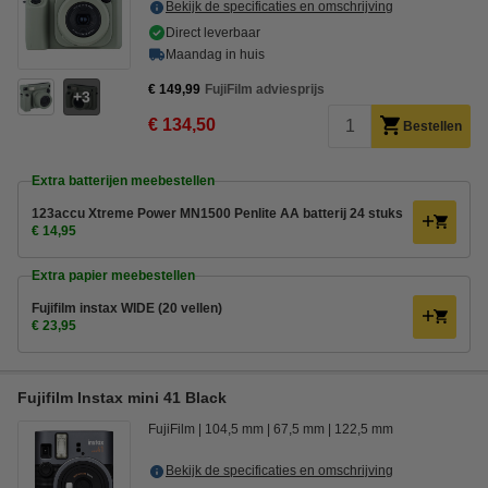
Bekijk de specificaties en omschrijving
Direct leverbaar
Maandag in huis
€ 149,99
FujiFilm adviesprijs
3
€ 134,50
Bestellen
Extra batterijen meebestellen
123accu Xtreme Power MN1500 Penlite AA batterij 24 stuks
€ 14,95
Extra papier meebestellen
Fujifilm instax WIDE (20 vellen)
€ 23,95
Fujifilm Instax mini 41 Black
FujiFilm
104,5 mm
67,5 mm
122,5 mm
Bekijk de specificaties en omschrijving