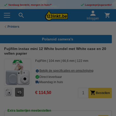
Vandaag besteld, morgen in huis!*
Laagsteprijsgarantie!
Inloggen
Printers
Polaroid camera's
Fujifilm instax mini 12 White bundel met White case en 20
vellen papier
FujiFilm
104 mm
66,6 mm
122 mm
Bekijk de specificaties en omschrijving
Direct leverbaar
Maandag in huis
5
€ 114,50
Bestellen
Extra batterijen meebestellen