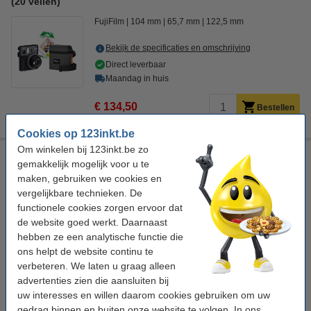
(20 vellen)
FujiFilm
104 mm
65,7 mm
122,5 mm
Bekijk de specificaties en omschrijving
Direct leverbaar
Maandag in huis
€ 134,50
Bestellen
Cookies op 123inkt.be
Om winkelen bij 123inkt.be zo
Fujifilm instax SQUARE SQ1 Glacier Blue
gemakkelijk mogelijk voor u te
blauw
FujiFilm
118,6 mm
57,5 mm
maken, gebruiken we cookies en
vergelijkbare technieken. De
Bekijk de specificaties en omschrijving
functionele cookies zorgen ervoor dat
Beperkte voorraad
de website goed werkt. Daarnaast
hebben ze een analytische functie die
€ 129,99
FujiFilm adviesprijs
ons helpt de website continu te
2
€ 114,50
Bestellen
verbeteren. We laten u graag alleen
advertenties zien die aansluiten bij
uw interesses en willen daarom cookies gebruiken om uw
gedrag binnen en buiten onze website te volgen. In ons
Tip: meebestellen