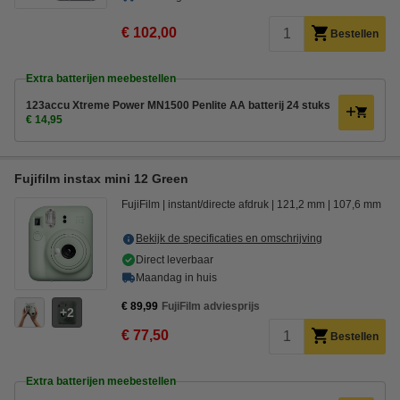
€ 102,00
Bestellen
Extra batterijen meebestellen
123accu Xtreme Power MN1500 Penlite AA batterij 24 stuks
€ 14,95
Fujifilm instax mini 12 Green
FujiFilm
instant/directe afdruk
121,2 mm
107,6 mm
Bekijk de specificaties en omschrijving
Direct leverbaar
Maandag in huis
€ 89,99
FujiFilm adviesprijs
2
€ 77,50
Bestellen
Extra batterijen meebestellen