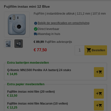
Fujifilm instax mini 12 Blue
FujiFilm
instant/directe afdruk
121,2 mm
107,6 mm
Bekijk de specificaties en omschrijving
Direct leverbaar
Maandag in huis
€ 89,99
FujiFilm adviesprijs
3
€ 77,50
Bestellen
Extra batterijen meebestellen
Q-Nomic MN1500 Penlite AA batterij 24 stuks
€ 14,95
Extra papier meebestellen
Fujifilm instax mini film (20 vellen)
€ 22,50
Fujifilm instax mini film Macaron (10 vellen)
€ 12,25