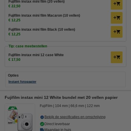
Fujifilm instax mini film (20 vellen)
€ 22,50
Fujifilm instax mini film Macaron (10 vellen)
€ 12,25
Fujifilm instax mini film Black (10 vellen)
€ 12,25
Tip: case meebestellen
Fujifilm instax mini 12 case White
€ 17,50
Opties
Instant fotopapier
Fujifilm instax mini 12 White bundel met 20 vellen papier
FujiFilm
104 mm
66,6 mm
122 mm
Bekijk de specificaties en omschrijving
Direct leverbaar
Maandag in huis