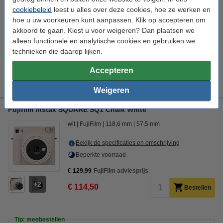
cookiebeleid
leest u alles over deze cookies, hoe ze werken en
Fujifilm instax SQUARE film (20 vellen)
hoe u uw voorkeuren kunt aanpassen. Klik op accepteren om
€ 22,95
akkoord te gaan. Kiest u voor weigeren? Dan plaatsen we
GP CR2 Lithium batterij 1 stuk
alleen functionele en analytische cookies en gebruiken we
€ 4,95
technieken die daarop lijken.
Accepteren
Opties
Instant fotopapier
Weigeren
Fujifilm instax SQUARE SQ1 Chalk White
wit
FujiFilm
118,6 mm
57,5 mm
Bekijk de specificaties en omschrijving
Beperkte voorraad
€ 129,99
FujiFilm adviesprijs
2
€ 114,50
Bestellen
Tip: meebestellen