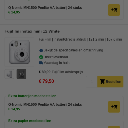
Q-Nomic MN1500 Penlite AA batterij 24 stuks
€ 14,95
Fujifilm instax mini 12 White
FujiFilm
instant/directe afdruk
121,2 mm
107,6 mm
Bekijk de specificaties en omschrijving
Direct leverbaar
Maandag in huis
€ 89,99
FujiFilm adviesprijs
3
€ 79,50
Bestellen
Extra batterijen meebestellen
Q-Nomic MN1500 Penlite AA batterij 24 stuks
€ 14,95
Extra papier meebestellen