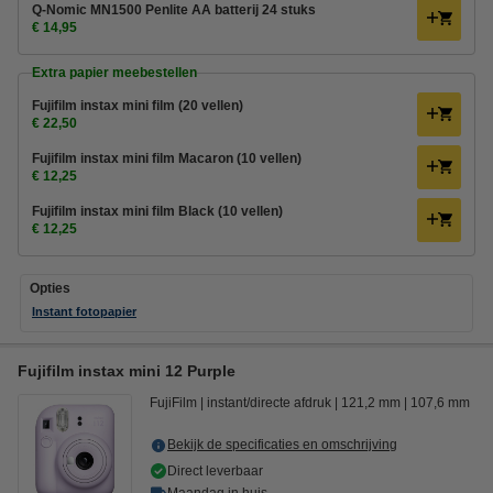
Q-Nomic MN1500 Penlite AA batterij 24 stuks
€ 14,95
Extra papier meebestellen
Fujifilm instax mini film (20 vellen)
€ 22,50
Fujifilm instax mini film Macaron (10 vellen)
€ 12,25
Fujifilm instax mini film Black (10 vellen)
€ 12,25
Opties
Instant fotopapier
Fujifilm instax mini 12 Purple
FujiFilm
instant/directe afdruk
121,2 mm
107,6 mm
Bekijk de specificaties en omschrijving
Direct leverbaar