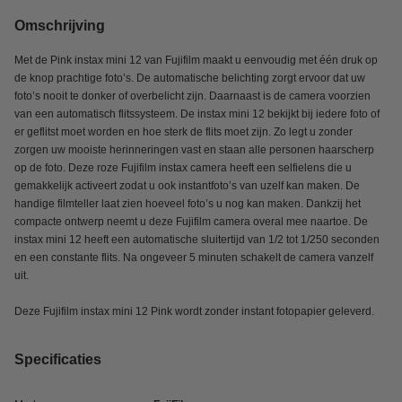
Omschrijving
Met de Pink instax mini 12 van Fujifilm maakt u eenvoudig met één druk op
de knop prachtige foto’s. De automatische belichting zorgt ervoor dat uw
foto’s nooit te donker of overbelicht zijn. Daarnaast is de camera voorzien
van een automatisch flitssysteem. De instax mini 12 bekijkt bij iedere foto of
er geflitst moet worden en hoe sterk de flits moet zijn. Zo legt u zonder
zorgen uw mooiste herinneringen vast en staan alle personen haarscherp
op de foto. Deze roze Fujifilm instax camera heeft een selfielens die u
gemakkelijk activeert zodat u ook instantfoto’s van uzelf kan maken. De
handige filmteller laat zien hoeveel foto’s u nog kan maken. Dankzij het
compacte ontwerp neemt u deze Fujifilm camera overal mee naartoe. De
instax mini 12 heeft een automatische sluitertijd van 1/2 tot 1/250 seconden
en een constante flits. Na ongeveer 5 minuten schakelt de camera vanzelf
uit.
Deze Fujifilm instax mini 12 Pink wordt zonder instant fotopapier geleverd.
Specificaties