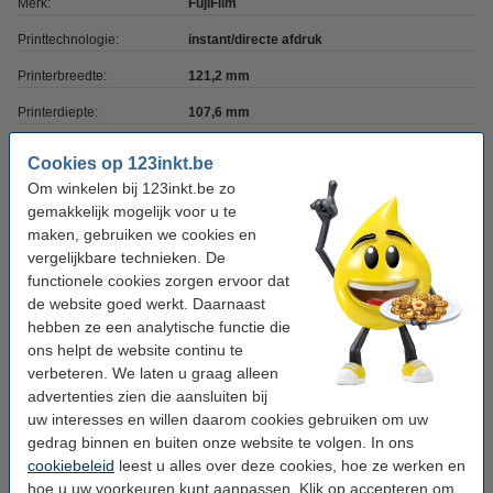
Merk:
FujiFilm
Printtechnologie:
instant/directe afdruk
Printerbreedte:
121,2 mm
Printerdiepte:
107,6 mm
Printerhoogte:
67,3 mm
Cookies op 123inkt.be
Voeding:
AA batterijen
Om winkelen bij 123inkt.be zo
gemakkelijk mogelijk voor u te
Extra info:
uw oude apparaat
maken, gebruiken we cookies en
vergelijkbare technieken. De
functionele cookies zorgen ervoor dat
Extra batterijen meebestellen
de website goed werkt. Daarnaast
hebben ze een analytische functie die
Q-Nomic MN1500 Penlite AA batterij 24 stuks
€ 14,95
ons helpt de website continu te
verbeteren. We laten u graag alleen
advertenties zien die aansluiten bij
Extra papier meebestellen
uw interesses en willen daarom cookies gebruiken om uw
gedrag binnen en buiten onze website te volgen. In ons
Fujifilm instax mini film (20 vellen)
cookiebeleid
leest u alles over deze cookies, hoe ze werken en
€ 22,50
hoe u uw voorkeuren kunt aanpassen. Klik op accepteren om