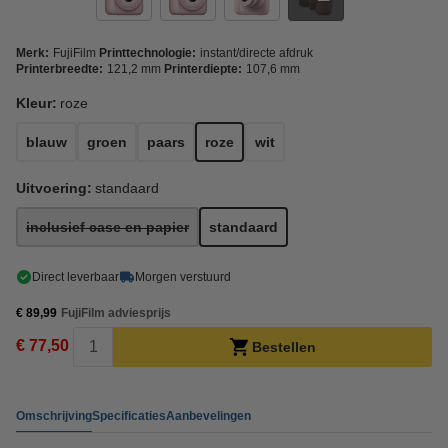
Merk:
FujiFilm
Printtechnologie:
instant/directe afdruk
Printerbreedte:
121,2 mm
Printerdiepte:
107,6 mm
Kleur:
roze
blauw
groen
paars
roze
wit
Uitvoering:
standaard
inclusief case en papier
standaard
Direct leverbaar
Morgen verstuurd
€ 89,99
FujiFilm adviesprijs
€ 77,50
Bestellen
Omschrijving
Specificaties
Aanbevelingen