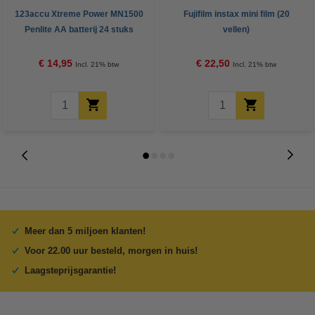
123accu Xtreme Power MN1500
Fujifilm instax mini film (20
Penlite AA batterij 24 stuks
vellen)
€ 14,95
€ 22,50
Incl. 21% btw
Incl. 21% btw
Meer dan 5 miljoen klanten!
Voor 22.00 uur besteld, morgen in huis!
Laagsteprijsgarantie!