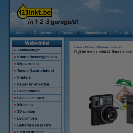
Home
Recycleren
Printers
Klantendienst
Zakelijk
Webwinkel
Home
Printers
Polaroid camera's
Aanbiedingen
Fujifilm Instax mini 41 Black bunde
Kantoorbenodigdheden
Inktpatronen
Toners (laserprinters)
Printers
Papier en etiketten
Labelprinters
Labels en tapes
Inktlinten
3D-printen
Led lampen
Batterijen en accu's
Eten en drinken