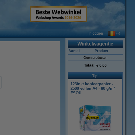
FR
Inloggen
Winkelwagentje
Aantal
Product
Geen producten
Totaal:
€ 0,00
Tip!
123inkt kopieerpapier -
2500 vellen A4 - 80 g/m²
FSC®