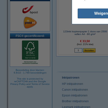
Weiger
123inkt kopieerpapier 1 doos van 2500
vellen A4 - 80 g/m²
FSC® gecertificeerd:
€ 33,50
(Incl. 21% btw)
Beoordeling door klanten:
8.8
/
10
-
1.799
beoordelingen
Inktpatronen
This site is protected by
reCAPTCHA and the Google
HP inktpatronen
Privacy Policy
and
Terms of Service
apply.
Canon inktpatronen
Epson inktpatronen
Brother inktpatronen
Lexmark inktpatronen