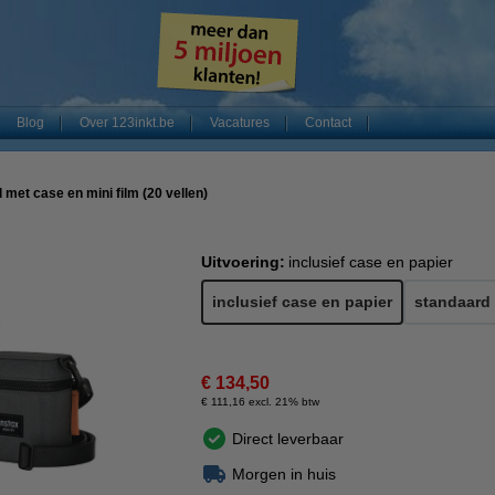
Blog
Over 123inkt.be
Vacatures
Contact
l met case en mini film (20 vellen)
Uitvoering:
inclusief case en papier
inclusief case en papier
standaard
€ 134,50
€ 111,16 excl. 21% btw
Direct leverbaar
Morgen in huis