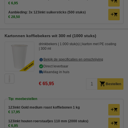
€ 6,95
Aanbieding: 3x 123inkt suikersticks (500 stuks)
€ 28,50
Kartonnen koffiebekers wit 300 ml (1000 stuks)
drinkbekers
1.000 stuk(s)
karton met PE coating
300 ml
Bekijk de specificaties en omschrijving
Direct leverbaar
Maandag in huis
€ 65,95
Bestellen
Tip: meebestellen
123inkt Gold medium roast koffiebonen 1 kg
€ 17,95
123inkt houten roerstaafjes 110 mm (2000 stuks)
€ 6,95