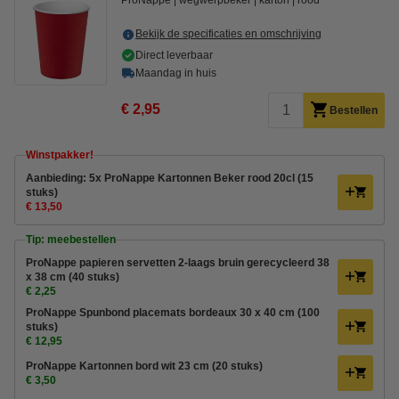
ProNappe
wegwerpbeker
karton
rood
Bekijk de specificaties en omschrijving
Direct leverbaar
Maandag in huis
€ 2,95
Bestellen
Winstpakker!
Aanbieding: 5x ProNappe Kartonnen Beker rood 20cl (15
stuks)
€ 13,50
Tip: meebestellen
ProNappe papieren servetten 2-laags bruin gerecycleerd 38
x 38 cm (40 stuks)
€ 2,25
ProNappe Spunbond placemats bordeaux 30 x 40 cm (100
stuks)
€ 12,95
ProNappe Kartonnen bord wit 23 cm (20 stuks)
€ 3,50