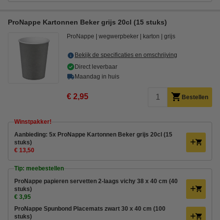
ProNappe Kartonnen Beker grijs 20cl (15 stuks)
ProNappe
wegwerpbeker
karton
grijs
Bekijk de specificaties en omschrijving
Direct leverbaar
Maandag in huis
€ 2,95
Bestellen
Winstpakker!
Aanbieding: 5x ProNappe Kartonnen Beker grijs 20cl (15
stuks)
€ 13,50
Tip: meebestellen
ProNappe papieren servetten 2-laags vichy 38 x 40 cm (40
stuks)
€ 3,95
ProNappe Spunbond Placemats zwart 30 x 40 cm (100
stuks)