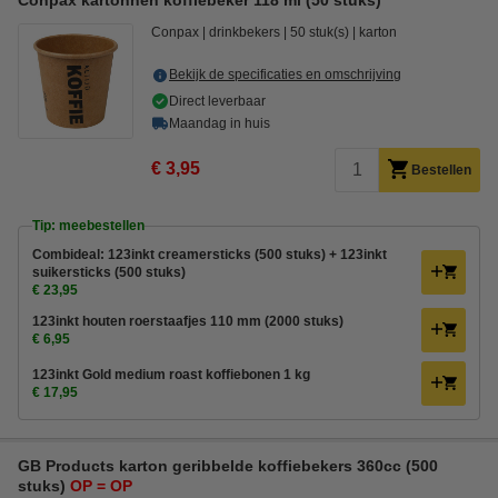
Conpax kartonnen koffiebeker 118 ml (50 stuks)
Conpax
drinkbekers
50 stuk(s)
karton
Bekijk de specificaties en omschrijving
Direct leverbaar
Maandag in huis
€ 3,95
Bestellen
Tip: meebestellen
Combideal: 123inkt creamersticks (500 stuks) + 123inkt
suikersticks (500 stuks)
€ 23,95
123inkt houten roerstaafjes 110 mm (2000 stuks)
€ 6,95
123inkt Gold medium roast koffiebonen 1 kg
€ 17,95
GB Products karton geribbelde koffiebekers 360cc (500
stuks)
OP = OP