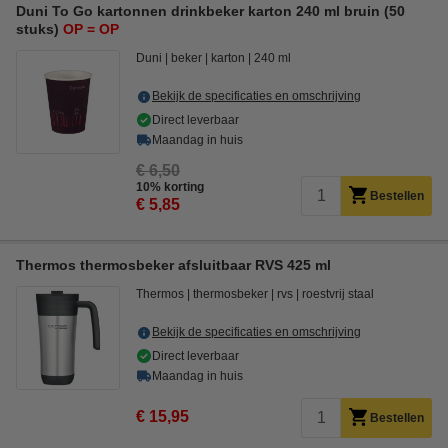
Duni To Go kartonnen drinkbeker karton 240 ml bruin (50
stuks)
OP = OP
Duni
beker
karton
240 ml
Bekijk de specificaties en omschrijving
Direct leverbaar
Maandag in huis
€ 6,50
10% korting
Bestellen
€ 5,85
Thermos thermosbeker afsluitbaar RVS 425 ml
Thermos
thermosbeker
rvs
roestvrij staal
Bekijk de specificaties en omschrijving
Direct leverbaar
Maandag in huis
€ 15,95
Bestellen