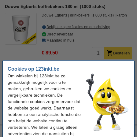
Douwe Egberts koffiebekers 180 ml (1000 stuks)
Douwe Egberts
drinkbekers
1.000 stuk(s)
karton
Bekijk de specificaties en omschrijving
Direct leverbaar
Maandag in huis
€ 89,50
Bestellen
Cookies op 123inkt.be
Tip: meebestellen
Om winkelen bij 123inkt.be zo
123inkt houten roerstaafjes 110 mm (2000 stuks)
gemakkelijk mogelijk voor u te
€ 6,95
maken, gebruiken we cookies en
Aanbieding: 3x 123inkt suikersticks (500 stuks)
vergelijkbare technieken. De
€ 28,50
functionele cookies zorgen ervoor dat
Douwe Egberts Espresso Dark koffiebonen 1 kg
de website goed werkt. Daarnaast
€ 33,95
hebben ze een analytische functie die
ons helpt de website continu te
verbeteren. We laten u graag alleen
Douwe Egberts koffiebekers 180 ml (100 stuks)
advertenties zien die aansluiten bij