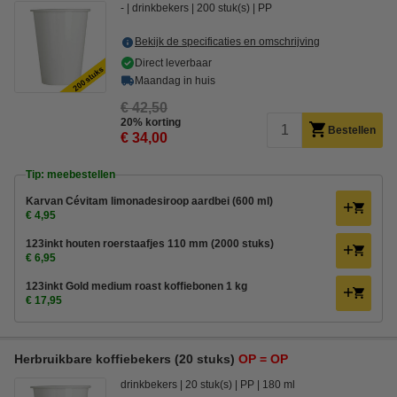
-
drinkbekers
200 stuk(s)
PP
Bekijk de specificaties en omschrijving
Direct leverbaar
Maandag in huis
€ 42,50
20% korting
Bestellen
€ 34,00
Tip: meebestellen
Karvan Cévitam limonadesiroop aardbei (600 ml)
€ 4,95
123inkt houten roerstaafjes 110 mm (2000 stuks)
€ 6,95
123inkt Gold medium roast koffiebonen 1 kg
€ 17,95
Herbruikbare koffiebekers (20 stuks)
OP = OP
drinkbekers
20 stuk(s)
PP
180 ml