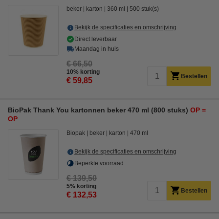
beker
karton
360 ml
500 stuk(s)
Bekijk de specificaties en omschrijving
Direct leverbaar
Maandag in huis
€ 66,50
10% korting
Bestellen
€ 59,85
BioPak Thank You kartonnen beker 470 ml (800 stuks)
OP =
OP
Biopak
beker
karton
470 ml
Bekijk de specificaties en omschrijving
Beperkte voorraad
€ 139,50
5% korting
Bestellen
€ 132,53