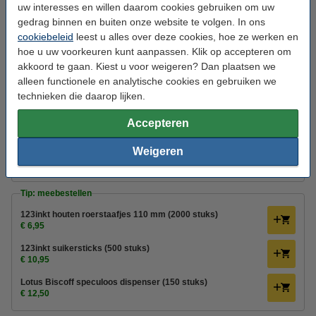
uw interesses en willen daarom cookies gebruiken om uw
Douwe Egberts
drinkbekers
100 stuk(s)
karton
gedrag binnen en buiten onze website te volgen. In ons
cookiebeleid
leest u alles over deze cookies, hoe ze werken en
Bekijk de specificaties en omschrijving
hoe u uw voorkeuren kunt aanpassen. Klik op accepteren om
Direct leverbaar
akkoord te gaan. Kiest u voor weigeren? Dan plaatsen we
Maandag in huis
alleen functionele en analytische cookies en gebruiken we
€ 9,50
technieken die daarop lijken.
Bestellen
Accepteren
Winstpakker!
Weigeren
Douwe Egberts koffiebekers 180 ml (1000 stuks)
€ 89,50
Tip: meebestellen
123inkt houten roerstaafjes 110 mm (2000 stuks)
€ 6,95
123inkt suikersticks (500 stuks)
€ 10,95
Lotus Biscoff speculoos dispenser (150 stuks)
€ 12,50