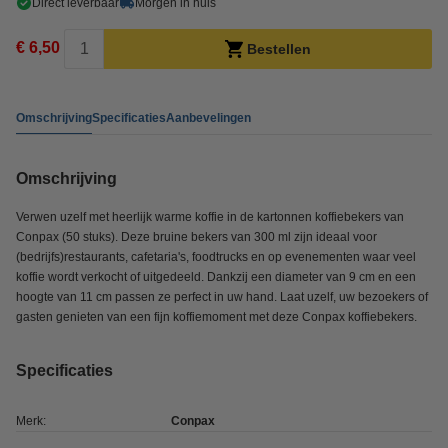
Direct leverbaar
Morgen in huis
€ 6,50
Bestellen
Omschrijving
Specificaties
Aanbevelingen
Omschrijving
Verwen uzelf met heerlijk warme koffie in de kartonnen koffiebekers van
Conpax (50 stuks). Deze bruine bekers van 300 ml zijn ideaal voor
(bedrijfs)restaurants, cafetaria's, foodtrucks en op evenementen waar veel
koffie wordt verkocht of uitgedeeld. Dankzij een diameter van 9 cm en een
hoogte van 11 cm passen ze perfect in uw hand. Laat uzelf, uw bezoekers of
gasten genieten van een fijn koffiemoment met deze Conpax koffiebekers.
Specificaties
Merk:
Conpax