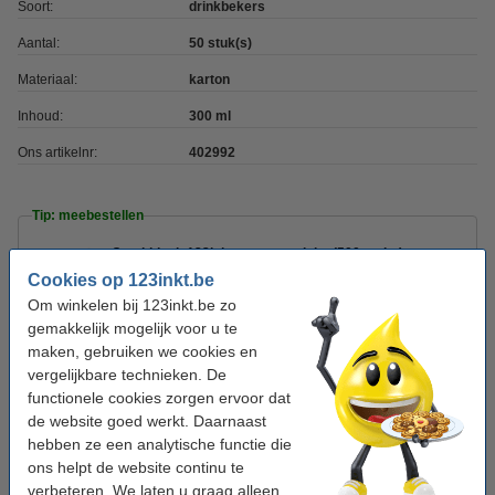
Soort:
drinkbekers
Aantal:
50 stuk(s)
Materiaal:
karton
Inhoud:
300 ml
Ons artikelnr:
402992
Tip: meebestellen
Combideal: 123inkt creamersticks (500 stuks)
+ 123inkt suikersticks (500 stuks)
Cookies op 123inkt.be
€ 23,95
Om winkelen bij 123inkt.be zo
gemakkelijk mogelijk voor u te
123inkt houten roerstaafjes 110 mm (2000
maken, gebruiken we cookies en
stuks)
€ 6,95
vergelijkbare technieken. De
functionele cookies zorgen ervoor dat
de website goed werkt. Daarnaast
123inkt Gold medium roast koffiebonen 1 kg
€ 17,95
hebben ze een analytische functie die
ons helpt de website continu te
verbeteren. We laten u graag alleen