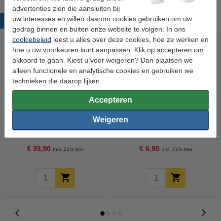
advertenties zien die aansluiten bij
uw interesses en willen daarom cookies gebruiken om uw
Populaire producten
gedrag binnen en buiten onze website te volgen. In ons
cookiebeleid
leest u alles over deze cookies, hoe ze werken en
hoe u uw voorkeuren kunt aanpassen. Klik op accepteren om
akkoord te gaan. Kiest u voor weigeren? Dan plaatsen we
alleen functionele en analytische cookies en gebruiken we
technieken die daarop lijken.
Accepteren
123inkt kopieerpapier 1 doos
123inkt houten roerstaafjes 110
Weigeren
van 2500 vellen A4 - 80 g/m²
mm (2000 stuks)
€ 33,50
€ 6,95
Incl. 21% btw
Incl. 21% btw