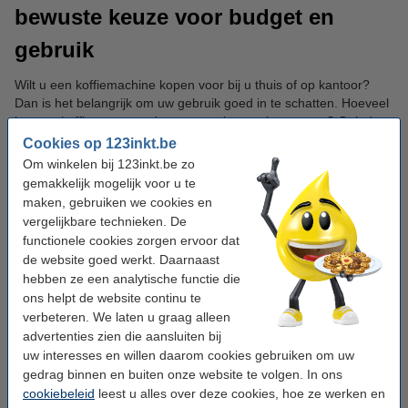
bewuste keuze voor budget en
gebruik
Wilt u een koffiemachine kopen voor bij u thuis of op kantoor?
Dan is het belangrijk om uw gebruik goed in te schatten. Hoeveel
koppen koffie zet u per dag en voor hoeveel personen? Ook de
beschikbare ruimte en het gewenste gebruiksgemak spelen mee.
Cookies op 123inkt.be
Pad- en capsulemachines zijn snel en eenvoudig, terwijl
Om winkelen bij 123inkt.be zo
bonenmachines meer instelmogelijkheden bieden. Door deze
gemakkelijk mogelijk voor u te
punten te vergelijken, kiest u het juiste koffieapparaat zonder
maken, gebruiken we cookies en
onnodig veel te betalen. Heeft u geen plaats voor een
vergelijkbare technieken. De
koffieapparaat? Bekijk dan zeker onze
waterkokers
voor
functionele cookies zorgen ervoor dat
oploskoffie
en opgietfilters.
de website goed werkt. Daarnaast
hebben ze een analytische functie die
Ga meteen aan de slag met uw
ons helpt de website continu te
verbeteren. We laten u graag alleen
koffiemachine
advertenties zien die aansluiten bij
uw interesses en willen daarom cookies gebruiken om uw
gedrag binnen en buiten onze website te volgen. In ons
cookiebeleid
leest u alles over deze cookies, hoe ze werken en