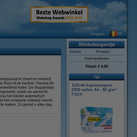
FR
Inloggen
Winkelwagentje
Aantal
Product
Geen producten
Totaal:
€ 0,00
Tip!
tapparaat in zwart en roestvrij
oor thuis of op kantoor. Dankzij de
123inkt kopieerpapier -
hoeveelheid water. De druppelstop
2500 vellen A4 - 80 g/m²
 wegneemt, zodat uw aanrecht
FSC®
arna het toestel automatisch
nkzij het compacte ontwerp neemt
 te maken. Zo geniet u elke dag