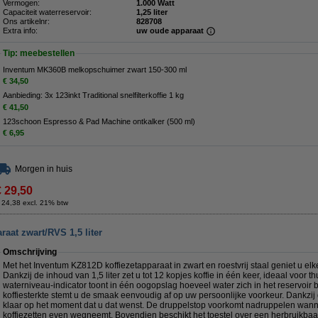
Vermogen:
1.000 Watt
Capaciteit waterreservoir:
1,25 liter
Ons artikelnr:
828708
Extra info:
uw oude apparaat
Tip: meebestellen
Inventum MK360B melkopschuimer zwart 150-300 ml
€ 34,50
Aanbieding: 3x 123inkt Traditional snelfilterkoffie 1 kg
€ 41,50
123schoon Espresso & Pad Machine ontkalker (500 ml)
€ 6,95
Morgen in huis
€ 29,50
 24,38 excl. 21% btw
aat zwart/RVS 1,5 liter
Omschrijving
Met het Inventum KZ812D koffiezetapparaat in zwart en roestvrij staal geniet u elke 
Dankzij de inhoud van 1,5 liter zet u tot 12 kopjes koffie in één keer, ideaal voor t
waterniveau-indicator toont in één oogopslag hoeveel water zich in het reservoir b
koffiesterkte stemt u de smaak eenvoudig af op uw persoonlijke voorkeur. Dankzij d
klaar op het moment dat u dat wenst. De druppelstop voorkomt nadruppelen wanne
koffiezetten even wegneemt. Bovendien beschikt het toestel over een herbruikbaar 