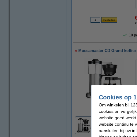
€
10 ja
Moccamaster CD Grand koffiez
Cookies op 1
Om winkelen bij 123
vergroten
cookies en vergelij
website goed werkt.
website continu te 
aansluiten bij uw i
binnen en buiten on