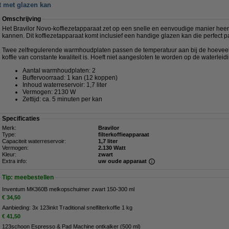
t met glazen kan
Omschrijving
Het Bravilor Novo-koffiezetapparaat zet op een snelle en eenvoudige manier heerlij
kannen. Dit koffiezetapparaat komt inclusief een handige glazen kan die perfect pa
Twee zelfregulerende warmhoudplaten passen de temperatuur aan bij de hoeveelh
koffie van constante kwaliteit is. Hoeft niet aangesloten te worden op de waterleid
Aantal warmhoudplaten: 2
Buffervoorraad: 1 kan (12 koppen)
Inhoud waterreservoir: 1,7 liter
Vermogen: 2130 W
Zettijd: ca. 5 minuten per kan
Specificaties
Merk:
Bravilor
Type:
filterkoffieapparaat
Capaciteit waterreservoir:
1,7 liter
Vermogen:
2.130 Watt
Kleur:
zwart
Extra info:
uw oude apparaat
Tip: meebestellen
Inventum MK360B melkopschuimer zwart 150-300 ml
€ 34,50
Aanbieding: 3x 123inkt Traditional snelfilterkoffie 1 kg
€ 41,50
123schoon Espresso & Pad Machine ontkalker (500 ml)