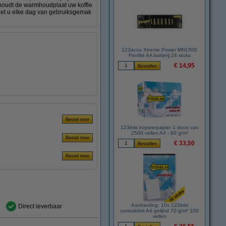
en houdt de warmhoudplaat uw koffie
niet u elke dag van gebruiksgemak
123accu Xtreme Power MN1500
Penlite AA batterij 24 stuks
€ 14,95
123inkt kopieerpapier 1 doos van
2500 vellen A4 - 80 g/m²
€ 33,50
Aanbieding: 10x 123inkt
Direct leverbaar
cursusblok A4 gelijnd 70 g/m² 100
vellen