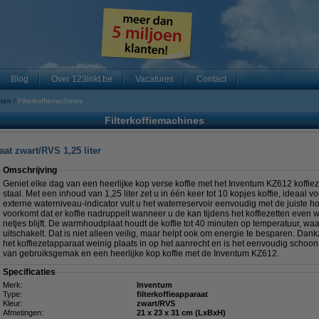
Blog
Over 123inkt.be
Vacatures
Contact
aten
Filterkoffiemachines
Filterkoffiemachines
at zwart/RVS 1,25 liter
Omschrijving
Geniet elke dag van een heerlijke kop verse koffie met het Inventum KZ612 koffieze
staal. Met een inhoud van 1,25 liter zet u in één keer tot 10 kopjes koffie, ideaal v
externe waterniveau-indicator vult u het waterreservoir eenvoudig met de juiste 
voorkomt dat er koffie nadruppelt wanneer u de kan tijdens het koffiezetten even
netjes blijft. De warmhoudplaat houdt de koffie tot 40 minuten op temperatuur, wa
uitschakelt. Dat is niet alleen veilig, maar helpt ook om energie te besparen. Da
het koffiezetapparaat weinig plaats in op het aanrecht en is het eenvoudig schoon
van gebruiksgemak en een heerlijke kop koffie met de Inventum KZ612.
Specificaties
Merk:
Inventum
Type:
filterkoffieapparaat
Kleur:
zwart/RVS
Afmetingen:
21 x 23 x 31 cm (LxBxH)