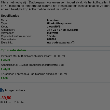
filters niet nodig zijn. Dat bespaart kosten en vermindert afval. Na het koffiezett
tot 40 minuten op temperatuur, waarna het toestel automatisch uitschakelt. Zo ge
en een heerlijke kop koffie met de Inventum KZ812D.
Specificaties
Merk:
Inventum
Type:
filterkoffieapparaat
Kleur:
zwart/RVS
Afmetingen:
34 x 21 x 17 cm (LxBxH)
Vermogen:
900 Watt
Capaciteit waterreservoir:
1,5 liter
Ons artikelnr:
828709
Extra info:
uw oude apparaat
Tip: meebestellen
Inventum MK360B melkopschuimer zwart 150-300 ml
€ 34,50
Aanbieding: 3x 123inkt Traditional snelfilterkoffie 1 kg
€ 41,50
123schoon Espresso & Pad Machine ontkalker (500 ml)
€ 6,95
Morgen in huis
€ 39,50
 32,64 excl. 21% btw