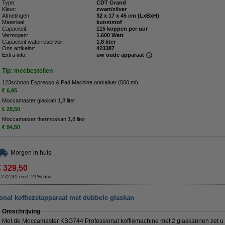
Type:
CDT Grand
Kleur:
zwart/zilver
Afmetingen:
32 x 17 x 45 cm (LxBxH)
Materiaal:
kunststof
Capaciteit:
115 koppen per uur
Vermogen:
1.600 Watt
Capaciteit waterreservoir:
1,8 liter
Ons artikelnr:
423387
Extra info:
uw oude apparaat
Tip: meebestellen
123schoon Espresso & Pad Machine ontkalker (500 ml)
€ 6,95
Moccamaster glaskan 1,8 liter
€ 29,50
Moccamaster thermoskan 1,8 liter
€ 94,50
Morgen in huis
€ 329,50
 272,31 excl. 21% btw
nal koffiezetapparaat met dubbele glaskan
Omschrijving
Met de Moccamaster KBG744 Professional koffiemachine met 2 glaskannen zet u