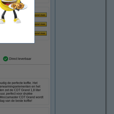
Direct leverbaar
ig de perfecte koffie. Het
 verwarmingselementen en het
uten zet de CDT Grand 1,8 liter
uur, perfect voor drukke
e Moccamaster CDT Grand wordt
dag van de beste koffie!