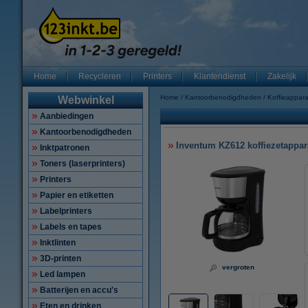
Home
Recycleren
Printers
Klantendienst
Zakelijk
Home
Kantoorbenodigdheden
Koffieappar
Webwinkel
Aanbiedingen
Kantoorbenodigdheden
Inventum KZ612 koffiezetappara
Inktpatronen
Toners (laserprinters)
Printers
Papier en etiketten
Labelprinters
Labels en tapes
Inktlinten
3D-printen
vergroten
Led lampen
Batterijen en accu's
Eten en drinken