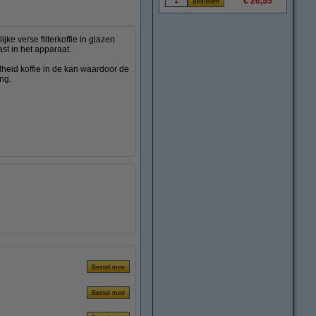
€ 26,55
ke verse filterkoffie in glazen
st in het apparaat.
eid koffie in de kan waardoor de
ing.