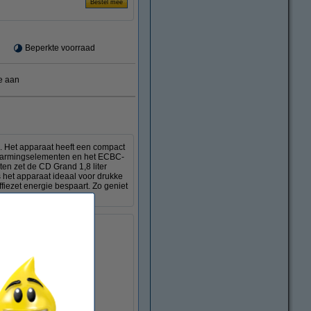
Beperkte voorraad
e aan
e. Het apparaat heeft een compact
erwarmingselementen en het ECBC-
uten zet de CD Grand 1,8 liter
is het apparaat ideaal voor drukke
fiezet energie bespaart. Zo geniet