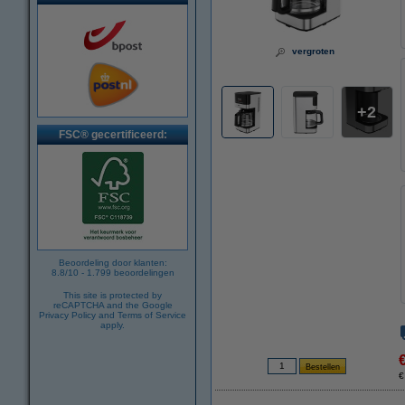
vergroten
2
FSC® gecertificeerd:
Beoordeling door klanten:
8.8
/
10
-
1.799
beoordelingen
This site is protected by
reCAPTCHA and the Google
Privacy Policy
and
Terms of Service
apply.
€