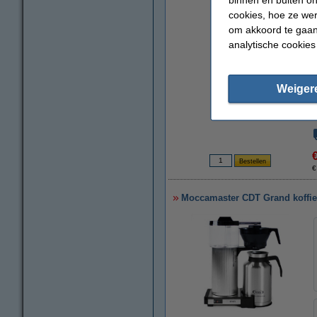
cookies, hoe ze we
om akkoord te gaan.
analytische cookies
Weiger
€
Moccamaster CDT Grand koffie