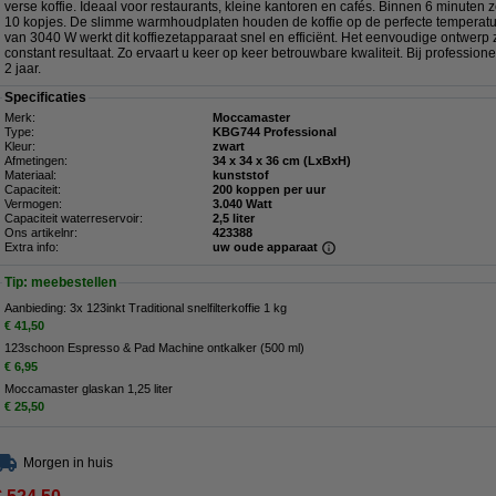
verse koffie. Ideaal voor restaurants, kleine kantoren en cafés. Binnen 6 minuten
10 kopjes. De slimme warmhoudplaten houden de koffie op de perfecte temperatu
van 3040 W werkt dit koffiezetapparaat snel en efficiënt. Het eenvoudige ontwerp 
constant resultaat. Zo ervaart u keer op keer betrouwbare kwaliteit. Bij profession
2 jaar.
Specificaties
Merk:
Moccamaster
Type:
KBG744 Professional
Kleur:
zwart
Afmetingen:
34 x 34 x 36 cm (LxBxH)
Materiaal:
kunststof
Capaciteit:
200 koppen per uur
Vermogen:
3.040 Watt
Capaciteit waterreservoir:
2,5 liter
Ons artikelnr:
423388
Extra info:
uw oude apparaat
Tip: meebestellen
Aanbieding: 3x 123inkt Traditional snelfilterkoffie 1 kg
€ 41,50
123schoon Espresso & Pad Machine ontkalker (500 ml)
€ 6,95
Moccamaster glaskan 1,25 liter
€ 25,50
Morgen in huis