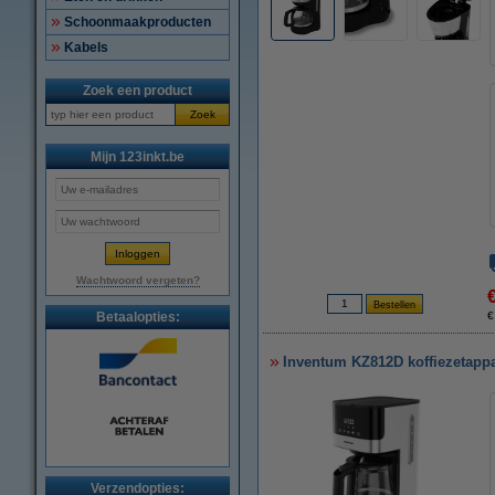
Schoonmaakproducten
Kabels
Zoek een product
Zoek
Mijn 123inkt.be
Wachtwoord vergeten?
Betaalopties:
€
Inventum KZ812D koffiezetappar
Verzendopties: