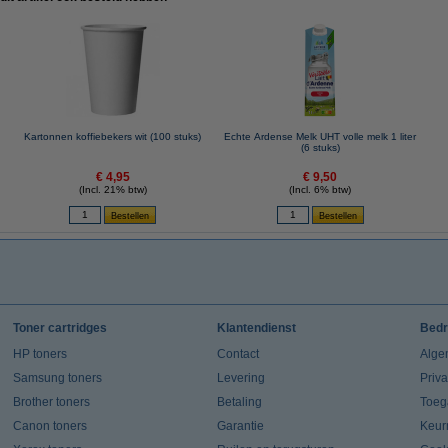
Kartonnen koffiebekers wit (100 stuks)
Echte Ardense Melk UHT volle melk 1 liter
(6 stuks)
€ 4,95
€ 9,50
(Incl. 21% btw)
(Incl. 6% btw)
Toner cartridges
Klantendienst
Bedr
HP toners
Contact
Alge
Samsung toners
Levering
Priv
Brother toners
Betaling
Toeg
Canon toners
Garantie
Keur