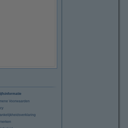
ijfsinformatie
mene Voorwaarden
acy
ankelijkheidsverklaring
merken