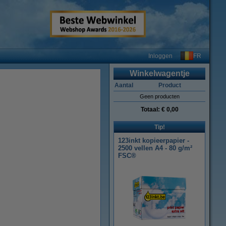
FR
Inloggen
Winkelwagentje
Aantal
Product
Geen producten
Totaal:
€ 0,00
Tip!
123inkt kopieerpapier -
2500 vellen A4 - 80 g/m²
FSC®