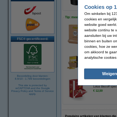
Cookies op 1
Om winkelen bij 123
Tip: meebestellen
cookies en vergelij
website goed werkt.
website continu te 
123inkt houten ro
aansluiten bij uw i
€ 6,95
FSC® gecertificeerd:
binnen en buiten on
cookies, hoe ze we
om akkoord te gaan.
analytische cookies
Combideal: 123inkt
€ 23,95
Weiger
Beoordeling door klanten:
8.8
/
10
-
1.799
beoordelingen
This site is protected by
Lotus Biscoff spec
reCAPTCHA and the Google
€ 12,50
Privacy Policy
and
Terms of Service
apply.
Populaire artikelen van klanten die