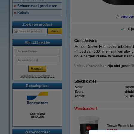
Schoonmaakproducten
Kabels
vergrote
Zoek een product
10 ja
Zoek
Omschrijving
Mijn 123inkt.be
Met de Douwe Egberts koffiebekers (
inhoud van 100 ml en zijn van stevig
op te bergen of mee te nemen naar k
Let op: deze bekers zijn niet geschik
Wachtwoord vergeten?
Specificaties
Betaalopties:
Merk:
Douw
Soort:
drink
Aantal:
50 st
Winstpakker!
Douwe Egberts kof
€ 37,50
Verzendopties: