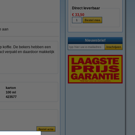
Direct leverbaar
€ 33,50
e aan
Nieuwsbrief
op koffie. De bekers hebben een
pact verpakt en daardoor makkelijk
karton
100 ml
423577