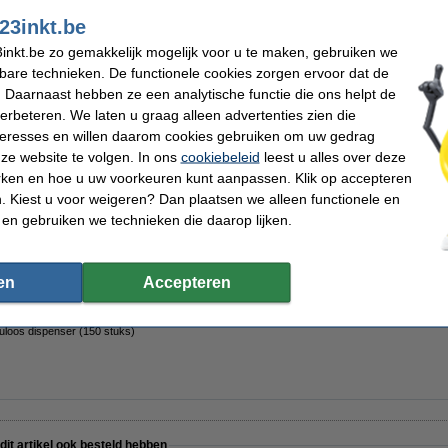
23inkt.be
inkt.be zo gemakkelijk mogelijk voor u te maken, gebruiken we
kbare technieken. De functionele cookies zorgen ervoor dat de
 Daarnaast hebben ze een analytische functie die ons helpt de
verbeteren. We laten u graag alleen advertenties zien die
erstaafjes 110 mm (2000 stuks)
nteresses en willen daarom cookies gebruiken om uw gedrag
ze website te volgen. In ons
cookiebeleid
leest u alles over deze
rken en hoe u uw voorkeuren kunt aanpassen. Klik op accepteren
 Kiest u voor weigeren? Dan plaatsen we alleen functionele en
 en gebruiken we technieken die daarop lijken.
 creamersticks (500 stuks) + 123inkt suikersticks (500 stuks)
en
Accepteren
uloos dispenser (150 stuks)
 dit artikel ook besteld hebben