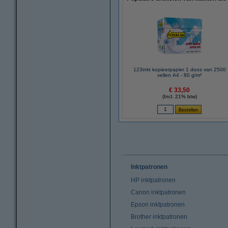
123inkt kopieerpapier 1 doos van 2500
vellen A4 - 80 g/m²
€ 33,50
(Incl. 21% btw)
Inktpatronen
HP inktpatronen
Canon inktpatronen
Epson inktpatronen
Brother inktpatronen