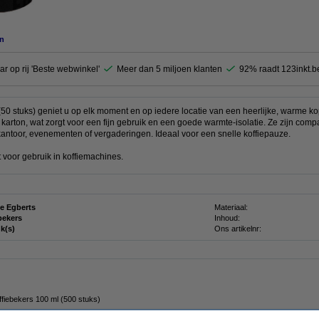
n
ar op rij 'Beste webwinkel'
Meer dan 5 miljoen klanten
92% raadt 123inkt.b
50 stuks) geniet u op elk moment en op iedere locatie van een heerlijke, warme k
 karton, wat zorgt voor een fijn gebruik en een goede warmte-isolatie. Ze zijn com
antoor, evenementen of vergaderingen. Ideaal voor een snelle koffiepauze.
t voor gebruik in koffiemachines.
e Egberts
Materiaal:
bekers
Inhoud:
uk(s)
Ons artikelnr:
fiebekers 100 ml (500 stuks)