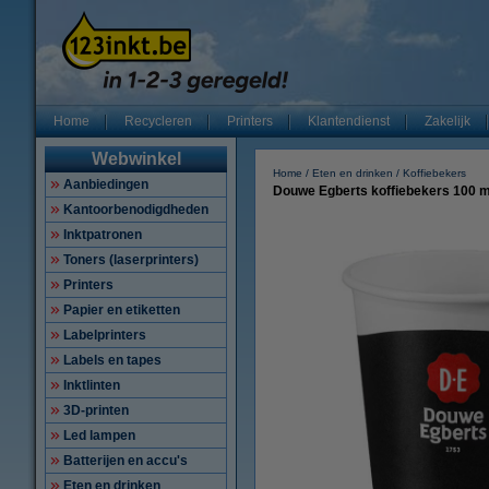
Home
Recycleren
Printers
Klantendienst
Zakelijk
Webwinkel
Home
Eten en drinken
Koffiebekers
Aanbiedingen
Douwe Egberts koffiebekers 100 ml
Kantoorbenodigdheden
Inktpatronen
Toners (laserprinters)
Printers
Papier en etiketten
Labelprinters
Labels en tapes
Inktlinten
3D-printen
Led lampen
Batterijen en accu's
Eten en drinken