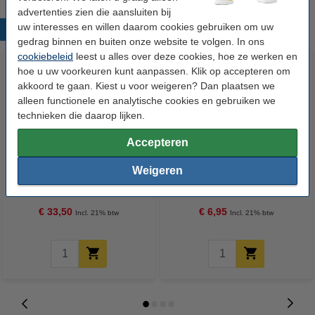
advertenties zien die aansluiten bij
uw interesses en willen daarom cookies gebruiken om uw
Populaire producten
gedrag binnen en buiten onze website te volgen. In ons
cookiebeleid
leest u alles over deze cookies, hoe ze werken en
hoe u uw voorkeuren kunt aanpassen. Klik op accepteren om
akkoord te gaan. Kiest u voor weigeren? Dan plaatsen we
alleen functionele en analytische cookies en gebruiken we
technieken die daarop lijken.
Accepteren
123inkt kopieerpapier 1 doos
123inkt houten roerstaafjes 110
Weigeren
van 2500 vellen A4 - 80 g/m²
mm (2000 stuks)
€ 33,50
€ 6,95
Incl. 21% btw
Incl. 21% btw