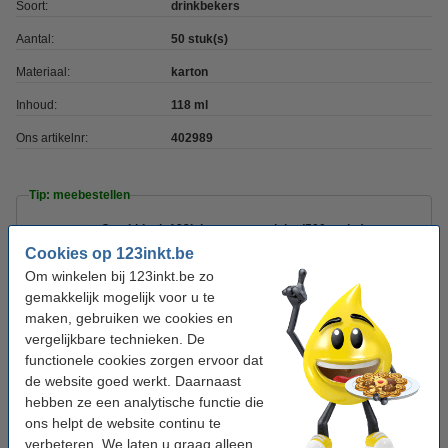
Soort:
drinkbekers
Aantal:
50 stuk(s)
Materiaal:
karton
Inhoud:
118 ml
Ons artikelnr:
402989
Tip: meebestellen
Combideal: 123inkt creamersticks (500 stuks)
+ 123inkt suikersticks (500 stuks)
Cookies op 123inkt.be
€ 23,95
Om winkelen bij 123inkt.be zo
gemakkelijk mogelijk voor u te
123inkt houten roerstaafjes 110 mm (2000
maken, gebruiken we cookies en
stuks)
€ 6,95
vergelijkbare technieken. De
functionele cookies zorgen ervoor dat
de website goed werkt. Daarnaast
123inkt Gold medium roast koffiebonen 1 kg
€ 17,95
hebben ze een analytische functie die
ons helpt de website continu te
verbeteren. We laten u graag alleen