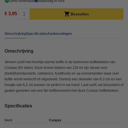
Direct leverbaar
Maandag in huis
€ 3,95
Bestellen
Omschrijving
Specificaties
Aanbevelingen
Omschrijving
Verwen uzelf met heerlijk warme koffie in de kartonnen koffiebekers van
Conpax (50 stuks). Deze bruine bekers van 118 ml zijn ideaal voor
(bedrijfs)restaurants, cafetaria's, foodtrucks en op evenementen waar veel
koffie wordt verkocht of uitgedeeld. Dankzij een diameter van 6,3 cm en een
hoogte van 6,2 cm passen ze perfect in uw hand. Laat uzelf, uw bezoekers of
gasten genieten van een fijn koffiemoment met deze Conpax koffiebekers.
Specificaties
Merk:
Conpax