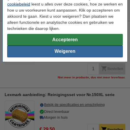
Bestellen
cookiebeleid
leest u alles over deze cookies, hoe ze werken en
hoe u uw voorkeuren kunt aanpassen. Klik op accepteren om
Niet meer in productie, dus niet meer leverbaar.
akkoord te gaan. Kiest u voor weigeren? Dan plaatsen we
alleen functionele en analytische cookies en gebruiken we
Lexmark Nr.150XL (14N1807E) multipack C/M/Y (origineel)
technieken die daarop lijken.
zwart en kleur
17 ml
Triplepack
14N1807E
Accepteren
Bekijk de specificaties en omschrijving
Weigeren
Prijs per ml
€ 3,38
Bestellen
Niet meer in productie, dus niet meer leverbaar.
Lexmark aanbieding: Reinigingsset voor Nr.150XL serie
Bekijk de specificaties en omschrijving
Direct leverbaar
Morgen in huis
€ 29,50
Bestellen