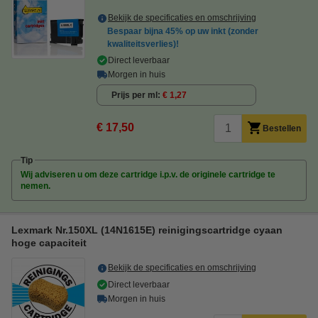
Bekijk de specificaties en omschrijving
Bespaar bijna
45%
op uw inkt (zonder
kwaliteitsverlies)!
Direct leverbaar
Morgen in huis
Prijs per ml
€ 1,27
€ 17,50
Bestellen
Tip
Wij adviseren u om deze cartridge i.p.v. de originele cartridge te
nemen.
Lexmark Nr.150XL (14N1615E) reinigingscartridge cyaan
hoge capaciteit
Bekijk de specificaties en omschrijving
Direct leverbaar
Morgen in huis