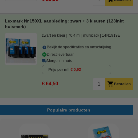
Lexmark Nr.150XL aanbieding: zwart + 3 kleuren (123inkt
huismerk)
zwart en kleur
70,4 ml
multipack
14N1919E
Bekijk de specificaties en omschrijving
Direct leverbaar
Morgen in huis
Prijs per ml
€ 0,92
€ 64,50
Bestellen
Populaire producten