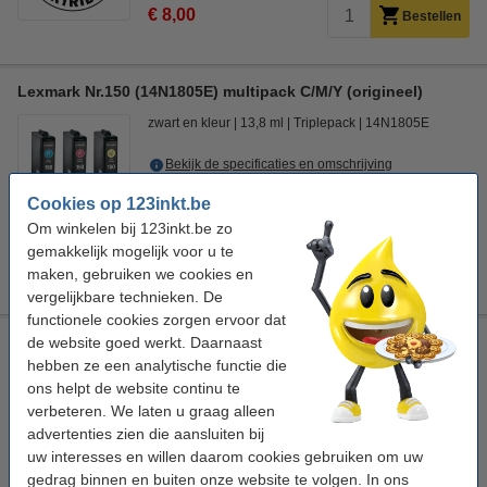
€ 8,00
Bestellen
Lexmark Nr.150 (14N1805E) multipack C/M/Y (origineel)
zwart en kleur
13,8 ml
Triplepack
14N1805E
Bekijk de specificaties en omschrijving
Prijs per ml
€ 2,72
Cookies op 123inkt.be
Om winkelen bij 123inkt.be zo
Bestellen
gemakkelijk mogelijk voor u te
maken, gebruiken we cookies en
Niet meer in productie, dus niet meer leverbaar.
vergelijkbare technieken. De
functionele cookies zorgen ervoor dat
Lexmark Nr.150 (14N1910E) multipack BK/C/M/Y (origineel)
de website goed werkt. Daarnaast
hebben ze een analytische functie die
zwart en kleur
21,5 ml
multipack
14N1910E
ons helpt de website continu te
verbeteren. We laten u graag alleen
Bekijk de specificaties en omschrijving
advertenties zien die aansluiten bij
Prijs per ml
€ 1,98
uw interesses en willen daarom cookies gebruiken om uw
gedrag binnen en buiten onze website te volgen. In ons