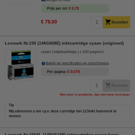
Morgen in huis
Prijs per ml
€ 0,79
€ 79,00
Bestellen
Lexmark Nr.150 (14N1608E) inktcartridge cyaan (origineel)
cyaan
inkjetcartridge
± 200 pagina's
Bekijk de specificaties en omschrijving
Per pagina
€ 0,078
Bestellen
Niet meer in productie, dus niet meer leverbaar.
Tip
Wij adviseren u om i.p.v. deze cartridge het 123inkt huismerk te
nemen.
Lexmark Nr.150XL (14N1615E) inktcartridge cyaan hoge