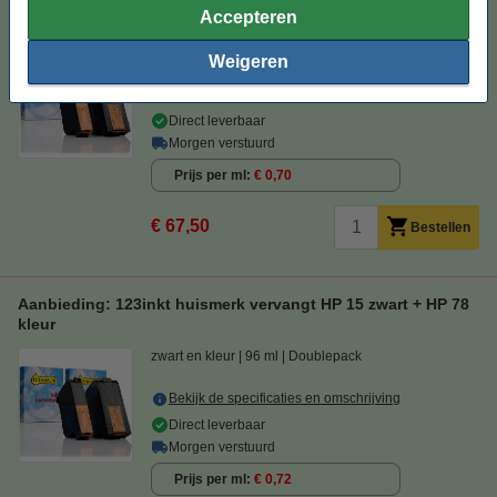
Accepteren
kleur
zwart en kleur
96 ml
Doublepack
Weigeren
Bekijk de specificaties en omschrijving
Direct leverbaar
Morgen verstuurd
Prijs per ml
€ 0,70
€ 67,50
Bestellen
Aanbieding: 123inkt huismerk vervangt HP 15 zwart + HP 78
kleur
zwart en kleur
96 ml
Doublepack
Bekijk de specificaties en omschrijving
Direct leverbaar
Morgen verstuurd
Prijs per ml
€ 0,72