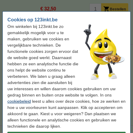
€ 32,50
Bestellen
Cookies op 123inkt.be
Tip
Om winkelen bij 123inkt.be zo
Wij adviseren u om deze cartridge i.p.v. de originele cartridge te
gemakkelijk mogelijk voor u te
nemen.
maken, gebruiken we cookies en
vergelijkbare technieken. De
functionele cookies zorgen ervoor dat
123inkt huismerk vervangt HP 78A (C6578AE) duopack kleur
hoge capaciteit
de website goed werkt. Daarnaast
hebben ze een analytische functie die
kleur
104 ml
Doublepack
ons helpt de website continu te
verbeteren. We laten u graag alleen
Bekijk de specificaties en omschrijving
advertenties zien die aansluiten bij
Direct leverbaar
uw interesses en willen daarom cookies gebruiken om uw
Morgen verstuurd
gedrag binnen en buiten onze website te volgen. In ons
Prijs per ml
€ 0,60
cookiebeleid
leest u alles over deze cookies, hoe ze werken en
hoe u uw voorkeuren kunt aanpassen. Klik op accepteren om
€ 62,50
Bestellen
akkoord te gaan. Kiest u voor weigeren? Dan plaatsen we
alleen functionele en analytische cookies en gebruiken we
technieken die daarop lijken.
Aanbieding: 123inkt huismerk vervangt HP 45 zwart + HP 78