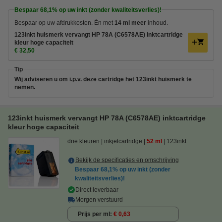
Bespaar
68,1%
op uw inkt (zonder kwaliteitsverlies)!
Bespaar op uw afdrukkosten. Én met
14 ml meer
inhoud.
123inkt huismerk vervangt HP 78A (C6578AE) inktcartridge
kleur hoge capaciteit
€ 32,50
Tip
Wij adviseren u om i.p.v. deze cartridge het 123inkt huismerk te
nemen.
123inkt huismerk vervangt HP 78A (C6578AE) inktcartridge
kleur hoge capaciteit
drie kleuren
inkjetcartridge
52 ml
123inkt
Bekijk de specificaties en omschrijving
Bespaar
68,1%
op uw inkt (zonder
kwaliteitsverlies)!
Direct leverbaar
Morgen verstuurd
Prijs per ml
€ 0,63