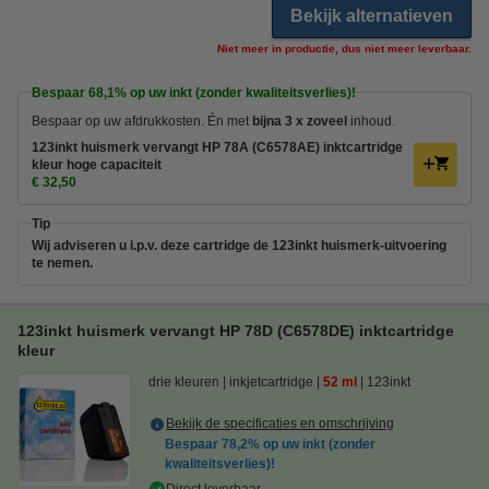
Bekijk alternatieven
Niet meer in productie, dus niet meer leverbaar.
Bespaar
68,1%
op uw inkt (zonder kwaliteitsverlies)!
Bespaar op uw afdrukkosten. Én met
bijna 3 x zoveel
inhoud.
123inkt huismerk vervangt HP 78A (C6578AE) inktcartridge
kleur hoge capaciteit
€ 32,50
Tip
Wij adviseren u i.p.v. deze cartridge de 123inkt huismerk-uitvoering
te nemen.
123inkt huismerk vervangt HP 78D (C6578DE) inktcartridge
kleur
drie kleuren
inkjetcartridge
52 ml
123inkt
Bekijk de specificaties en omschrijving
Bespaar
78,2%
op uw inkt (zonder
kwaliteitsverlies)!
Direct leverbaar