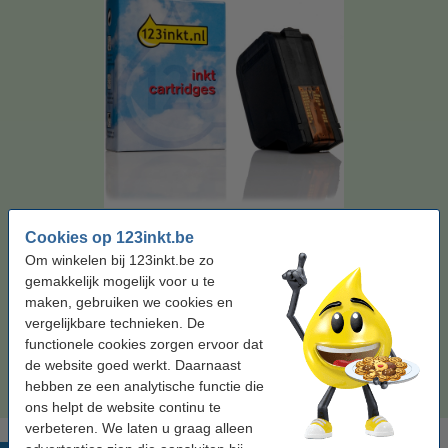
Kleur:
drie kleuren
Type:
inkjetcartridge
Inhoud:
52 ml
Merk:
123inkt
Cookies op 123inkt.be
Bekijk de specificaties en omschrijving
Om winkelen bij 123inkt.be zo
Bespaar
68,1%
op uw inkt (zonder kwaliteitsverlies)!
gemakkelijk mogelijk voor u te
Direct leverbaar
Morgen in huis
maken, gebruiken we cookies en
vergelijkbare technieken. De
Prijs per ml
€ 0,63
functionele cookies zorgen ervoor dat
de website goed werkt. Daarnaast
€ 32,50
Bestellen
hebben ze een analytische functie die
ons helpt de website continu te
verbeteren. We laten u graag alleen