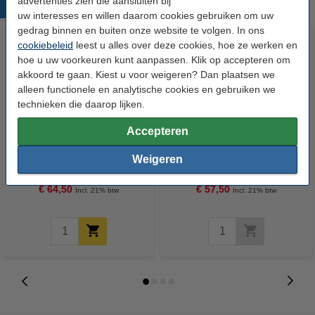
advertenties zien die aansluiten bij
Populaire producten
uw interesses en willen daarom cookies gebruiken om uw
gedrag binnen en buiten onze website te volgen. In ons
cookiebeleid
leest u alles over deze cookies, hoe ze werken en
hoe u uw voorkeuren kunt aanpassen. Klik op accepteren om
akkoord te gaan. Kiest u voor weigeren? Dan plaatsen we
alleen functionele en analytische cookies en gebruiken we
technieken die daarop lijken.
Accepteren
HP 45 (51645AE) inktcartridge
HP 15 (C6615DE) inktcartridge
zwart (origineel)
zwart (origineel)
Weigeren
€ 64,50
€ 57,50
Incl. 21% btw
Incl. 21% btw