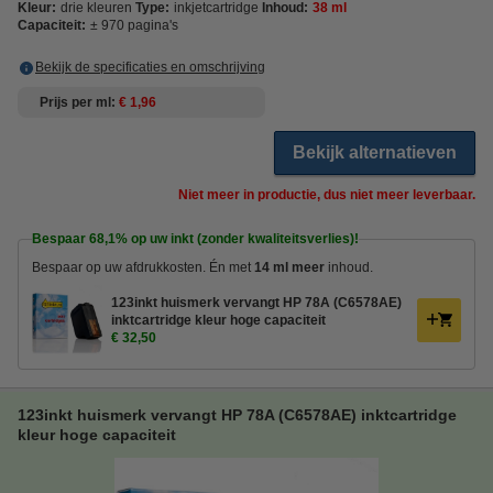
Kleur:
drie kleuren
Type:
inkjetcartridge
Inhoud:
38 ml
Capaciteit:
± 970 pagina's
Bekijk de specificaties en omschrijving
Prijs per ml
€ 1,96
Bekijk alternatieven
Niet meer in productie, dus niet meer leverbaar.
Bespaar
68,1%
op uw inkt (zonder kwaliteitsverlies)!
Bespaar op uw afdrukkosten. Én met
14 ml meer
inhoud.
123inkt huismerk vervangt HP 78A (C6578AE)
inktcartridge kleur hoge capaciteit
€ 32,50
123inkt huismerk vervangt HP 78A (C6578AE) inktcartridge
kleur hoge capaciteit