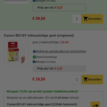
Morgen in huis
Prijs per ml
€ 0,37
€ 59,50
Bestellen
Canon BCI-6Y inktcartridge geel (origineel)
geel
inkjetcartridge
13 ml
Bekijk de specificaties en omschrijving
Direct leverbaar
Morgen in huis
Prijs per ml
€ 1,27
€ 16,50
Bestellen
Bespaar
73,5%
op uw inkt (zonder kwaliteitsverlies)!
Bespaar op uw afdrukkosten. Én met
2 ml meer
inhoud.
Canon BCI-6Y inktcartridge geel (123inkt huismerk)