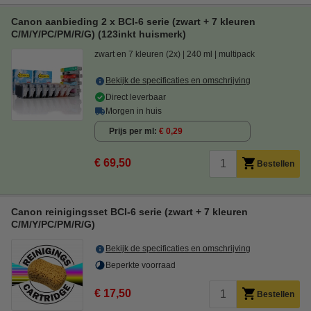
Canon aanbieding 2 x BCI-6 serie (zwart + 7 kleuren
C/M/Y/PC/PM/R/G) (123inkt huismerk)
zwart en 7 kleuren (2x)
240 ml
multipack
Bekijk de specificaties en omschrijving
Direct leverbaar
Morgen in huis
Prijs per ml
€ 0,29
€ 69,50
Bestellen
Canon reinigingsset BCI-6 serie (zwart + 7 kleuren
C/M/Y/PC/PM/R/G)
Bekijk de specificaties en omschrijving
Beperkte voorraad
€ 17,50
Bestellen