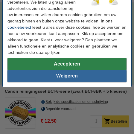
verbeteren. We laten u graag alleen
advertenties zien die aansluiten bij
Canon aanbieding 2 x BCI-6-serie (zwart BCI-6BK + 5
kleuren) (123inkt huismerk)
uw interesses en willen daarom cookies gebruiken om uw
gedrag binnen en buiten onze website te volgen. In ons
zwart en 5 kleur (2x)
160,8 ml
multipack
cookiebeleid
leest u alles over deze cookies, hoe ze werken en
hoe u uw voorkeuren kunt aanpassen. Klik op accepteren om
Bekijk de specificaties en omschrijving
akkoord te gaan. Kiest u voor weigeren? Dan plaatsen we
Direct leverbaar
alleen functionele en analytische cookies en gebruiken we
Morgen in huis
technieken die daarop lijken.
Prijs per ml
€ 0,32
Accepteren
€ 51,50
Bestellen
Weigeren
Canon reinigingsset BCI-6-serie (zwart BCI-6BK + 5 kleuren)
Bekijk de specificaties en omschrijving
Beperkte voorraad
€ 12,50
Bestellen