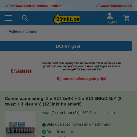
Vandaag besteld, morgen in huis!*
Laagsteprijsgarantie!
Inloggen
Volledig nummer
BCI-6Y geel
Canon aanbieding: 2 x BCI-3eBK + 2 x BCI-6BK/C/M/Y (2
zwart + 3 kleuren) (123inkt huismerk)
zwart (2x) en kleur (3x)
160,8 ml
multipack
Bekijk de specificaties en omschrijving
Direct leverbaar