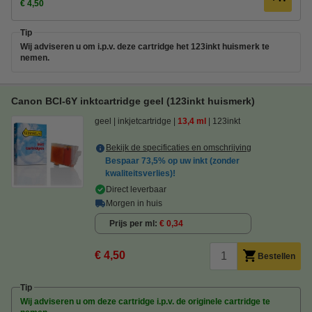
€ 4,50
Tip
Wij adviseren u om i.p.v. deze cartridge het 123inkt huismerk te
nemen.
Canon BCI-6Y inktcartridge geel (123inkt huismerk)
geel
inkjetcartridge
13,4 ml
123inkt
Bekijk de specificaties en omschrijving
Bespaar
73,5%
op uw inkt (zonder
kwaliteitsverlies)!
Direct leverbaar
Morgen in huis
Prijs per ml
€ 0,34
€ 4,50
Bestellen
Tip
Wij adviseren u om deze cartridge i.p.v. de originele cartridge te