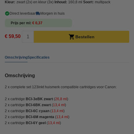
Kleur:
zwart (2x) en kleur (3x)
Inhoud:
160,8 ml
Soort:
multipack
Direct leverbaar
Morgen in huis
Prijs per ml
€ 0,37
€ 59,50
Bestellen
Omschrijving
Specificaties
Omschrijving
2 x complete set 123inkt huismerk compatible cartridges voor Canon:
2 x cartridge
BCI-3eBK zwart
(
26,8 ml
)
2 x cartridge
BCI-6BK zwart
(
13,4 ml
)
2 x cartridge
BCI-6C cyaan
(
13,4
ml
)
2 x cartridge
BCI-6M magenta
(
13,4
ml
)
2 x cartridge
BCI-6Y geel
(
13,4
ml
)