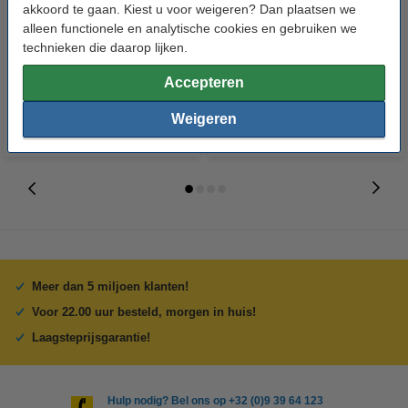
Canon BCI-3eBK inktcartridge
Canon BCI-6BK inktcartridge
akkoord te gaan. Kiest u voor weigeren? Dan plaatsen we
zwart (123inkt huismerk)
zwart (123inkt huismerk)
alleen functionele en analytische cookies en gebruiken we
technieken die daarop lijken.
€ 5,50
€ 4,50
Incl. 21% btw
Incl. 21% btw
Accepteren
Weigeren
Meer dan 5 miljoen klanten!
Voor 22.00 uur besteld, morgen in huis!
Laagsteprijsgarantie!
Hulp nodig? Bel ons op +32 (0)9 39 64 123