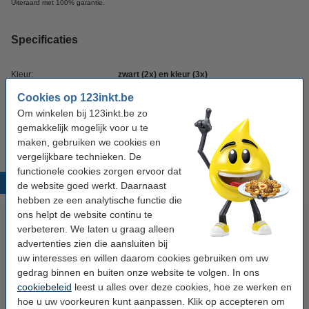
Uiteraard met 100% garantie.
Specificaties
Kleur:
zwart (2x) en kleur (3x)
Cookies op 123inkt.be
Inhoud:
160,8 ml
Om winkelen bij 123inkt.be zo
Soort:
multipack
gemakkelijk mogelijk voor u te
maken, gebruiken we cookies en
vergelijkbare technieken. De
functionele cookies zorgen ervoor dat
Populaire producten
de website goed werkt. Daarnaast
hebben ze een analytische functie die
ons helpt de website continu te
verbeteren. We laten u graag alleen
advertenties zien die aansluiten bij
uw interesses en willen daarom cookies gebruiken om uw
gedrag binnen en buiten onze website te volgen. In ons
cookiebeleid
leest u alles over deze cookies, hoe ze werken en
hoe u uw voorkeuren kunt aanpassen. Klik op accepteren om