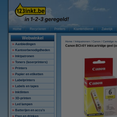
Home
Recycleren
Printers
Klantendienst
Zakelijk
Webwinkel
Home
Inktpatronen
Canon
Cartridge 
Aanbiedingen
Canon BCI-6Y inktcartridge geel (or
Kantoorbenodigdheden
Inktpatronen
Toners (laserprinters)
Printers
Papier en etiketten
Labelprinters
Labels en tapes
Inktlinten
3D-printen
Led lampen
Batterijen en accu's
Eten en drinken