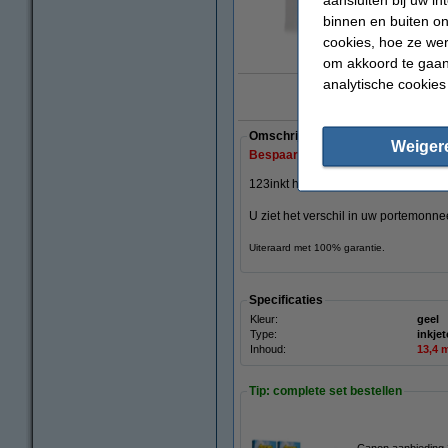
binnen en buiten on
cookies, hoe ze we
vergrote
om akkoord te gaan.
analytische cookies
10 jaar op rij 'B
Omschrijving
Weiger
Bespaar
73,5%
op uw inkt (zonder k
123inkt huismerk cartridge geel, i
nho
U ziet het verschil in uw portemonnee
Uiteraard met 100% garantie.
Specificaties
Kleur:
geel
Type:
inkjet
Inhoud:
13,4 
Tip: complete set bestellen
Canon aanbieding 2