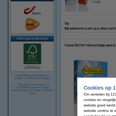
€ 4,50
Tip
Wij adviseren u om i.p.v. deze cart
FSC® gecertificeerd:
Canon BCI-6Y inktcartridge geel (
Beoordeling door klanten:
8.8
/
10
-
1.799
beoordelingen
This site is protected by
Cookies op 1
reCAPTCHA and the Google
Privacy Policy
and
Terms of Service
apply.
Om winkelen bij 123
cookies en vergelij
website goed werkt.
website continu te 
aansluiten bij uw i