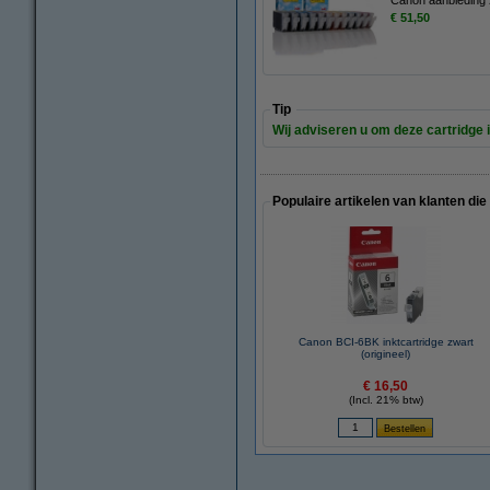
€ 51,50
Tip
Wij adviseren u om deze cartridge i
Populaire artikelen van klanten die
Canon BCI-6BK inktcartridge zwart
(origineel)
€ 16,50
(Incl. 21% btw)