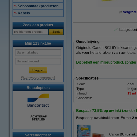
Schoonmaakproducten
vergrote
Kabels
Zoek een product
Laagstepri
Zoek
Omschrijving
Mijn 123inkt.be
Originele Canon BCI-6Y inktcartridge
als voor het afdrukken van uw foto's.
Dit betreft een
milieuproduct
, zonder
Wachtwoord vergeten?
Specificaties
Kleur:
geel
Betaalopties:
Type:
inkjet
Inhoud:
13 ml
Capaciteit:
-
Bespaar
73,5%
op uw inkt (zonder k
Bespaar op uw afdrukkosten. Én met
2 
Canon BCI-6Y inktc
Verzendopties: