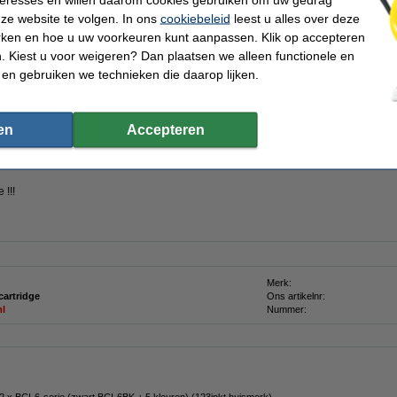
ze website te volgen. In ons
cookiebeleid
leest u alles over deze
rken en hoe u uw voorkeuren kunt aanpassen. Klik op accepteren
n
 Kiest u voor weigeren? Dan plaatsen we alleen functionele en
 en gebruiken we technieken die daarop lijken.
este webwinkel'
Consumentenbond: 9/10 tevreden over huismerk
Meer dan 5
en
Accepteren
waliteitsverlies)!
ud:
13,4 ml
(dus
0,4 ml meer
dan origineel !!!).
 !!!
Merk:
cartridge
Ons artikelnr:
ml
Nummer:
 x BCI-6-serie (zwart BCI-6BK + 5 kleuren) (123inkt huismerk)