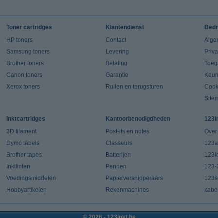
Toner cartridges
Klantendienst
Bedr
HP toners
Contact
Alge
Samsung toners
Levering
Priv
Brother toners
Betaling
Toeg
Canon toners
Garantie
Keur
Xerox toners
Ruilen en terugsturen
Cook
Site
Inktcartridges
Kantoorbenodigdheden
123i
3D filament
Post-its en notes
Over
Dymo labels
Classeurs
123a
Brother tapes
Batterijen
123l
Inktlinten
Pennen
123-
Voedingsmiddelen
Papierversnipperaars
123s
Hobbyartikelen
Rekenmachines
kabe
© 2026 - 123inkt.be