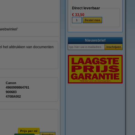
Direct leverbaar
€ 33,50
e webwinkel'
Nieuwsbrief
owel het afdrukken van documenten
Canon
4960999864761
900683
4708A002
Prijs per ml