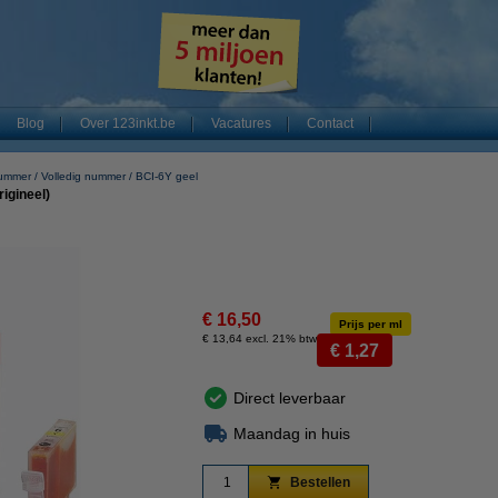
Blog
Over 123inkt.be
Vacatures
Contact
nummer
Volledig nummer
BCI-6Y geel
igineel)
€ 16,50
Prijs per ml
€ 13,64 excl. 21% btw
€ 1,27
Direct leverbaar
Maandag in huis
Bestellen