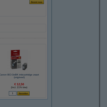
Canon BCI-3eBK inktcartridge zwart
(origineel)
€ 12,50
(Incl. 21% btw)