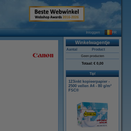
FR
Inloggen
Winkelwagentje
Aantal
Product
Geen producten
Totaal:
€ 0,00
Tip!
123inkt kopieerpapier -
2500 vellen A4 - 80 g/m²
FSC®