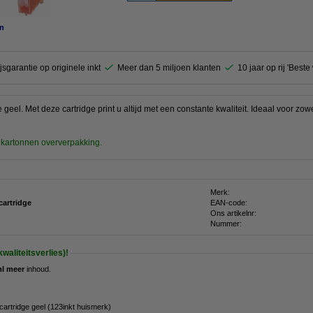
n
jsgarantie op originele inkt
Meer dan 5 miljoen klanten
10 jaar op rij 'Best
 geel. Met deze cartridge print u altijd met een constante kwaliteit. Ideaal voor z
 kartonnen oververpakking.
Merk:
cartridge
EAN-code:
Ons artikelnr:
Nummer:
waliteitsverlies)!
ml meer
inhoud.
artridge geel (123inkt huismerk)