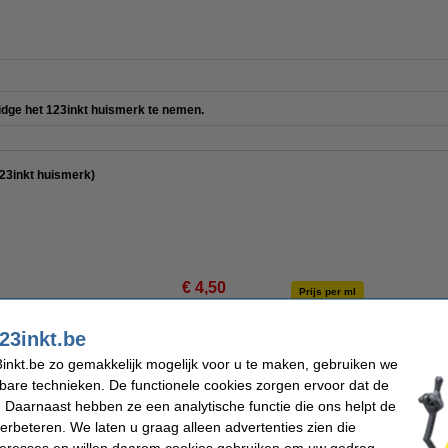
ridge het 123inkt huismerk te nemen.
123inkt huismerk)
€ 4,50
Prijs per ml
€ 3,72 excl. 21% btw
€ 0,34
23inkt.be
Direct leverbaar
inkt.be zo gemakkelijk mogelijk voor u te maken, gebruiken we
kbare technieken. De functionele cookies zorgen ervoor dat de
Maandag in huis
 Daarnaast hebben ze een analytische functie die ons helpt de
verbeteren. We laten u graag alleen advertenties zien die
Bestellen
nteresses en willen daarom cookies gebruiken om uw gedrag