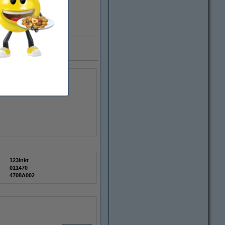
 miljoen klanten
123inkt
011470
4708A002