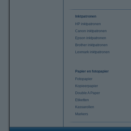
Inktpatronen
HP inktpatronen
Canon inktpatronen
Epson inktpatronen
Brother inktpatronen
Lexmark inktpatronen
Papier en fotopapier
Fotopapier
Kopieerpapier
Double A Paper
Etiketten
Kassarollen
Markers