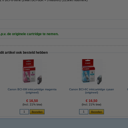
.p.v. de originele cartridge te nemen.
 dit artikel ook besteld hebben
Canon BCI-6M inktcartridge magenta
Canon BCI-6C inktcartridge cyaan
(origineel)
(origineel)
€ 16,50
€ 16,50
(Incl. 21% btw)
(Incl. 21% btw)