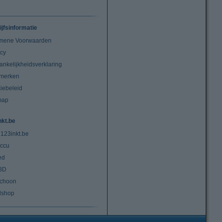
ijfsinformatie
mene Voorwaarden
acy
ankelijkheidsverklaring
merken
iebeleid
map
nkt.be
 123inkt.be
ccu
ed
3D
choon
lshop