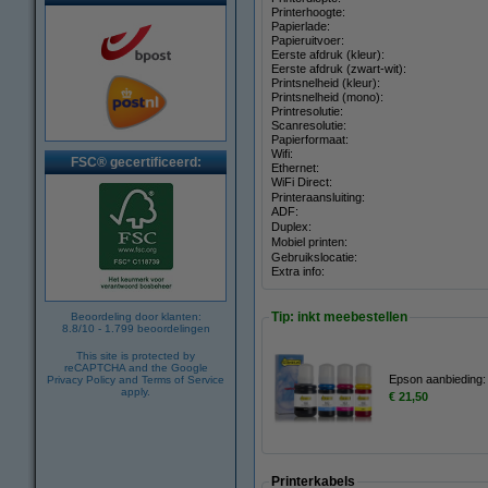
Printerhoogte:
Papierlade:
Papieruitvoer:
Eerste afdruk (kleur):
Eerste afdruk (zwart-wit):
Printsnelheid (kleur):
Printsnelheid (mono):
Printresolutie:
Scanresolutie:
Papierformaat:
Wifi:
FSC® gecertificeerd:
Ethernet:
WiFi Direct:
Printeraansluiting:
ADF:
Duplex:
Mobiel printen:
Gebruikslocatie:
Extra info:
Tip: inkt meebestellen
Beoordeling door klanten:
8.8
/
10
-
1.799
beoordelingen
This site is protected by
reCAPTCHA and the Google
Epson aanbieding: 
Privacy Policy
and
Terms of Service
apply.
€ 21,50
Printerkabels