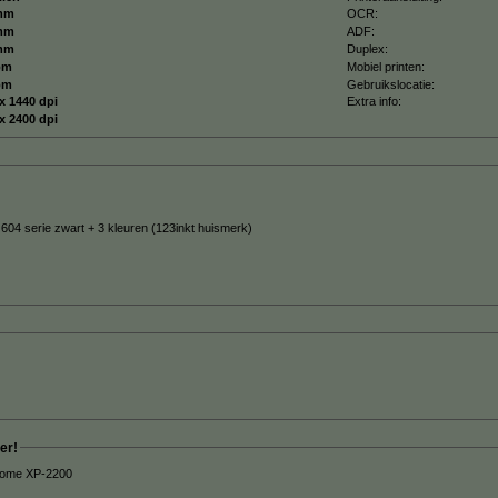
mm
OCR:
mm
ADF:
mm
Duplex:
pm
Mobiel printen:
pm
Gebruikslocatie:
x 1440 dpi
Extra info:
x 2400 dpi
604 serie zwart + 3 kleuren (123inkt huismerk)
er!
 Home XP-2200