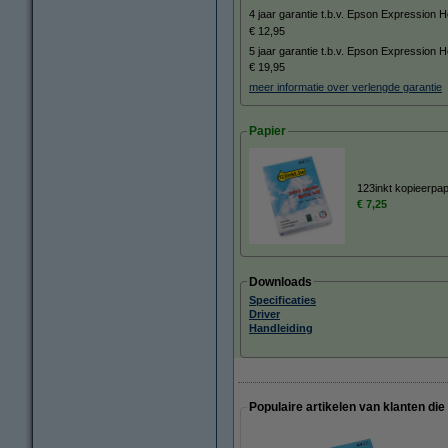
4 jaar garantie t.b.v. Epson Expressio
€ 12,95
5 jaar garantie t.b.v. Epson Expression
€ 19,95
meer informatie over verlengde garantie
Papier
123inkt kopieerpap
€ 7,25
Downloads
Specificaties
Driver
Handleiding
Populaire artikelen van klanten die