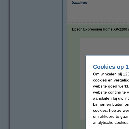
Datasheet
Epson Expression Home XP-2200 all-
Cookies op 1
Om winkelen bij 123
cookies en vergelij
website goed werkt.
website continu te 
aansluiten bij uw i
binnen en buiten on
cookies, hoe ze we
om akkoord te gaan.
analytische cookies
vergrote