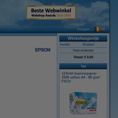
FR
Inloggen
Winkelwagentje
Aantal
Product
Geen producten
Totaal:
€ 0,00
Tip!
123inkt kopieerpapier -
2500 vellen A4 - 80 g/m²
FSC®