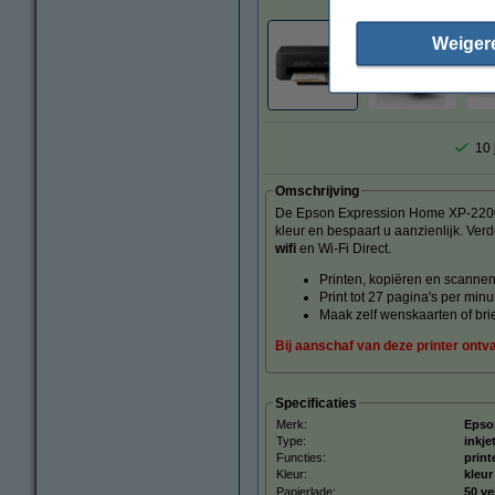
Weiger
10 
Omschrijving
De Epson Expression Home XP-2200 is 
kleur en bespaart u aanzienlijk. Ver
wifi
en Wi-Fi Direct.
Printen, kopiëren en scanne
Print tot 27 pagina's per minu
Maak zelf wenskaarten of bri
Bij aanschaf van deze printer ontva
Specificaties
Merk:
Epso
Type:
inkje
Functies:
print
Kleur:
kleur
Papierlade:
50 ve