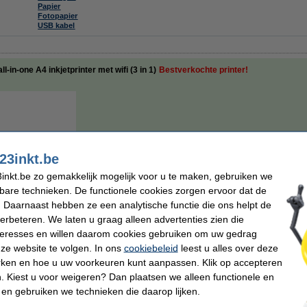
Papier
Fotopapier
USB kabel
in-one A4 inkjetprinter met wifi (3 in 1)
Bestverkochte printer!
23inkt.be
€ 37,50
inkt.be zo gemakkelijk mogelijk voor u te maken, gebruiken we
€ 30,99 excl. 21% btw
kbare technieken. De functionele cookies zorgen ervoor dat de
 Daarnaast hebben ze een analytische functie die ons helpt de
Direct leverbaar
verbeteren. We laten u graag alleen advertenties zien die
Morgen in huis
nteresses en willen daarom cookies gebruiken om uw gedrag
ze website te volgen. In ons
cookiebeleid
leest u alles over deze
rken en hoe u uw voorkeuren kunt aanpassen. Klik op accepteren
Bestellen
 Kiest u voor weigeren? Dan plaatsen we alleen functionele en
 en gebruiken we technieken die daarop lijken.
n
vergroten
Maximaal 1 per klant