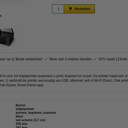
Bestellen
n
vergroten
jaar op rij 'Beste webwinkel'
Meer dan 5 miljoen klanten
92% raadt 123inkt
in-one A4 inkjetprinter waarmee u print, kopieert en scant. De printer haalt een 
en. U verbindt de printer eenvoudig via USB, ethernet, wifi of Wi-Fi Direct. Ook pri
 of de Epson Smart Panel-app.
Epson
inkjetprinter
printen, kopiëren, scannen
kleur
lcd-scherm (3,7 cm)
375 mm
347 mm