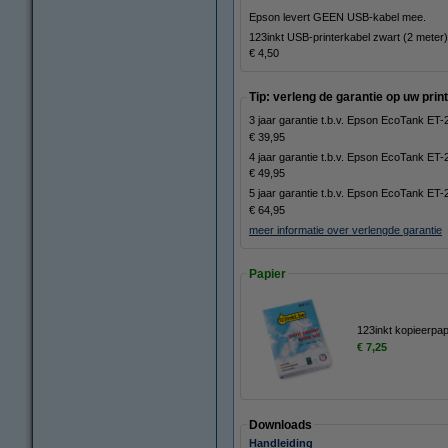
Epson levert GEEN USB-kabel mee.
123inkt USB-printerkabel zwart (2 meter)
€ 4,50
Tip: verleng de garantie op uw print
3 jaar garantie t.b.v. Epson EcoTank ET
€ 39,95
4 jaar garantie t.b.v. Epson EcoTank ET
€ 49,95
5 jaar garantie t.b.v. Epson EcoTank ET
€ 64,95
meer informatie over verlengde garantie
Papier
123inkt kopieerpap
€ 7,25
Downloads
Handleiding