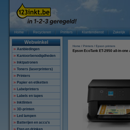
Home
Recycleren
Printers
Klantendienst
Zakelijk
Webwinkel
Home
Printers
Epson printers
Aanbiedingen
Epson EcoTank ET-2950 all-in-one A4
Kantoorbenodigdheden
Inktpatronen
Toners (laserprinters)
Printers
Papier en etiketten
Labelprinters
Labels en tapes
Inktlinten
3D-printen
Led lampen
Batterijen en accu's
Eten en drinken