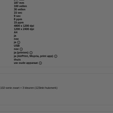
187 mm
100 vellen
30 vellen
15 sec
9 sec
8 ppm
15 ppm
4800 x 1200 dpi
1200 x 2400 dpi
A4
ja
nee
ja
USB
nee
ja (printen)
ja (AirPrint, Mopria, print app)
thuis
uw oude apparaat
102-serie zwart + 3 kleuren (123inkt huismerk)