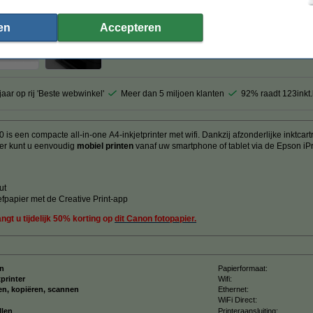
en
Accepteren
1
jaar op rij 'Beste webwinkel'
Meer dan 5 miljoen klanten
92% raadt 123inkt
een compacte all-in-one A4-inkjetprinter met wifi. Dankzij afzonderlijke inktcart
der kunt u eenvoudig
mobiel printen
vanaf uw smartphone of tablet via de Epson iPri
n
ut
efpapier met de Creative Print-app
ngt u tijdelijk 50% korting op
dit Canon fotopapier.
n
Papierformaat:
tprinter
Wifi:
en, kopiëren, scannen
Ethernet:
WiFi Direct:
llen
Printeraansluiting: