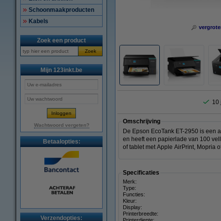
Schoonmaakproducten
Kabels
vergrote
Zoek een product
Zoek
Mijn 123inkt.be
10 
Omschrijving
Wachtwoord vergeten?
De Epson EcoTank ET-2950 is een all-
en heeft een papierlade van 100 vell
Betaalopties:
of tablet met Apple AirPrint, Mopria
Specificaties
Merk:
Type:
Functies:
Kleur:
Display:
Printerbreedte:
Verzendopties:
Printerdiepte: