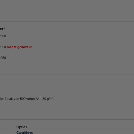
er!
-2950
-2950
meest gekozen!
-2950
ier 1 pak van 500 vellen A4 - 80 g/m²
Opties
Cartridges