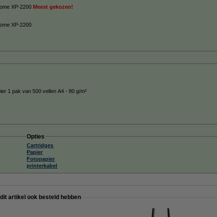
n Home XP-2200
Meest gekozen!
 Home XP-2200
ier 1 pak van 500 vellen A4 - 80 g/m²
Opties
Cartridges
Papier
Fotopapier
printerkabel
 dit artikel ook besteld hebben