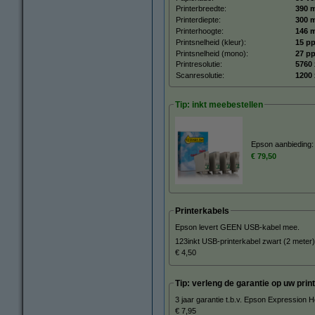
Printerbreedte:
390 
Printerdiepte:
300 
Printerhoogte:
146 
Printsnelheid (kleur):
15 p
Printsnelheid (mono):
27 p
Printresolutie:
5760 
Scanresolutie:
1200 
Tip: inkt meebestellen
Epson aanbieding: 
€ 79,50
Printerkabels
Epson levert GEEN USB-kabel mee.
123inkt USB-printerkabel zwart (2 meter)
€ 4,50
Tip: verleng de garantie op uw print
3 jaar garantie t.b.v. Epson Expression
€ 7,95