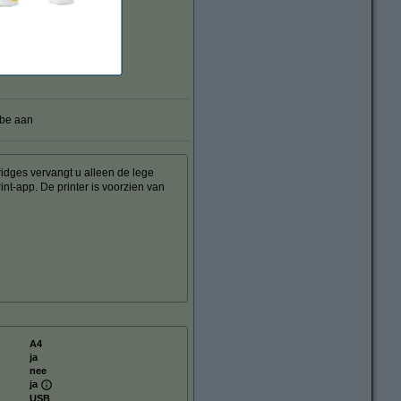
.be aan
ridges vervangt u alleen de lege
nt-app. De printer is voorzien van
A4
ja
nee
ja
USB