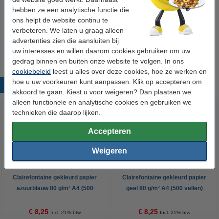
hebben ze een analytische functie die
Winstpakker!
ons helpt de website continu te
Aanbieding: 5x Clairefontaine gekleurd papier
verbeteren. We laten u graag alleen
zalm 80 g/m² A4 (500 vellen)
advertenties zien die aansluiten bij
€ 39,95
uw interesses en willen daarom cookies gebruiken om uw
gedrag binnen en buiten onze website te volgen. In ons
cookiebeleid
leest u alles over deze cookies, hoe ze werken en
hoe u uw voorkeuren kunt aanpassen. Klik op accepteren om
Populaire producten
akkoord te gaan. Kiest u voor weigeren? Dan plaatsen we
alleen functionele en analytische cookies en gebruiken we
technieken die daarop lijken.
Accepteren
Weigeren
Clairefontaine gekleurd papier
Clairefontaine gekleurd papier
azuurblauw 80 g/m² A4 (500
geel 80 g/m² A4 (500 vellen)
vellen)
€ 8,25
€ 8,25
Incl. 21% btw
Incl. 21% btw