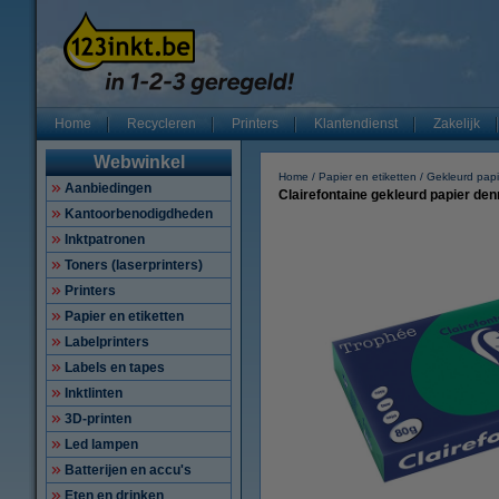
Home
Recycleren
Printers
Klantendienst
Zakelijk
Webwinkel
Home
Papier en etiketten
Gekleurd papi
Aanbiedingen
Clairefontaine gekleurd papier den
Kantoorbenodigdheden
Inktpatronen
Toners (laserprinters)
Printers
Papier en etiketten
Labelprinters
Labels en tapes
Inktlinten
3D-printen
Led lampen
Batterijen en accu's
Eten en drinken