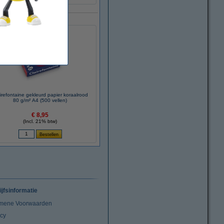
irefontaine gekleurd papier koraalrood
80 g/m² A4 (500 vellen)
€ 8,95
(Incl. 21% btw)
ijfsinformatie
mene Voorwaarden
acy