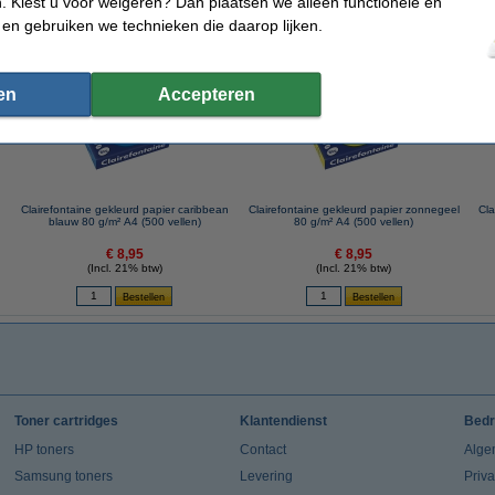
 Kiest u voor weigeren? Dan plaatsen we alleen functionele en
 en gebruiken we technieken die daarop lijken.
 dit artikel ook besteld hebben
en
Accepteren
n
Clairefontaine gekleurd papier caribbean
Clairefontaine gekleurd papier zonnegeel
Cla
blauw 80 g/m² A4 (500 vellen)
80 g/m² A4 (500 vellen)
€ 8,95
€ 8,95
(Incl. 21% btw)
(Incl. 21% btw)
Toner cartridges
Klantendienst
Bedr
HP toners
Contact
Alge
Samsung toners
Levering
Priv