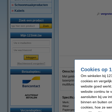
Schoonmaakproducten
Kabels
vergrote
Zoek een product
Zoek
Mijn 123inkt.be
10 ja
Wachtwoord vergeten?
Cookies op 1
Omschrijving
Betaalopties:
Om winkelen bij 123
Met gekleurd printpapier van Clairefo
laserprinters). Het biedt onbeperkt
cookies en vergelij
multifunctioneel gekleurd papier.
website goed werkt.
website continu te 
aansluiten bij uw i
Specificaties
binnen en buiten on
Merk:
Clair
Kleur:
denn
cookies, hoe ze we
Papiergewicht:
80 g/
Verzendopties: