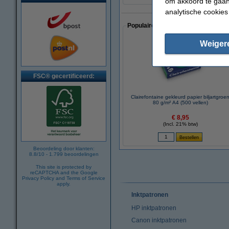
om akkoord te gaan.
analytische cookies
Populaire artikelen van klanten die
Weiger
FSC® gecertificeerd:
Clairefontaine gekleurd papier biljartgroe
80 g/m² A4 (500 vellen)
€ 8,95
(Incl. 21% btw)
Beoordeling door klanten:
8.8
/
10
-
1.799
beoordelingen
This site is protected by
reCAPTCHA and the Google
Privacy Policy
and
Terms of Service
apply.
Inktpatronen
HP inktpatronen
Canon inktpatronen