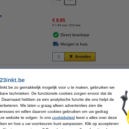
n
€ 8,95
€ 7,40 excl. 21% btw
Direct leverbaar
Morgen in huis
Bestellen
ar op rij 'Beste webwinkel'
Meer dan 5 miljoen klanten
92% raadt 123inkt.b
23inkt.be
inkt.be zo gemakkelijk mogelijk voor u te maken, gebruiken we
ntaine geeft u documenten een extra dimensie. Dit groene A4-papier is in elke print
e mogelijkheden voor het creëren van opvallende documenten en creatieve uitingen.
kbare technieken. De functionele cookies zorgen ervoor dat de
 Daarnaast hebben ze een analytische functie die ons helpt de
verbeteren. We laten u graag alleen advertenties zien die
nteresses en willen daarom cookies gebruiken om uw gedrag
ze website te volgen. In ons
cookiebeleid
leest u alles over deze
efontaine
Papierformaat:
engroen
Aantal vellen:
rken en hoe u uw voorkeuren kunt aanpassen. Klik op accepteren
m²
Ons artikelnr: