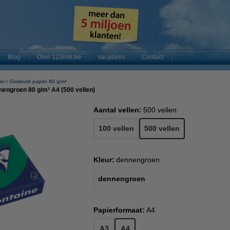
Blog
Over 123inkt.be
Vacatures
Contact
er
Gekleurd papier 80 g/m²
nengroen 80 g/m² A4 (500 vellen)
Aantal vellen:
500 vellen
100 vellen
500 vellen
Kleur:
dennengroen
dennengroen
Papierformaat:
A4
A3
A4