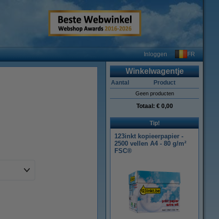
FR
Inloggen
Winkelwagentje
Aantal
Product
Geen producten
Totaal:
€ 0,00
Tip!
123inkt kopieerpapier -
2500 vellen A4 - 80 g/m²
FSC®