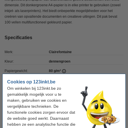
dimensie. Dit donkergroene A4-papier is in elke printer te gebruiken (zowel
inkjet- als laserprinters). Het biedt onbeperkte mogelijkheden voor het
creëren van opvallende documenten en creatieve uitingen. Dit pak bevat
100 vellen multifunctioneel gekleurd papier.
Specificaties
Merk:
Clairefontaine
Kleur:
dennengroen
Papiergewicht:
80 g/m²
Papierformaat:
A4
Cookies op 123inkt.be
Om winkelen bij 123inkt.be zo
Aantal vellen:
100 vellen
gemakkelijk mogelijk voor u te
Ons artikelnr:
250044
maken, gebruiken we cookies en
vergelijkbare technieken. De
functionele cookies zorgen ervoor dat
Winstpakker!
de website goed werkt. Daarnaast
hebben ze een analytische functie die
Clairefontaine gekleurd papier dennengroen 80