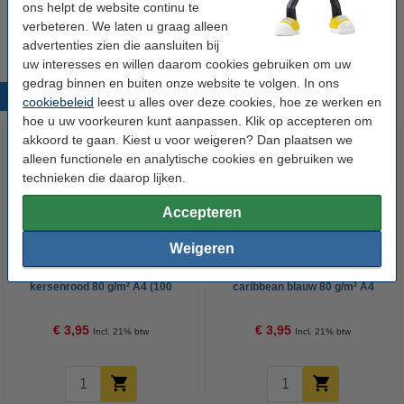
g/m² A4 (500 vellen)
ons helpt de website continu te
€ 8,95
verbeteren. We laten u graag alleen
advertenties zien die aansluiten bij
uw interesses en willen daarom cookies gebruiken om uw
gedrag binnen en buiten onze website te volgen. In ons
Populaire producten
cookiebeleid
leest u alles over deze cookies, hoe ze werken en
hoe u uw voorkeuren kunt aanpassen. Klik op accepteren om
akkoord te gaan. Kiest u voor weigeren? Dan plaatsen we
alleen functionele en analytische cookies en gebruiken we
technieken die daarop lijken.
Accepteren
Weigeren
Clairefontaine gekleurd papier
Clairefontaine gekleurd papier
kersenrood 80 g/m² A4 (100
caribbean blauw 80 g/m² A4
vellen)
(100 vellen)
€ 3,95
€ 3,95
Incl. 21% btw
Incl. 21% btw