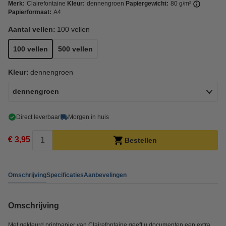
Merk:
Clairefontaine
Kleur:
dennengroen
Papiergewicht:
80 g/m²
Papierformaat:
A4
Aantal vellen:
100 vellen
100 vellen
500 vellen
Kleur:
dennengroen
dennengroen
Direct leverbaar
Morgen in huis
€ 3,95
Bestellen
Omschrijving
Specificaties
Aanbevelingen
Omschrijving
Met gekleurd printpapier van Clairefontaine geeft u documenten een extra