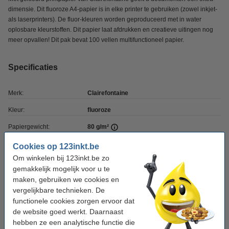
dimensie. Dit fluoroze A4-papier is in elke printer te gebruiken (zowel inkjet-
als laserprinters). De fluor-kleuren worden geproduceerd met in water
oplosbare kleurstoffen. Dit papier laat afdrukken en creatieve uitingen nog
meer opvallen! Dit pak bevat 100 vellen multifunctioneel papier.
Specificaties
Merk:
Clairefontaine
Kleur:
fluoroze
Papiergewicht:
80 g/m²
Papierformaat:
A4
Cookies op 123inkt.be
Om winkelen bij 123inkt.be zo
Aantal vellen:
100 vellen
gemakkelijk mogelijk voor u te
Ons artikelnr:
250013
maken, gebruiken we cookies en
vergelijkbare technieken. De
functionele cookies zorgen ervoor dat
Winstpakker!
de website goed werkt. Daarnaast
hebben ze een analytische functie die
Clairefontaine gekleurd papier fluoroze 80 g/m²