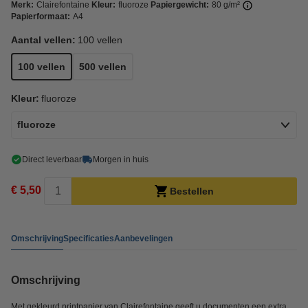
Merk:
Clairefontaine
Kleur:
fluoroze
Papiergewicht:
80 g/m²
Papierformaat:
A4
Aantal vellen:
100 vellen
100 vellen
500 vellen
Kleur:
fluoroze
fluoroze
Direct leverbaar
Morgen in huis
€ 5,50
Bestellen
Omschrijving
Specificaties
Aanbevelingen
Omschrijving
Met gekleurd printpapier van Clairefontaine geeft u documenten een extra