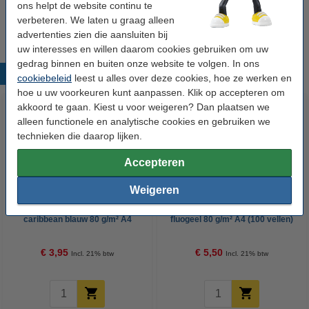
A4 (500 vellen)
ons helpt de website continu te
€ 14,95
verbeteren. We laten u graag alleen
advertenties zien die aansluiten bij
uw interesses en willen daarom cookies gebruiken om uw
gedrag binnen en buiten onze website te volgen. In ons
Populaire producten
cookiebeleid
leest u alles over deze cookies, hoe ze werken en
hoe u uw voorkeuren kunt aanpassen. Klik op accepteren om
akkoord te gaan. Kiest u voor weigeren? Dan plaatsen we
alleen functionele en analytische cookies en gebruiken we
technieken die daarop lijken.
Accepteren
Weigeren
Clairefontaine gekleurd papier
Clairefontaine gekleurd papier
caribbean blauw 80 g/m² A4
fluogeel 80 g/m² A4 (100 vellen)
(100 vellen)
€ 3,95
€ 5,50
Incl. 21% btw
Incl. 21% btw