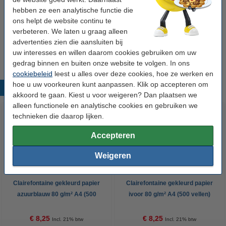
hebben ze een analytische functie die
Winstpakker!
ons helpt de website continu te
Aanbieding: 5x Clairefontaine gekleurd papier
verbeteren. We laten u graag alleen
gems 80 g/m² A4 (500 vellen)
advertenties zien die aansluiten bij
€ 39,95
uw interesses en willen daarom cookies gebruiken om uw
gedrag binnen en buiten onze website te volgen. In ons
cookiebeleid
leest u alles over deze cookies, hoe ze werken en
hoe u uw voorkeuren kunt aanpassen. Klik op accepteren om
Populaire producten
akkoord te gaan. Kiest u voor weigeren? Dan plaatsen we
alleen functionele en analytische cookies en gebruiken we
technieken die daarop lijken.
Accepteren
Weigeren
Clairefontaine gekleurd papier
Clairefontaine gekleurd papier
azuurblauw 80 g/m² A4 (500
ivoor 80 g/m² A4 (500 vellen)
vellen)
€ 8,25
€ 8,25
Incl. 21% btw
Incl. 21% btw