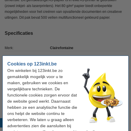
dimensie. Dit gemskleurige A3-papier is in elke A3-printer te gebruiken
(zowel inkjet- als laserprinters). Het 80 g/m² papier biedt onbeperkte
mogelijkheden voor het creëren van opvallende documenten en creatieve
uitingen. Dit pak bevat 500 vellen multifunctioneel gekleurd papier.
Specificaties
Merk:
Clairefontaine
Kleur:
gems
Cookies op 123inkt.be
Papiergewicht:
80 g/m²
Om winkelen bij 123inkt.be zo
gemakkelijk mogelijk voor u te
Papierformaat:
A3
maken, gebruiken we cookies en
Aantal vellen:
500 vellen
vergelijkbare technieken. De
functionele cookies zorgen ervoor dat
Ons artikelnr:
250108
de website goed werkt. Daarnaast
hebben ze een analytische functie die
ons helpt de website continu te
verbeteren. We laten u graag alleen
Populaire producten
advertenties zien die aansluiten bij