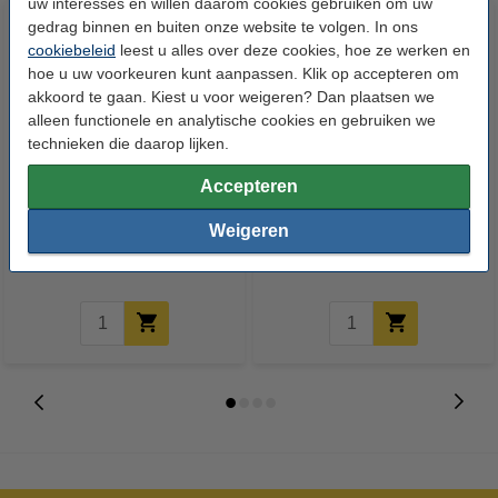
uw interesses en willen daarom cookies gebruiken om uw
gedrag binnen en buiten onze website te volgen. In ons
cookiebeleid
leest u alles over deze cookies, hoe ze werken en
hoe u uw voorkeuren kunt aanpassen. Klik op accepteren om
akkoord te gaan. Kiest u voor weigeren? Dan plaatsen we
alleen functionele en analytische cookies en gebruiken we
technieken die daarop lijken.
Clairefontaine gekleurd papier
Clairefontaine gekleurd papier
Accepteren
ivoor 80 g/m² A3 (500 vellen)
roze 80 g/m² A3 (500 vellen)
Weigeren
€ 17,50
€ 17,50
Incl. 21% btw
Incl. 21% btw