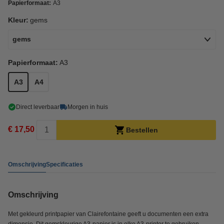
Papierformaat:
A3
Kleur:
gems
gems
Papierformaat:
A3
A3
A4
Direct leverbaar
Morgen in huis
€ 17,50
Bestellen
Omschrijving
Specificaties
Omschrijving
Met gekleurd printpapier van Clairefontaine geeft u documenten een extra